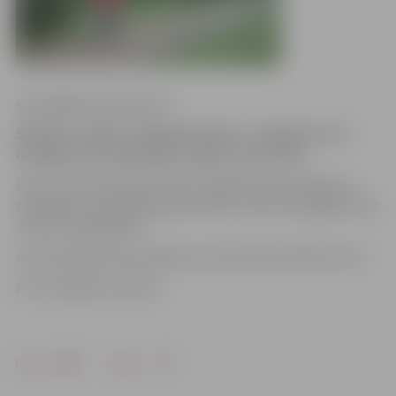
www.jelgavasvestnesis.lv
Šodien ir rudens saulgriežu diena – pulksten 5.29
iestājās astronomiskais rudens, ziņo LETA.
Līdz ar astronomiskā rudens iestāšanos dienas ilgums
saīsināsies, bet garākas kļūs naktis. Tā tas turpināsies līdz
ziemas saulgriežiem.
Astronomiskā ziema sāksies 22. decembrī pulksten 1.03.
Foto: Krišjānis Grantiņš
Drukāt
Dalīties