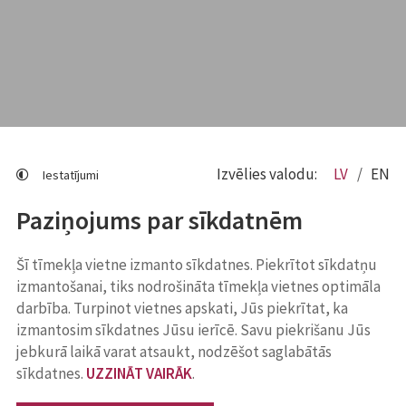
Izvēlies valodu:
LV
EN
Iestatījumi
Paziņojums par sīkdatnēm
Šī tīmekļa vietne izmanto sīkdatnes. Piekrītot sīkdatņu
izmantošanai, tiks nodrošināta tīmekļa vietnes optimāla
darbība. Turpinot vietnes apskati, Jūs piekrītat, ka
izmantosim sīkdatnes Jūsu ierīcē. Savu piekrišanu Jūs
jebkurā laikā varat atsaukt, nodzēšot saglabātās
sīkdatnes.
UZZINĀT VAIRĀK
.