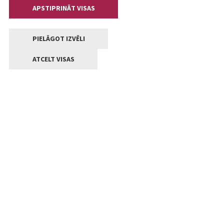
APSTIPRINĀT VISAS
PIELĀGOT IZVĒLI
ATCELT VISAS
Kontakti
Jelgavas valstpilsētas pašvaldība
Lielā iela 11, Jelgava, LV-3001
+371 63005522
pasts@jelgava.lv