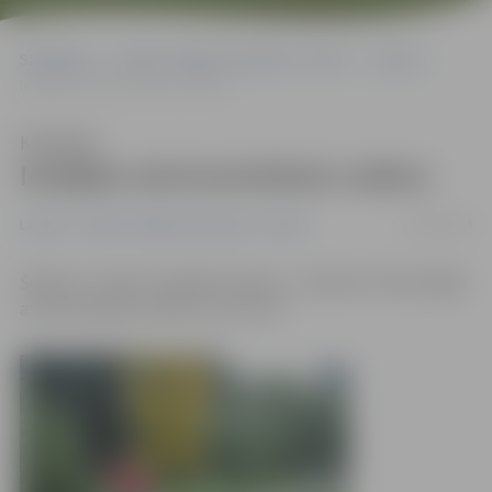
Sākumlapa
Portāla “Jelgavas Vēstnesis” arhīvs
Latvijā
Iestājies astronomiskais rudens
Klausīties
Iestājies astronomiskais rudens
23/09/2014
Latvijā
Portāla “Jelgavas Vēstnesis” arhīvs
Šodien ir rudens saulgriežu diena – pulksten 5.29 iestājās
astronomiskais rudens, ziņo LETA.