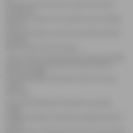
Muzeja direktore Ginta Linīte, ciemiņi no Kurzemes
Bruņniecības
apvienības. Svinīgu uzrunu, pastāstot par šī sarkofāga
vēsturi un
hercogu Ferdinandu, teica arī Kurzemes Bruņniecības
apvienības
pārstāvis barons Otto fon Grotkuss.
«Šis jau ir trešais restaurētais Ketleru dzimtas sarkofāgs
Kurzemes hercogu kapenēs pēc Sofijas Amēlijas un
Vilhelma sarkofāgu
restaurācijas 2008. un 2007. gadā,» stāsta LLU Muzeja
vadītāja
Ginta Linīte.
Kā informē Rundāles pils Zinātniskās restaurācijas
nodaļas
vadītāja Aina Balode, Ferdinanda sarkofāgam bijuši lieli
zudumi,
tas bijis izlauzts. Tā tehnisko konstrukciju nostiprināšanu