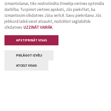
izmantošanai, tiks nodrošināta tīmekļa vietnes optimāla
darbība. Turpinot vietnes apskati, Jūs piekrītat, ka
izmantosim sīkdatnes Jūsu ierīcē. Savu piekrišanu Jūs
jebkurā laikā varat atsaukt, nodzēšot saglabātās
sīkdatnes.
UZZINĀT VAIRĀK
.
APSTIPRINĀT VISAS
PIELĀGOT IZVĒLI
ATCELT VISAS