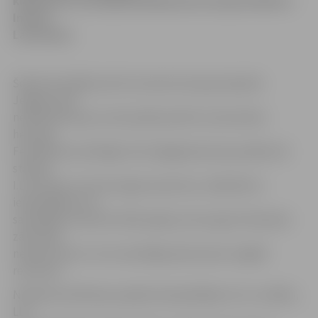
klātesošos uzrunāja Rundāles pils muzeja direktors
Imants
Lancmanis.
Šodien Rundāles pils Kurzemes hercogu kapenēs
Jelgavas pilī
nelielā piemiņas ceremonijā iesvētīts restaurētais
hercoga
Ferdinanda sarkofāgs. Kā svinīgajā piemiņas pasākumā
stāstīja
I.Lancmanis, šim hercogam paveicies, atšķirībā no
iepriekšējā, kura
sarkofāgs restaurēts 2007. gadā, jo hercoga Ferdinanda
zārks bija
neskarts līdz ar to šo sarkofāgu bijis daudz vieglāk
restaurēt.
Nelielā iesvētīšanas pasākumā piedalījās arī LLU vadība,
LLU