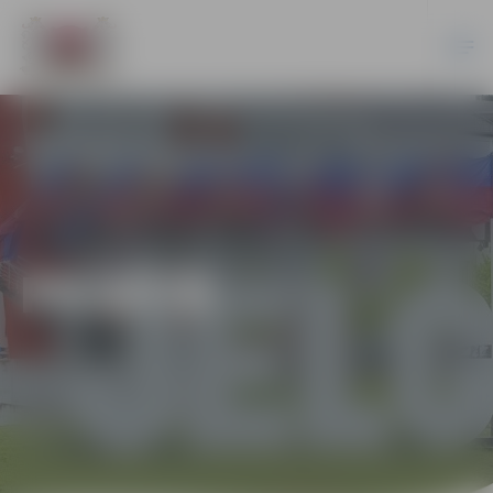
PILSĒTĀ