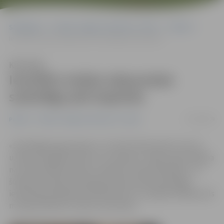
Sākumlapa
Portāla “Jelgavas Vēstnesis” arhīvs
Pilsētā
Iesvētīts trešais atjaunotais sarkofāgs pils kapenēs
Klausīties
Iesvētīts trešais atjaunotais
sarkofāgs pils kapenēs
27/06/2009
Pilsētā
Portāla “Jelgavas Vēstnesis” arhīvs
«Sarkofāga atjaunošana ir ne tikai fizisks darbs, bet arī
uzdevums glabāt vēsturi un piemiņu. Tāpat restaurēšana
nav tikai mākslas darbs, bet gan arī liela atbildība,» tā
šodien hercoga Ferdinanda atrestaurētā sarkofāga
iesvētīšanas pasākumā klātesošos uzrunāja Rundāles pils
muzeja direktors Imants Lancmanis.