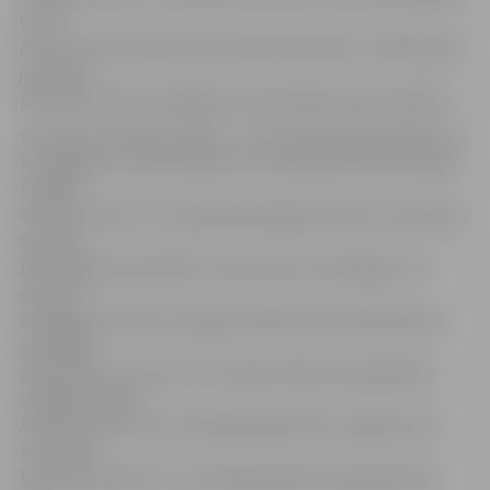
veicis
Arvis Druviņš. Kopumā restaurācijas darbos no 2009. gada
janvāra ar
pārtraukumiem strādājuši trīs Rundāles pils speciālisti.
Hercogs Ferdinands (1655 – 1737) bija hercoga Jēkaba un
hercogienes Luīzes Šarlotes ceturtais dēls. Pēc hercoga
Frīdriha
Vilhelma nāves 1711. gadā bija pēdējais Ketleru dinastijas
hercogs.
Miris Dancigā, apbedīts masīvā alvas sarkofāgā, kurš
darināts
Dancigā. Hercoga mirstīgās atliekas koka zārkā kopā ar
sarkofāgu
pārvestas uz Kurzemi 1737. gadā. Sākumā uzglabātas
Liepājas Svētās
Annas baznīcā, bet 1743. gadā apbedītas Jelgavas pils
Kurzemes
hercogu kapenēs. Uz sarkofāga plāksnes galvgalī bijis