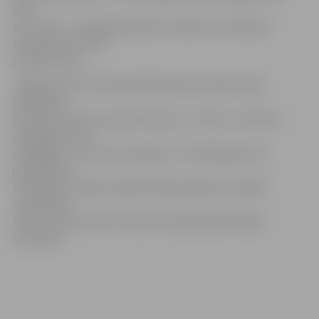
liels
Kurzemes – Zemgales ģerboņa reljefs, bet plāksne
pazudusi pēc Otrā
pasaules kara.
Jelgavas pilī izvietotajā Rundāles pils ekspozīcijā
apskatāmi
divu Kurzemes hercogu dinastiju – Ketleru un Bīronu
apbedījumu 20
sarkofāgu, no kuriem vecākais ir no 1569. gada, bet
jaunākais no
1791. gada. Izstāžu telpās līdzās kapenēm izstādīti
restaurētie
tērpi un vēsturiskas ziņas par kapenēs guldītajām
personām.