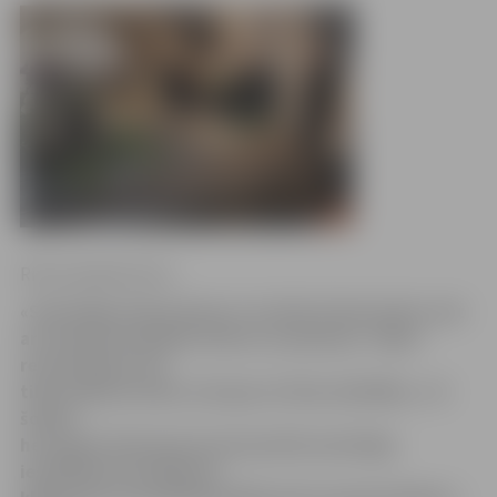
Ritma Gaidamoviča
«Sarkofāga atjaunošana ir ne tikai fizisks darbs, bet
arī uzdevums glabāt vēsturi un piemiņu. Tāpat
restaurēšana nav
tikai mākslas darbs, bet gan arī liela atbildība,» tā
šodien
hercoga Ferdinanda atrestaurētā sarkofāga
iesvētīšanas pasākumā