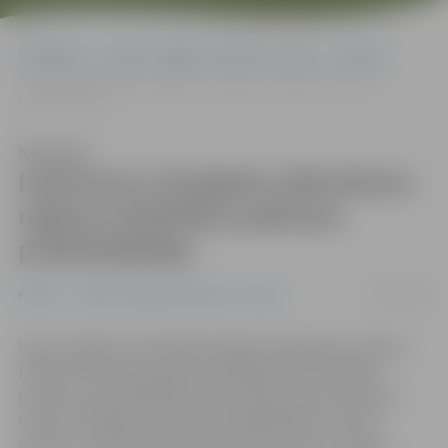
Sākumlapa
Portāla “Jelgavas Vēstnesis” arhīvs
Pilsētā
Ievēl jaunu Zemgales plānošanas reģiona Attīstības padomes
priekšsēdētāju
Klausīties
Ievēl jaunu Zemgales plānošanas
reģiona Attīstības padomes
priekšsēdētāju
18/06/2008
Pilsētā
Portāla “Jelgavas Vēstnesis” arhīvs
Vakar Jelgavā notikušajā Zemgales plānošanas reģiona
(ZPR) Attīstības padomes kārtējā sēdē līdzšinējais
padomes priekšsēdētājs Andris Rāviņš savas pilnvaras
nodeva Jēkabpils domes priekšsēdētājam Leonīds
Salcevičs. Sēdē akceptēta arī dalība četros Latvijas-