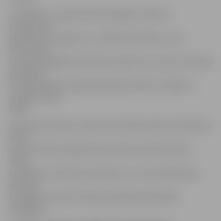
Izstrādāta un apstiprināta Zemgales kultūras
programma,
apstiprināta Jelgavas un Jēkabpils pilsētas, kā arī
Aizkraukles
novada integrētās attīstības programma, reģions sekmīgi
piedalījies
starptautiskajā izstādē-gadatirgū «Balttour 2008» un
izstādē «Skola
2008».
Savukārt padomes izbraukuma sēdēs reģiona pašvaldību
līderi
iepazīstināti ar jelgavnieku pieredzi daudzdzīvokļu
namu
siltināšanā, ar Biznesa inkubatora un Industriālā parka
darbību,
Zemgalē uzņemta Somijas reģionālo pašvaldību
delegācija.