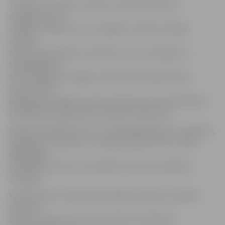
Turklāt, izmantojot vairākus finansiālā atbalsta
mehānismus un
vietējos cilvēkresursus, dažādās izstrādes stadijās
atrodas
aptuveni 30 projektu pieteikumi, kuri iesniegti vai
tuvākajā laikā
tiks iesniegti Norvēģijas valdības divpusējā finanšu
instrumenta,
Baltijas jūras reģiona, kā arī Latvijas-Lietuvas pārrobežu
sadarbības programmas projektu konkursam.
Pārsvarā projekti vērsti uz uzņēmējdarbības un inovāciju,
izglītības, veselības un sociālās aprūpes, kā arī vides
ilgtspējīgu
attīstību, jauniešu noziedzības līmeņa mazināšanu
Zemgalē.
Vakar padome atbalstīja Zemgales reģiona kā vadošā
partnera
dalību Latvijas-Lietuvas pārrobežu sadarbības