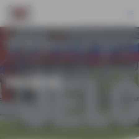
PILSĒTĀ