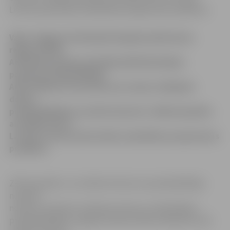
Lietuvas pārrobežu sadarbības programmas projektos.
Vakar Jelgavā notikušajā Zemgales plānošanas
reģiona (ZPR)
Attīstības padomes kārtējā sēdē līdzšinējais
padomes priekšsēdētājs
Andris Rāviņš savas pilnvaras nodeva Jēkabpils
domes
priekšsēdētājam Leonīds Salcevičs. Sēdē akceptēta
arī dalība četros
Latvijas-Lietuvas pārrobežu sadarbības programmas
projektos.
ZPR speciālists Juris Kālis informē, ka priekšsēdētāja
nomaiņa
notikusi, ievērojot rotācijas principu, jo līdzšinējam
priekšsēdētājam Jelgavas mēram Andrim Rāviņam sešu