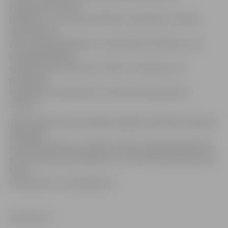
programmas četros
projektos – par vides kvalitātes uzlabošanu Lielupes
upju baseinā,
par muzeju pieejamību un pievilcības veidošanu, par
uzņēmējdarbības
atbalsta infrastruktūras izveidi un attīstību, par
pārrobežu
sadarbību amatniecības un ekotūrisma produktu
izveidē.
Tāpat padome apstiprināja Zemgales plānošanas reģiona
2007. gada
publisko pārskatu, vērtēja situāciju reģionā sabiedriskā
autotransporta pārvadājumu un vides aizsardzības jomā,
kā arī
izskatīja vēl citus jautājumus.
www.leta.lv