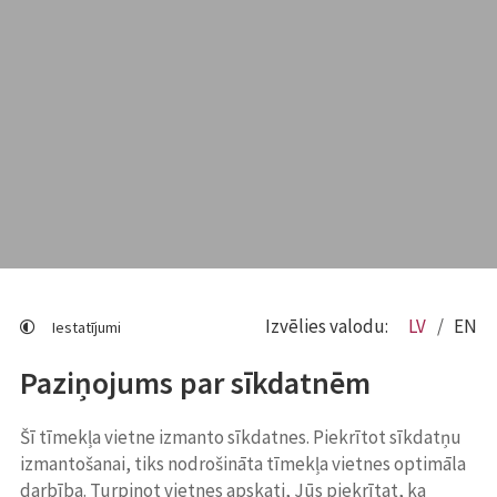
Izvēlies valodu:
LV
EN
Iestatījumi
Paziņojums par sīkdatnēm
Šī tīmekļa vietne izmanto sīkdatnes. Piekrītot sīkdatņu
izmantošanai, tiks nodrošināta tīmekļa vietnes optimāla
darbība. Turpinot vietnes apskati, Jūs piekrītat, ka