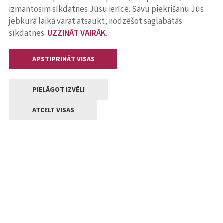
izmantosim sīkdatnes Jūsu ierīcē. Savu piekrišanu Jūs
jebkurā laikā varat atsaukt, nodzēšot saglabātās
sīkdatnes.
UZZINĀT VAIRĀK
.
APSTIPRINĀT VISAS
PIELĀGOT IZVĒLI
ATCELT VISAS
Kontakti