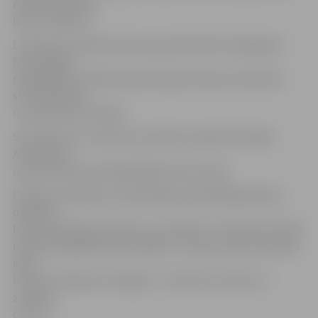
mēnešu pilnvaru
laiks ir beidzies.
L.Salceviču padome pilnvaroja pārstāvēt Zemgali gan
Nacionālajā
reģionālās attīstības padomē, gan Eiropas Savienības
struktūrfondu
uzraudzības komitejā.
Savukārt par L.Salceviča vietnieku padomē ievēlēts
Aizkraukles
novada domes priekšsēdētājs Vilnis Plūme.
Padome atzīmēja, ka līdzšinējā priekšsēdētāja Rāviņa
darbības
laiks amatā bijis ļoti aktīvs, jo izskatīti un atbalstīti vairāk
nekā 110 dažādi lēmumprojekti, tostarp noticis projektu
ideju
forums, diskusija «Zemgale – inovatīvas rīcības un
zinātnes
centrs».