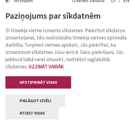
Izvēlies valodu:
LV
EN
Iestatījumi
Paziņojums par sīkdatnēm
Šī tīmekļa vietne izmanto sīkdatnes. Piekrītot sīkdatņu
izmantošanai, tiks nodrošināta tīmekļa vietnes optimāla
darbība. Turpinot vietnes apskati, Jūs piekrītat, ka
izmantosim sīkdatnes Jūsu ierīcē. Savu piekrišanu Jūs
jebkurā laikā varat atsaukt, nodzēšot saglabātās
sīkdatnes.
UZZINĀT VAIRĀK
.
APSTIPRINĀT VISAS
PIELĀGOT IZVĒLI
ATCELT VISAS