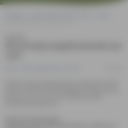
Sākumlapa
Portāla “Jelgavas Vēstnesis” arhīvs
Latvijā
IKP pirmajā pusgadā pieaudzis par 1,6%
Klausīties
IKP pirmajā pusgadā pieaudzis par
1,6%
08/09/2008
Latvijā
Portāla “Jelgavas Vēstnesis” arhīvs
Šā gada pirmajā pusgadā iekšzemes kopprodukta (IKP)
apjoms, salīdzinot ar iepriekšējā gada attiecīgo periodu,
pieaudzis par 1,6%, liecina Centrālās statistikas
pārvaldes apkopotie dati.
Šā gada pirmajā pusgadā
iekšzemes kopprodukta (IKP) apjoms, salīdzinot ar