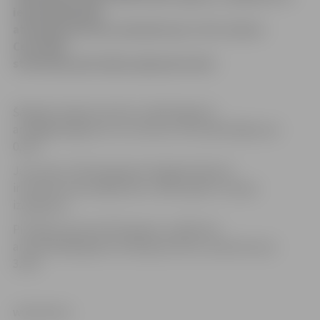
iepriekšējā gada
attiecīgo periodu, pieaudzis par 1,6%, liecina
Centrālās
statistikas pārvaldes apkopotie dati.
Šā gada otrajā ceturksnī, salīdzinājumā
ar pagājušā gada otro ceturksni, IKP palielinājies par
0,1%.
Jau ziņots, IKP pieaugums šā gada sākumā
ir būtiski samazinājies pēc vairāku gadu straujas
izaugsmes.
Pirmajā ceturksnī IKP apjoms, salīdzinot
ar iepriekšējā gada attiecīgo periodu, pieaudzis par
3,3%.
www.leta.lv