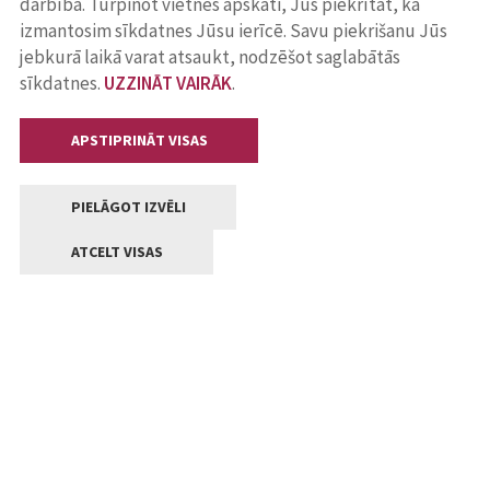
darbība. Turpinot vietnes apskati, Jūs piekrītat, ka
izmantosim sīkdatnes Jūsu ierīcē. Savu piekrišanu Jūs
jebkurā laikā varat atsaukt, nodzēšot saglabātās
sīkdatnes.
UZZINĀT VAIRĀK
.
APSTIPRINĀT VISAS
PIELĀGOT IZVĒLI
ATCELT VISAS
Kontakti