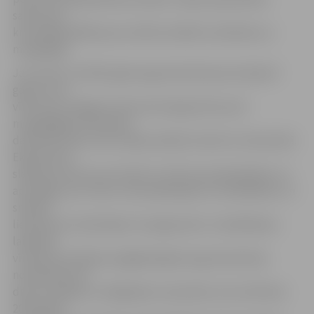
saukts pie
kriminālatbildības par netiklu darbību izdarīšanu ar
mazgadīgo.
Jau ziņots, ka 2015. gada augustā policija aizturēja 20
gadus vecu
vīrieti par smagiem dzimumnoziegumiem pret
mazgadīgām meitenēm
daudzdzīvokļu namu kāpņutelpās Imantā un Zasulaukā.
Ekspertīzes
slēdziens liecina, ka vīrietis ir atzīts par pieskaitāmu un
apzinājās savu rīcību. Viņš sadarbojies ar izmeklēšanu un
sniedzis
liecības par izdarītajiem noziegumiem. Izmeklēšanas
laikā pēc
vīrieša aizturēšanas pagājušā gada augustā policija
noskaidroja vēl
divas noziegumu mēģinājumu epizodes, kas notikušas
2014. gada