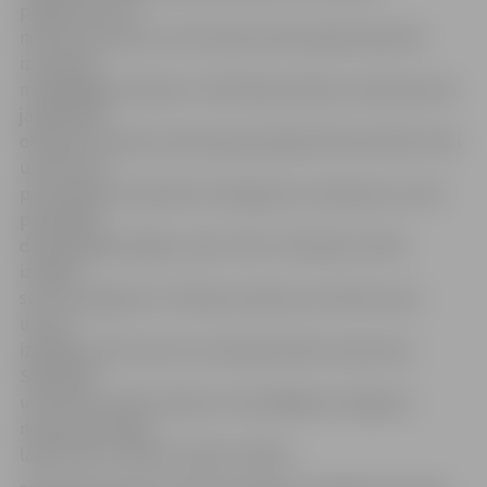
pasākumus, lai
notvertu personu, kas Imantas mikrorajonā seksuāli
izmantoja
mazgadīgas meitenes. Tobrīd bija zināms, ka kopumā no
janvāra līdz
oktobrim Imantas mikrorajona apkaimē tika izdarīti četri
uzbrukumi
pret piecām meitenēm. Noziegumus vienoja tas, ka tie
pastrādāti
dzīvojamajās mājās, kurās ir lifts. Tieši liftos vīrietis
izdarījis
savus noziegumus. Policija uzskata, ka vīrietis savus
upurus
izsekojis, pirms tam tos novērojot bērnu laukumos.
Sākotnēji
uzbrukumi veikti vakaros, bet pēdējais noziegums
noticis jau dienas
laikā, kad uz ielām ir daudz cilvēku.