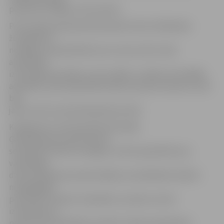
piespriest 20 gadu cietumsodu.
Pirms sēdes apsūdzētā advokāts Antons Drēbnieks
žurnālistiem
norādīja, ka apsūdzētais savu vainu atzīst visās
apsūdzībā
izvirzītajās epizodēs un ļoti nožēlo. Turklāt, kā norādīja
advokāts, pats apsūdzētais bijis seksuāli izmantots, kad
bija
jauns, bet tas nenotika ģimenes lokā.
Kā aģentūru LETA iepriekš informēja
Ģenerālprokuratūras preses
sekretāre Kristīne Sutugina, vīrietis apsūdzēts par
vardarbīgu
dzimumtieksmju apmierināšanu pretdabiskā veidā ar
mazgadīgām
personām, lietojot vardarbību, draudus, kā arī
izmantojot šo
personu bezpalīdzības stāvokli. Tāpat apsūdzētais