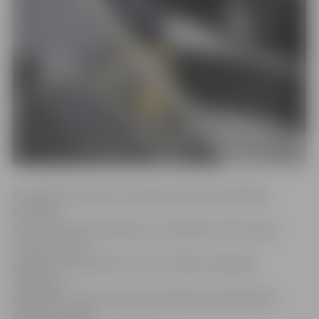
Apsūdzētais atzīts par vainīgu visās inkriminētajās
epizodēs.
Viņam noteikta probācija uz trīs gadiem. Pilns tiesas
nolēmums būs
pieejams 30. jūnijā. Pēc tam to 10 dienu laikā būs
iespējams
pārsūdzēt. Prokurors Agris Skradailis apsūdzētajam
debatēs prasījis