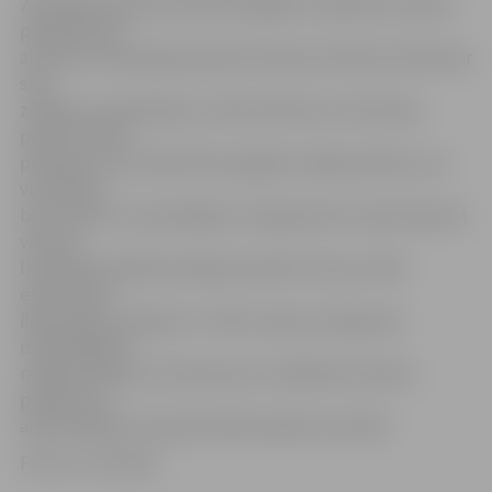
2015. gada augustā vairāk nekā gadu meklētais Imantas
pedofils tika
aizturēts. 2015. gada pavasarī šī persona tika aizturēta par
sīku
zādzību no lielveikala, tomēr atbrīvota. Puisim bija
paņemts DNS
paraugs, taču tobrīd likumsargiem nebija aizdomu, ka
viņš varētu
būt saistīts ar seksuālajiem noziegumiem Imantā. Ņemot
vērā, ka
lielveikala zādzībai nebija prioritārs statuss, DNS
ekspertīzes
ilga vairākus mēnešus. Tomēr vasaras otrajā pusē
izmeklētājiem
radās aizdomas, ka šī persona ir meklētais Imantas
pedofils, ko
apstiprināja arī saņemtie DNS analīžu rezultāti.
Foto: no JV arhīva