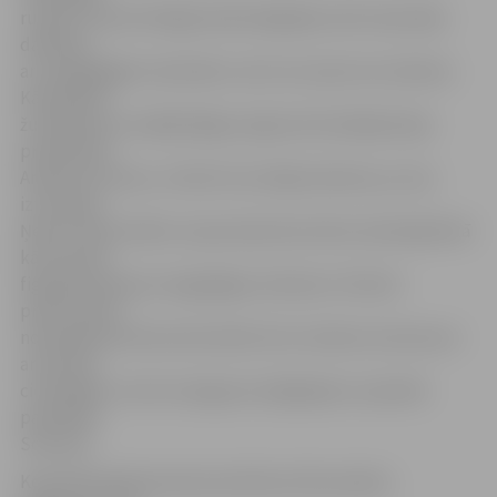
rudenī. Vīrietis līdzīgā veidā mēģinājis veikt seksuālas
darbības
ar mazgadīgām meitenēm, taču tas viņam nav izdevies.
Kā iepriekš
žurnālistiem norādīja Rīgas reģiona Kriminālpolicijas
priekšnieks
Andrejs Sozinovs, vīrietim tas nebija izdevies, jo viņu
iztraucēja.
Ņemot vērā minēto, kopumā prokuratūrai nodotajā lietā
kā cietušās
figurēja septiņas mazgadīgas meitenes. Vīrietim
prokuratūrā
nodotajā lietā tika inkriminēti četri notikuši uzbrukumi
ar piecām
cietušajām un divi nozieguma mēģinājumi, iepriekš
pastāstīja
Sozinovs.
Kopš 2014. gada pavasara policija izvērsa plašus