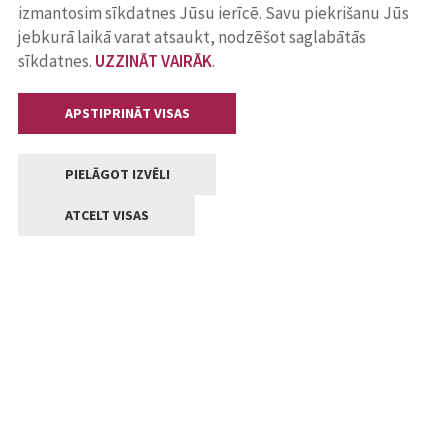
izmantosim sīkdatnes Jūsu ierīcē. Savu piekrišanu Jūs
jebkurā laikā varat atsaukt, nodzēšot saglabātās
sīkdatnes.
UZZINĀT VAIRĀK
.
APSTIPRINĀT VISAS
PIELĀGOT IZVĒLI
ATCELT VISAS
Kontakti
Jelgavas valstpilsētas pašvaldība