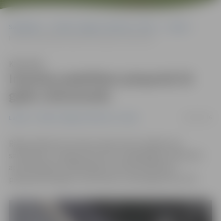
Sākumlapa
Portāla “Jelgavas Vēstnesis” arhīvs
Latvijā
Imantas pedofilam piespriež 25 gadu cietumsodu
Klausīties
Imantas pedofilam piespriež 25
gadu cietumsodu
22/06/2016
Latvijā
Portāla “Jelgavas Vēstnesis” arhīvs
Rīgas pilsētas Kurzemes rajona tiesa trešdien par
seksuāliem noziegumiem pret mazgadīgām meitenēm
apsūdzētajam tā dēvētajam Imantas pedofilam
piesprieda 25 gadu cietumsodu, vēsta aģentūra LETA.