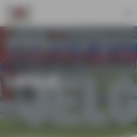
LATVIJĀ