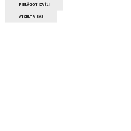
PIELĀGOT IZVĒLI
ATCELT VISAS
Kontakti
Jelgavas valstpilsētas pašvaldība
Lielā iela 11, Jelgava, LV-3001
+371 63005522
pasts@jelgava.lv
Klientu apkalpošana