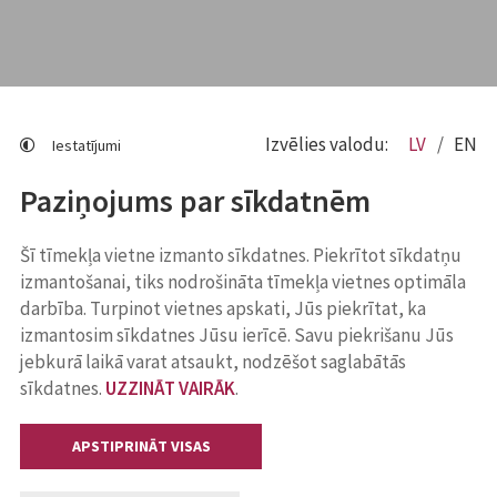
Izvēlies valodu:
LV
EN
Iestatījumi
Paziņojums par sīkdatnēm
Šī tīmekļa vietne izmanto sīkdatnes. Piekrītot sīkdatņu
izmantošanai, tiks nodrošināta tīmekļa vietnes optimāla
darbība. Turpinot vietnes apskati, Jūs piekrītat, ka
izmantosim sīkdatnes Jūsu ierīcē. Savu piekrišanu Jūs
jebkurā laikā varat atsaukt, nodzēšot saglabātās
sīkdatnes.
UZZINĀT VAIRĀK
.
APSTIPRINĀT VISAS