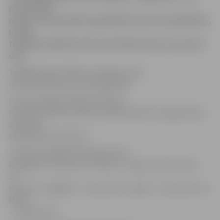
procentiem
maijā, un bija piektā augstākā Eiropas Savienībā (ES),
liecina
trešdien publiskotie ES statistikas biroja «Eurostat»
dati.
Tādējādi gada inflācija Latvijā jau trešo
mēnesi pēc kārtas nav augstākā ES.
Pirms tam gada inflācija Latvijā ar
nelieliem pārtraukumiem vairāk nekā četrus gadus bija
augstākā
starp visām ES valstīm.
Jūnijā visaugstākā inflācija ES bija
Rumānijā – 5,9 procenti, Polijā – 4,2 procenti, Lietuvā –
3,9
procenti, Ungārijā – 3,7 procenti, Latvijā – 3,1 procenti un
Maltā
– 2,8 procenti.