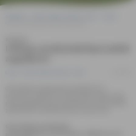
Sākumlapa
Portāla “Jelgavas Vēstnesis” arhīvs
Latvijā
Inflācija Latvijā jūnijā bijusi piektā augstākā ES
Klausīties
Inflācija Latvijā jūnijā bijusi piektā
augstākā ES
15/07/2009
Latvijā
Portāla “Jelgavas Vēstnesis” arhīvs
Gada inflācija Latvijā jūnijā samazinājās līdz 3,1
procentiem, salīdzinot ar 4,4 procentiem maijā, un bija
piektā augstākā Eiropas Savienībā (ES), liecina trešdien
publiskotie ES statistikas biroja «Eurostat» dati.
Gada inflācija Latvijā jūnijā
samazinājās līdz 3,1 procentiem, salīdzinot ar 4,4