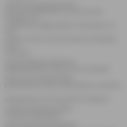
Septiņās valstīs gada laikā patēriņa
cenas ir samazinājušās: Īrijā – par 2,2 procentiem,
Portugālē – par
1,6 procentiem, Beļģijā, Spānijā un Luksemburgā – par
vienu
procentu, Austrijā – par 0,3 procentiem, kā arī Igaunijā –
par 0,5
procentiem.
Savukārt Vācijā jūnijā, salīdzinot ar
pagājušā gada jūniju, patēriņa cenas nav mainījušās.
Pavisam 21 ES valstī gada inflācija
jūnijā, salīdzinot ar maiju, ir pazeminājusies, vienā valstīs
–
paaugstinājusies, bet četrās valstīs nav mainījusies.
Savukārt informācija par inflāciju
Francijā vēl nebija pieejama.
Kopā ES gada inflācija jūnijā bija 0,6