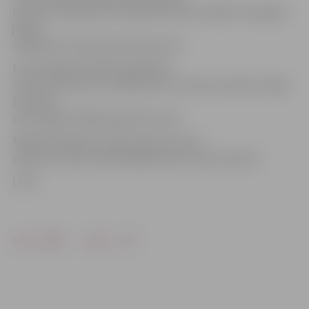
procenti, salīdzinot ar 0,8 procentiem maijā. Pirms gada
jūnijā
inflācija ES valstīs bija 4,3 procenti.
Eirozonā gada inflācija jūnijā bija
mīnus 0,1 procents, salīdzinot ar nulli procentiem maijā.
Eirozonā
pirms gada inflācija bija 4 procenti.
Mēneša laikā gan visā ES, gan eirozonā
patēriņa cenas ir palielinājušās par 0,2 procentiem.
LETA
Drukāt
Dalīties