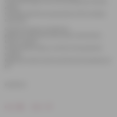
vienotam EK tirgum vai arī tas nav saskaņā ar EK tiesību
aktiem,
tad SPRK atliek lēmuma pieņemšanu līdz EK viedokļa
saņemšanai.
Grozījumi arī noteic, ka izņēmuma
gadījumos SPRK elektronisko sakaru komersantam,
kuram ir noteikta
būtiska ietekme tirgū, var uzlikt arī citas pamatotas
saistības.
Regulatoram šādu saistību piemērošana būs jāsaskaņo ar
EK.
www.leta.lv
Drukāt
Dalīties