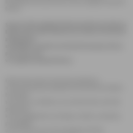
bezmaksas filtrus pret saturu, kas var negatīvi ietekmēt
bērnus.
Saeima šodien galīgajā lasījumā pieņēma grozījumus
Elektronisko sakaru likumā, kas nosaka, ka interneta
pakalpojumu
sniedzējiem vajadzēs nodrošināt bezmaksas filtrus
pret saturu, kas
var negatīvi ietekmēt bērnus.
Elektronisko sakaru komersanta pienākums
ir klienta pieprasījuma gadījumā nodrošināt lietotājiem
bezmaksas
satura filtru uzstādīšanu, kas ierobežo tādu materiālu
pieejamību,
kuros propagandēta cietsirdīga uzvedība, vardarbība,
pornogrāfija
un kuri rada draudus bērna garīgajai attīstībai.