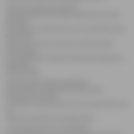
Tāpat likuma grozījumi nosaka, ka
Latvijai būs jāinformē Eiropas Komisija (EK) un Eiropas
Savienības
(ES) regulatori par lēmumiem, kas var ietekmēt vienoto
elektronisko
sakaru nozares tirgu. Grozījumos noteikts, ka šāda
informācija par
lēmumprojektiem ir jāsniedz Sabiedrisko pakalpojumu
regulēšanas
komisijai (SPRK).
SPRK būs jāinformē EK par plānotajām
piemērojamām saistībām elektronisko sakaru
komersantiem attiecībā
uz piekļuvi un starpsavienojumu, kā arī pasākumiem, kas
var
ietekmēt tirdzniecību starp dalībvalstīm.
Ja attiecīgais lēmums var radīt šķēršļus