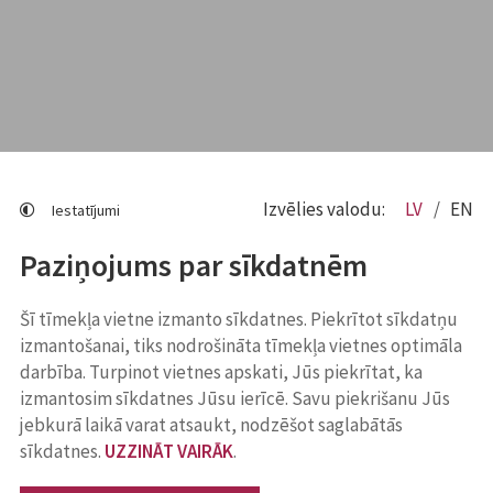
Izvēlies valodu:
LV
EN
Iestatījumi
Paziņojums par sīkdatnēm
Šī tīmekļa vietne izmanto sīkdatnes. Piekrītot sīkdatņu
izmantošanai, tiks nodrošināta tīmekļa vietnes optimāla
darbība. Turpinot vietnes apskati, Jūs piekrītat, ka
izmantosim sīkdatnes Jūsu ierīcē. Savu piekrišanu Jūs
jebkurā laikā varat atsaukt, nodzēšot saglabātās
sīkdatnes.
UZZINĀT VAIRĀK
.