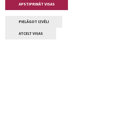
APSTIPRINĀT VISAS
PIELĀGOT IZVĒLI
ATCELT VISAS
Kontakti
Jelgavas valstpilsētas pašvaldība
Lielā iela 11, Jelgava, LV-3001
+371 63005522
pasts@jelgava.lv