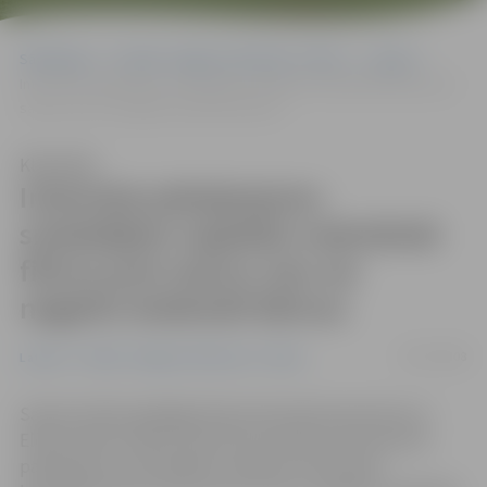
Sākumlapa
Portāla “Jelgavas Vēstnesis” arhīvs
Latvijā
Interneta pakalpojumu sniedzējiem vajadzēs nodrošināt filtrus pret
saturu, kas var negatīvi ietekmēt bērnus
Klausīties
Interneta pakalpojumu
sniedzējiem vajadzēs nodrošināt
filtrus pret saturu, kas var
negatīvi ietekmēt bērnus
03/07/2008
Latvijā
Portāla “Jelgavas Vēstnesis” arhīvs
Saeima šodien galīgajā lasījumā pieņēma grozījumus
Elektronisko sakaru likumā, kas nosaka, ka interneta
pakalpojumu sniedzējiem vajadzēs nodrošināt