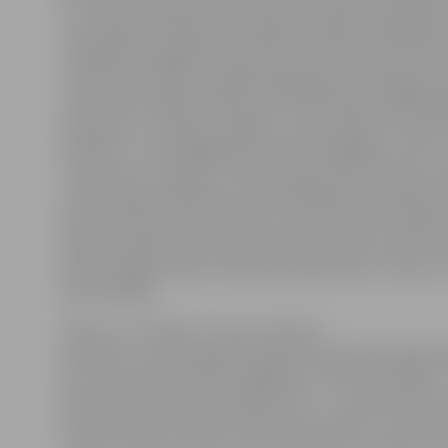
ar to kopā ir kopš pirmās dienas. Kad viņai bija 13 gadi, 
viņu kopā ar vēl desmit meitenēm pilsētas vingrošana
noskatīja horeogrāfe, kas šobrīd ir kustību konsultan
«Izklausies redzēts» Inga Raudinga (bijusī Liepniece),
meitenes estrādes deju jeb ritma deju grupā. 1989. ga
nosaukums «Intriga». «25 gadi? Ja ņem vērā, ka šis nav
kolektīvs, ceturtdaļgadsimts šķiet pieklājīgs,» atzīst 
uzskata, ka «Intriga» ir vieta, kur gūt prieku. «Mans uzs
ir brīvā laika pavadīšana, kurā iemācāmies mīlestību
deju. Vienmēr esmu uzsvērusi, ka draudzība ir lielāka
līderība, tāpēc savā kolektīvā cenšos bērnos izskaust
dodot iespēju katram nonākt pirmajā rindā,» tā par sa
saka vadītāja.
Jāteic, ka «Intriga» ir varens meiteņu
kolektīvs, proti, tajā apvienojušās vairāk nekā 100 dej
vecumā no pieciem līdz 22 gadiem, četras skolotājas –
Kanceviča, Līga Ūbele, Madara Ante – un tikai viens sk
K.Ceļmalnieks. «Esam tīrs meiteņu kolektīvs, puiši lai 