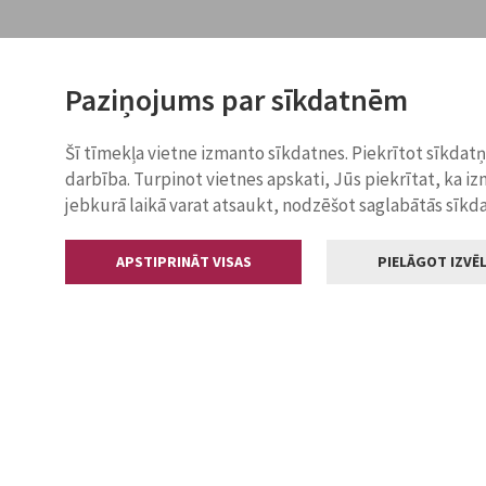
Paziņojums par sīkdatnēm
Šī tīmekļa vietne izmanto sīkdatnes. Piekrītot sīkdat
darbība. Turpinot vietnes apskati, Jūs piekrītat, ka i
jebkurā laikā varat atsaukt, nodzēšot saglabātās sīkd
APSTIPRINĀT VISAS
PIELĀGOT IZVĒL
Kontakti
Jelgavas valstp