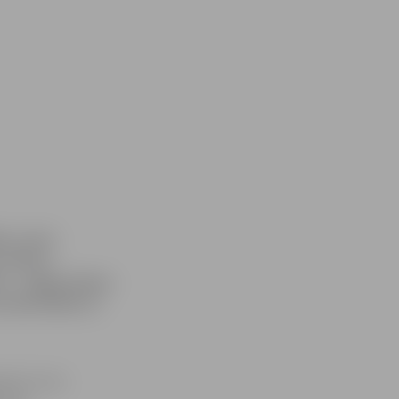
īvs, kurā
īrietis –
s –, jelgavniekus
 namā ielūdz uz
a Ose, kura