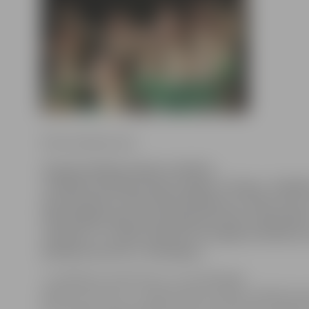
Ritma Gaidamoviča
25 gadu jubileja šogad ir pilsētas
vecākajai mūsdienu deju studijai «Intriga». Kolekt
apvienojušās vairāk nekā 100 dāmas un tikai viens v
laikmetīgās dejas pasniedzējs Kristaps Ceļmalniek
sestdien, 12. aprīlī, pulksten 18 Jelgavas kultūras
jubilejas koncertu «Atspulgos».
«Ir patīkams satraukums, un arī dejotājas
gaida šo koncertu,» sajūtās dalās studijas vadītāja Ing