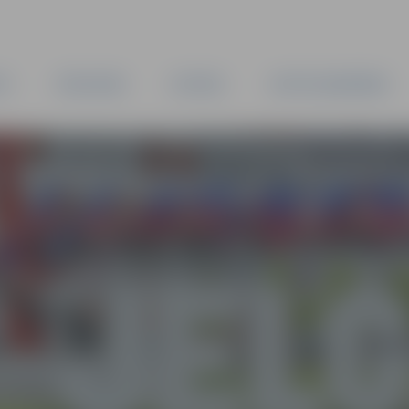
TA
PAŠVALDĪBA
IESTĀDES
KAPITĀLSABIEDRĪBAS