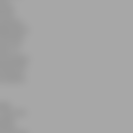
tieši
s skatē
te šovā
 apvienojot
dā grupai dots
 tautas deju
I.Ose, kura
kats – šī
 pret mūsdienu
 vērtība nekā
 konkurenci,
vu kolektīvu
otājas
 I.Ose, Santa
olotājs –
fano par