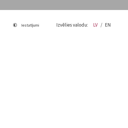
Izvēlies valodu:
LV
EN
Iestatījumi
Lapas karte
Viegli lasīt