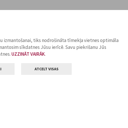
ņu izmantošanai, tiks nodrošināta tīmekļa vietnes optimāla
zmantosim sīkdatnes Jūsu ierīcē. Savu piekrišanu Jūs
atnes.
UZZINĀT VAIRĀK
.
I
ATCELT VISAS
Klientu apkalpošana
ilsētas pašvaldība
Darba laiks