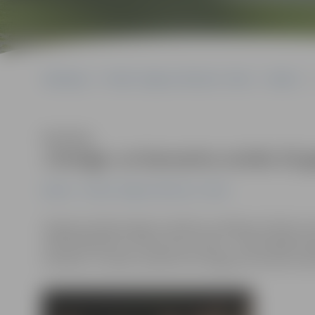
Sākumlapa
Portāla “Jelgavas Vēstnesis” arhīvs
Kultūra
Klausīties
«Intriga» ar koncertu svinēs 25 g
Kultūra
Portāla “Jelgavas Vēstnesis” arhīvs
25 gadu jubileja šogad ir pilsētas vecākajai mūsdienu d
nekā 100 dāmas un tikai viens vīrietis – laikmetīgās de
sestdien, 12. aprīlī, pulksten 18 Jelgavas kultūras na