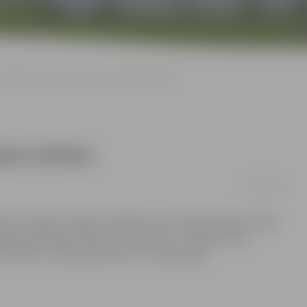
«Intriga» ar koncertu svinēs 25 gadu jubileju
adu jubileju
10/04/2014
eju studijai «Intriga». Kolektīvs, kurā apvienojušās vairāk
jas pasniedzējs Kristaps Ceļmalnieks –, jelgavniekus
mā ielūdz uz jubilejas koncertu «Atspulgos».