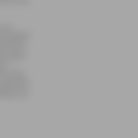
ņa īsti nemāk
m dots,
uras spogulīši
izdejosim 20
enu, dejas ar
ejotas pirms
erta
out» puiši,
s vidusskolas
u priekšnesumu
otājas, kuras