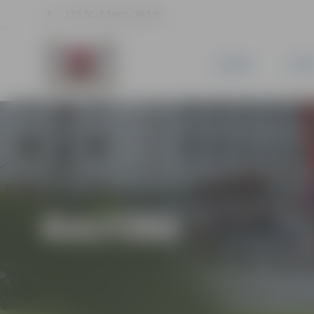
17.5 °C, 2.2 m/s, 76.2 %
JAUNUMI
PILSĒ
KULTŪRA