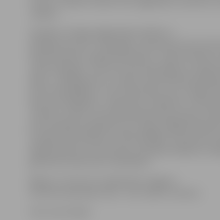
mums,» smaidot nosaka I.Ose, apgalvojot, ka puišus vi
«paķert».
Sestdien «Intriga» jelgavniekus ielūdz uz
jubilejas koncertu «Atspulgos». Nosaukums koncerta
iedvesmojoties no galvenā atribūta – disko bumbas, k
veido atspulgus. «Koncerts būs divās daļās, kur pašas 
dejas – pilnīgi jaunas un, dodot sentimentālu pieskāri
jaunu horeogrāfiju uz veco deju bāzes, kas «Intrigā» d
aptuveni 15 gadiem,» stāsta I.Ose, piebilstot, ka konc
«odziņai» ciemos uzaicināti Mārupes deju grupas «Chill
bet muzikālos priekšnesumus sniegs Jelgavas Mūzika
audzēkņi Santa Šillere un Ēriks Radželis. Interesant
sagatavojušas arī tautas deju ansambļa «Diždancis» dej
gan šoreiz varēs vērot citā ampluā.
Biļetes uz koncertu nopērkamas Jelgavas
kultūras nama kasē. Cena – 4,27, 2,85 un 1,42 eiro.
Foto: Ivars Veiliņš