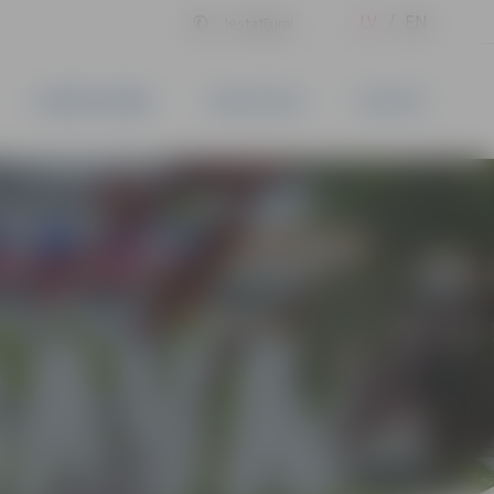
LV
EN
Iestatījumi
UZŅĒMĒJDARBĪBA
PAKALPOJUMI
KONTAKTI