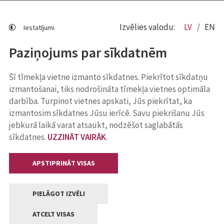
Izvēlies valodu:
LV
EN
Iestatījumi
Paziņojums par sīkdatnēm
Šī tīmekļa vietne izmanto sīkdatnes. Piekrītot sīkdatņu
izmantošanai, tiks nodrošināta tīmekļa vietnes optimāla
darbība. Turpinot vietnes apskati, Jūs piekrītat, ka
izmantosim sīkdatnes Jūsu ierīcē. Savu piekrišanu Jūs
jebkurā laikā varat atsaukt, nodzēšot saglabātās
sīkdatnes.
UZZINĀT VAIRĀK
.
APSTIPRINĀT VISAS
PIELĀGOT IZVĒLI
ATCELT VISAS