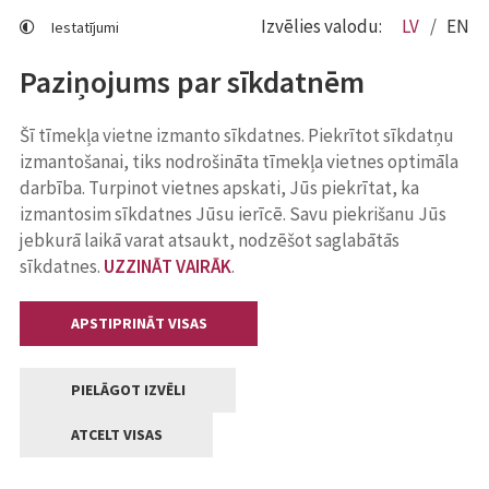
Izvēlies valodu:
LV
EN
Iestatījumi
Paziņojums par sīkdatnēm
Šī tīmekļa vietne izmanto sīkdatnes. Piekrītot sīkdatņu
izmantošanai, tiks nodrošināta tīmekļa vietnes optimāla
darbība. Turpinot vietnes apskati, Jūs piekrītat, ka
izmantosim sīkdatnes Jūsu ierīcē. Savu piekrišanu Jūs
jebkurā laikā varat atsaukt, nodzēšot saglabātās
sīkdatnes.
UZZINĀT VAIRĀK
.
APSTIPRINĀT VISAS
PIELĀGOT IZVĒLI
ATCELT VISAS