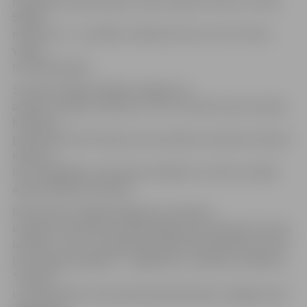
ministrijas apkopotajiem operatīvajiem datiem ir bijuši
559,86
miljoni latu – par 389,11 miljoniem latu vai 3,27 reizes
vairāk
nekā 2001. gadā.
Savukārt šogad kopējais atalgojuma
apmērs Latvijas ministriju un citu centrālo valsts iestāžu
budžetos
paredzēts 672,97 miljonu latu apmērā, neskaitot vēl 8,25
miljonus
latu Labklājības ministrijas iestādēm no valsts sociālās
apdrošināšanas budžeta.
Rekordistes kopējā atalgojuma ziņā pērn
ir bijušas ministrijas, kam jārūpējas par ievērojamu skaitu
iekšlietu, tiesu un izglītības iestāžu darbiniekiem, kā arī
bruņotajiem spēkiem – Izglītības un zinātnes, Iekšlietu,
Tieslietu
un Aizsardzības ministrija kopā darbinieku atalgojumam