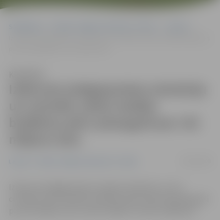
Sākumlapa
Portāla “Jelgavas Vēstnesis” arhīvs
Latvijā
Izdevumi atalgojumiem ministriju un centrālo valsts iestāžu budžetos
pērn pieauguši par 141 miljonu latu
Klausīties
Izdevumi atalgojumiem ministriju
un centrālo valsts iestāžu
budžetos pērn pieauguši par 141
miljonu latu
28/05/2008
Latvijā
Portāla “Jelgavas Vēstnesis” arhīvs
Izdevumi atalgojumiem Latvijas ministriju un citu
centrālo valsts iestāžu budžetos pērn kopumā pieauguši
par 141 miljonu latu, liecina «Baltic Screen» pētījums.