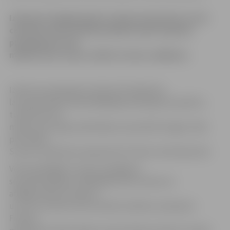
Izdevumi atalgojumiem Latvijas ministriju un citu
centrālo valsts iestāžu budžetos pērn kopumā
pieauguši par 141
miljonu latu, liecina «Baltic Screen» pētījums.
Izdevumu pieaugums vēl par 53 miljoniem
latu pārsniedzis iepriekšējā gada pieauguma apmēru,
turklāt vēl 113
miljonu latu algu palielinājums paredzēts šogad, rāda
pēc «Baltic
Screen» pasūtījuma apkopotie Finanšu ministrijas dati.
Vēl iespaidīgāki ir dati par pēdējiem
septiņiem gadiem: 2007.gadā valsts izdevumi
atalgojumiem ministriju
un citu centrālo valsts iestāžu budžetos saskaņā ar
Finanšu