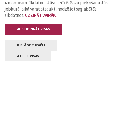
izmantosim sīkdatnes Jūsu ierīcē. Savu piekrišanu Jūs
jebkurā laikā varat atsaukt, nodzēšot saglabātās
sīkdatnes.
UZZINĀT VAIRĀK
.
APSTIPRINĀT VISAS
PIELĀGOT IZVĒLI
ATCELT VISAS
Kontakti
Jelgavas valstpilsētas pašvaldība