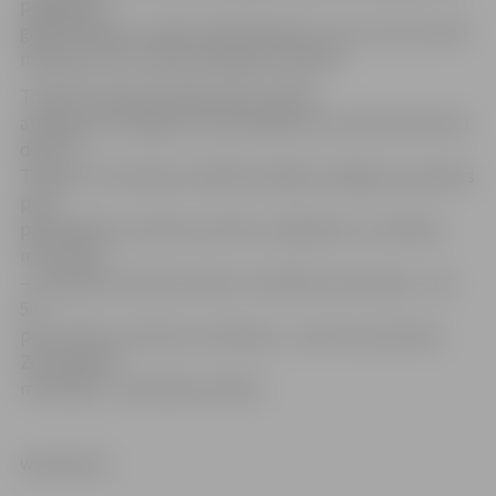
pagājušajā
gadā tērējušas vairāk nekā 289 miljonus latu, kas ir par 65
miljoniem latu vairāk nekā gadu iepriekš.
Turklāt ievērojamā daļā valsts iestāžu
atalgojuma kopapjoms palielinājies par vairāk nekā trešo
daļu. Tā
Tieslietu ministrijas iestādēs kopējais atalgojuma apmērs
pērn
palielinājies par 36 procentiem, Izglītības un zinātnes
ministrijas
– par gandrīz 46 procentiem, Veselības ministrijas – par
50
procentiem, Kultūras ministrijas – par 57 procentiem,
Zemkopības
ministrijas – par 60 procentiem.
www.leta.lv