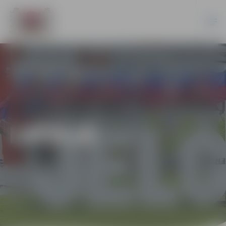
LATVIJĀ