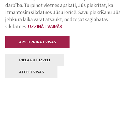
darbība. Turpinot vietnes apskati, Jūs piekrītat, ka
izmantosim sīkdatnes Jūsu ierīcē. Savu piekrišanu Jūs
jebkurā laikā varat atsaukt, nodzēšot saglabātās
sīkdatnes.
UZZINĀT VAIRĀK
.
APSTIPRINĀT VISAS
PIELĀGOT IZVĒLI
ATCELT VISAS
Kontakti