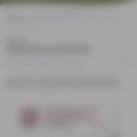
Sākumlapa
Portāla “Jelgavas Vēstnesis” arhīvs
Latvijā
Izdota jauna pastmarka
Klausīties
Izdota jauna pastmarka
06/04/2016
Latvijā
Portāla “Jelgavas Vēstnesis” arhīvs
«Latvijas pasts» izdevis jaunu pastmarku, kas veltīta
pasaules 11. čempionātam florbolā vīriešiem Latvijā.