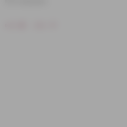
Foto: «Latvijas pasts»
Drukāt
Dalīties