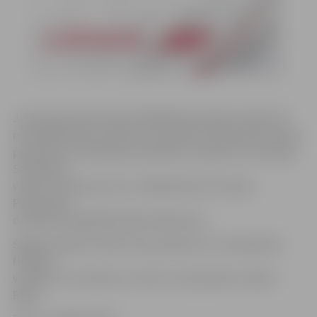
Jaunā pastmarka izdota 200 000 eksemplāru tirāžā. Tās
nominālvērtība ir 0,64 eiro, kas atbilst vienkāršas A klases
pastkartes nosūtīšanas izmaksām uz jebkuru no Eiropas
Savienības
valstīm. Dizaina autors ir mākslinieks Artis Zeiļa.
Pastmarkas
drukātas tipogrāfijā «Baltic Banknote».
Šogad Latvijai uzticēts rīkot pasaules 11. čempionātu
florbolā
vīriešiem. Tas notiks no 3. līdz 11. decembrim «Arēnā
Rīga».