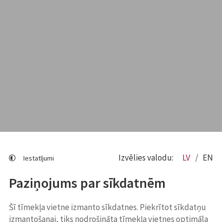
Izvēlies valodu:
LV
EN
Iestatījumi
Paziņojums par sīkdatnēm
Šī tīmekļa vietne izmanto sīkdatnes. Piekrītot sīkdatņu
izmantošanai, tiks nodrošināta tīmekļa vietnes optimāla