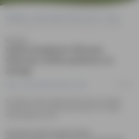
Sākumlapa
Portāla “Jelgavas Vēstnesis” arhīvs
Latvijā
Izdota žonglierim Alfonam Virkavam veltīta aploksne un zīmogs
Klausīties
Izdota žonglierim Alfonam
Virkavam veltīta aploksne un
zīmogs
06/07/2009
Latvijā
Portāla “Jelgavas Vēstnesis” arhīvs
Atzīmējot latviešu žongliera Alfona Virkava simtgadi,
Latvijas Pasts (LP) izdevis īpašu aploksni un zīmogu,
informē aģentūra LETA.
Atzīmējot latviešu žongliera Alfona