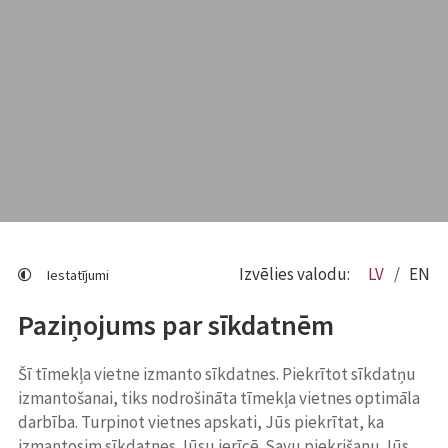
Izvēlies valodu:
LV
EN
Iestatījumi
Paziņojums par sīkdatnēm
Šī tīmekļa vietne izmanto sīkdatnes. Piekrītot sīkdatņu
izmantošanai, tiks nodrošināta tīmekļa vietnes optimāla
darbība. Turpinot vietnes apskati, Jūs piekrītat, ka
izmantosim sīkdatnes Jūsu ierīcē. Savu piekrišanu Jūs