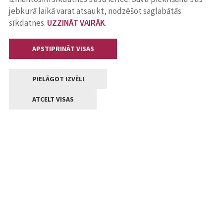
jebkurā laikā varat atsaukt, nodzēšot saglabātās
sīkdatnes.
UZZINĀT VAIRĀK
.
APSTIPRINĀT VISAS
PIELĀGOT IZVĒLI
ATCELT VISAS
Kontakti
Jelgavas valstpilsētas pašvaldība