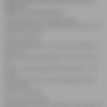
Virkava simtgadi, Latvijas Pasts (LP) izdevis īpašu
aploksni un
zīmogu, informē aģentūra LETA.
Jubilejas aploksne izdota 1000 eksemplāru
lielā tirāžā. Aploksnes un speciālā zīmoga dizaina autors ir
mākslinieks Ģirts Grīva.
Virkavs uz aploksnes
attēlots, demonstrējot vienu no saviem slavenākajiem
trikiem – 15
stāvu stikla piramīdas balansēšanu uz pieres. Aploksni
rotā
uzraksts «Latviešu žonglierim Alfonam Virkavam – 100».
Pirmās
dienas zīmogā attēlots uzraksts «Žonglierim Alfonam
Virkavam 100»
un astoņi rotējoši apļi.
Virkavs ir viens no latviešu
cirka leģendām. Viņš dzimis 1909. gada 7. jūlijā Liepājā, bet