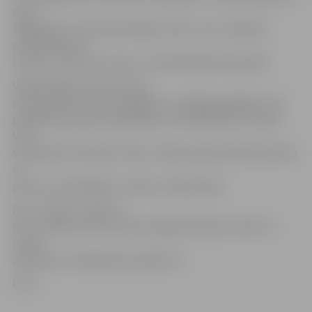
miris
1988. gada 7. septembrī Rīgā. Virkavs, kas uzstājās ar
pseidonīmiem
Larsons vai Enriko Larsons, cirkā debitēja 1923. gadā.
Vēlākos gados Virkavs kļuva
par pasaules slavenu žonglieri, uzstājās gan Rīgas cirka
programmās, gan ceļojošajās cirka mākslinieku trupās.
Viņa
slavenākie triki bija 15 stāvu stikla piramīdas balansēšana
uz
pieres un 30 dažādos virzienos rotējoši apļi.
Rīt, 7. jūlijā, no plkst.9
līdz 17 pasta centrā «Sakta» Rīgā, Brīvības bulvārī 32,
notiks
aploksnes zīmogošanas pasākums.
LETA