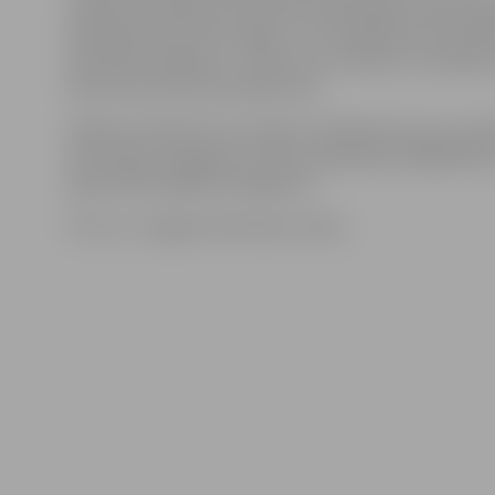
skaidroti jautājumi par elektroniskās algas nodokļu 
aprēķiniem par IIN no algas un no ienākumiem par īp
speciālisti atbildēs uz citiem ar šo nodokli un nodokļ
kopumā saistītiem jautājumiem.
Dalība seminārā ir bez maksas. Pieteikties tam un sa
informāciju iespējams pa tālruni 63012155, 63082169 va
liga.mikelsone@zrkac.jelgava.lv.
Foto: no «Jelgavas Vēstneša» arhīva