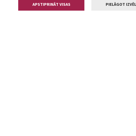
APSTIPRINĀT VISAS
PIELĀGOT IZVĒL
Kontakti
Jelgavas valstp
Lielā iela 11
+371 630055
pasts@jelga
2002-2026 jelgava.lv