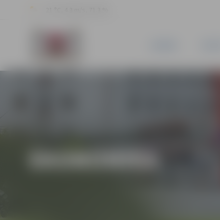
21 °C, 4.3 m/s, 71.3 %
JAUNUMI
PILSĒ
EKONOMIKA