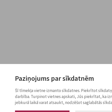
Paziņojums par sīkdatnēm
Šī tīmekļa vietne izmanto sīkdatnes. Piekrītot sīkdat
darbība. Turpinot vietnes apskati, Jūs piekrītat, ka i
jebkurā laikā varat atsaukt, nodzēšot saglabātās sīkd