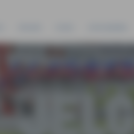
TA
PAŠVALDĪBA
IESTĀDES
KAPITĀLSABIEDRĪBAS