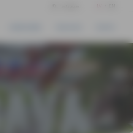
LV
EN
Iestatījumi
UZŅĒMĒJDARBĪBA
PAKALPOJUMI
KONTAKTI