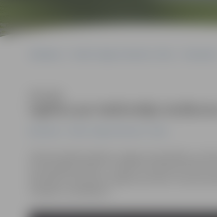
Sākumlapa
Portāla “Jelgavas Vēstnesis” arhīvs
Ekonomika
Klausīties
Izglītos par iedzīvotāju ienāku
Ekonomika
Portāla “Jelgavas Vēstnesis” arhīvs
Oktobrī pilsētā atsāksies Jelgavas pašvaldības un Va
par aktuālām tēmām. 2. oktobrī no pulksten 10 līdz 1
speciālisti interesentus izglītos par tēmu «Viss par i
mazajiem uzņēmējiem».