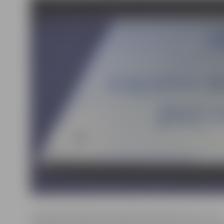
Seminārā VID pārstāvji detalizēti stāstīs par IIN – tiks