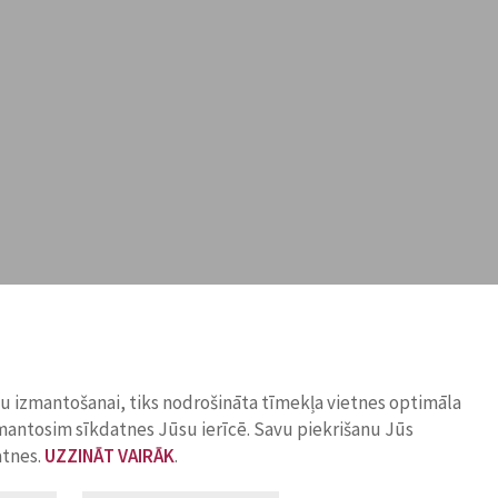
ņu izmantošanai, tiks nodrošināta tīmekļa vietnes optimāla
zmantosim sīkdatnes Jūsu ierīcē. Savu piekrišanu Jūs
atnes.
UZZINĀT VAIRĀK
.