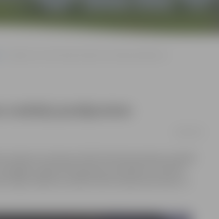
Izglītos par iedzīvotāju ienākuma nodokļa jautājumiem
ma nodokļa jautājumiem
18/09/2018
lsts ieņēmumu dienesta (VID) rīkotie bezmaksas semināri
2 Zemgales reģiona Kompetenču attīstības centrā VID
edzīvotāju ienākuma nodokli (IIN) fiziskām personām un