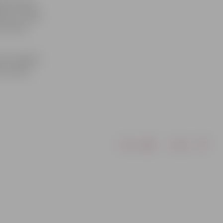
grāmatiņām,
ašumu. Tāpat
u sistēmu
ņemt papildu
i e-pastu
Drukāt
Dalīties