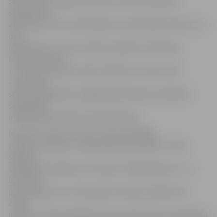
seko katras mazākumtautību kultūras biedrības
sagatavotās
aktivitātes. Tās ir meistarklases, tradicionālo dziesmu un
deju
iepazīšana un citas izzinošas nodarbes. Piemēram,
latviešu kultūru
un tradīcijas bērni izzinās, dodoties uz lauku sētu
«Caunītes»,»
stāsta Sabiedrības integrācijas pārvaldes speciāliste
sabiedrības
integrācijas jautājumos Žanna Novaša.
Iepazīstot krievu kultūru, bērni piedalījās
mūzikas, mākslas un izglītojošās aktivitātēs. «Dienu
sākām ar
vispārēju iepazīšanos ar Krieviju. Pētījām globusu, un
bērni bija
pārsteigti par to, cik Krievijas teritorija, salīdzinot ar
citām
valstīm, ir liela. Runājām arī par slaveno krievu rakstnieku