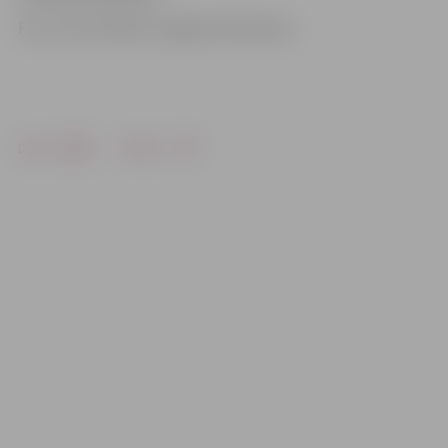
Foto: Ivars Veiliņš/«Jelgavas Vēstnesis»
Drukāt
Dalīties