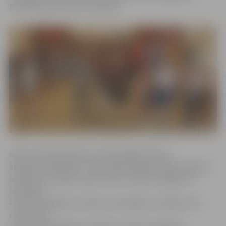
pārvaldē notiks līdz 19. jūnijam.
Katra nometnes diena ir veltīta kādas tautas
kultūras izzināšanai – bērni iepazīst gan latviešu, gan arī
baltkrievu, ebreju, poļu, krievu, ukraiņu, čigānu un
lietuviešu
kultūras vērtības. «Ik dienu mēs sākam ar nelielu rīta
rosmi, kurai