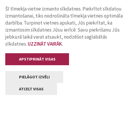
Šī tīmekļa vietne izmanto sīkdatnes. Piekrītot sīkdatņu
izmantošanai, tiks nodrošināta tīmekļa vietnes optimāla
darbība. Turpinot vietnes apskati, Jūs piekrītat, ka
izmantosim sīkdatnes Jūsu ierīcē. Savu piekrišanu Jūs
jebkurā laikā varat atsaukt, nodzēšot saglabātās
sīkdatnes.
UZZINĀT VAIRĀK
.
APSTIPRINĀT VISAS
PIELĀGOT IZVĒLI
ATCELT VISAS