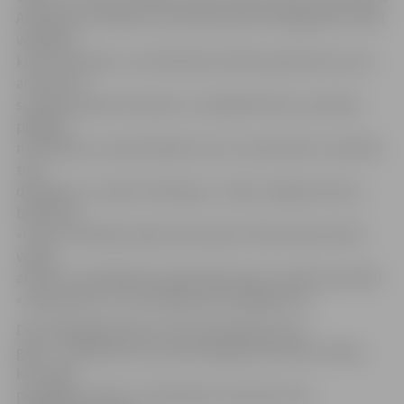
Aleksandru Puškinu, kurš dzimis pirms 220 gadiem, kā arī
veidojām
krievu pasakās un multfilmās tik bieži aprakstīto putnu
ar zelta un
sudraba spārniem žarpticu, baudījām tēju no patvāra,
pētījām
matrjoškas un pirkstiņlelles, bet, lai ieraudzītu, kā lelles
top,
devāmies uz ražotni «Berling»,» stāsta Jelgavas krievu
biedrības
«Istok» vadītāja Sņežana Zenovjeva. Ritma izjūtu bērni
varēja
attīstīt muzikālajā meistarklasē kopā ar vokālo ansambli
«Slavjanočka» un tā vadītāju Ēriku Bogdanovu.
Desmitgadīgā Sofija nometnē piedalās pirmo
gadu – pieteikties viņu pamudināja draudzene Liliāna,
kura tajā
piedalījās arī pērn. «Pieteikties nometnei man