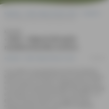
Sākumlapa
Portāla “Jelgavas Vēstnesis” arhīvs
Jauniešiem
«Izjūt» Jelgavā dzīvojošo mazākumtautību kultūru
Klausīties
«Izjūt» Jelgavā dzīvojošo
mazākumtautību kultūru
12/06/2019
Jauniešiem
Portāla “Jelgavas Vēstnesis” arhīvs
«Es uzzināju to, ka pasaulē dzīvo ap desmit miljoniem
baltkrievu un ka Krievijā līdzās krievu tautības cilvēkiem
dzīvo arī daudz citu tautību,» spilgtākās atziņas no līdz
šim nometnē «Multikulturālā Jelgava 2019» apgūtā atklāj
desmit gadus vecā Sofija. Nometne, kurā 20 bērni 7–10
gadu vecumā izzina latviešu un Jelgavā dzīvojošo
mazākumtautību kultūru, Sabiedrības integrācijas