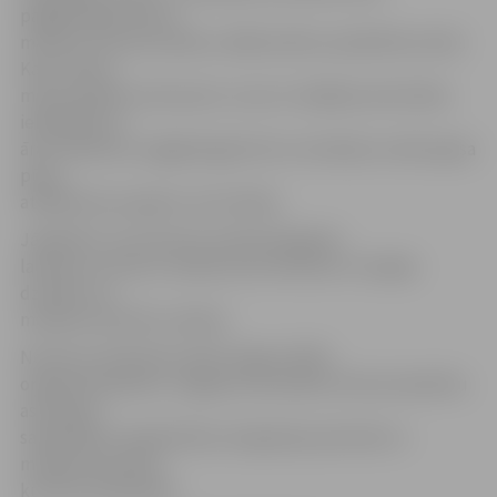
pagājušogad ieteica
mamma, man ļoti patika, tādēļ nolēmu piedalīties atkal.
Katru dienu
mēs pavadām interesanti, mums ir dažādas aktivitātes
iekštelpās un
ārā. Piemēram, pagājušogad šeit es iemācījos veidot gaisa
pūķi,»
atklāj deviņus gadus vecā Liliāna.
Jāpiebilst, ka nometne notiek bilingvāli –
latviešu un krievu valodā, kā arī bērniem ir iespēja
dzirdēt citu
mazākumtautību valodas.
Nometni «Multikulturālā Jelgava 2019»
organizē biedrība «Jelgavas nacionālo kultūras biedrību
asociācija»
sadarbībā ar Sabiedrības integrācijas pārvaldi un
mazākumtautību
kultūras biedrībām.