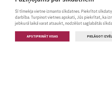
Šī tīmekļa vietne izmanto sīkdatnes. Piekrītot sīkdat
darbība. Turpinot vietnes apskati, Jūs piekrītat, ka i
jebkurā laikā varat atsaukt, nodzēšot saglabātās sīkd
APSTIPRINĀT VISAS
PIELĀGOT IZVĒL
Kontakti
Jelgavas valstp
Lielā iela 11
+371 630055
pasts@jelga