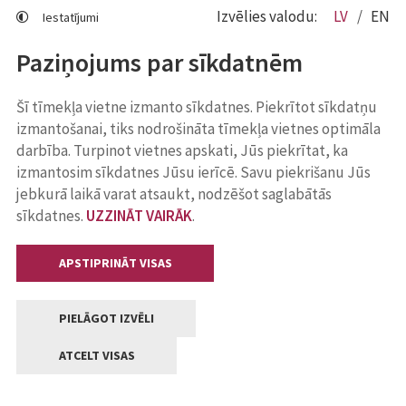
Izvēlies valodu:
LV
EN
Iestatījumi
Paziņojums par sīkdatnēm
Šī tīmekļa vietne izmanto sīkdatnes. Piekrītot sīkdatņu
izmantošanai, tiks nodrošināta tīmekļa vietnes optimāla
darbība. Turpinot vietnes apskati, Jūs piekrītat, ka
izmantosim sīkdatnes Jūsu ierīcē. Savu piekrišanu Jūs
jebkurā laikā varat atsaukt, nodzēšot saglabātās
sīkdatnes.
UZZINĀT VAIRĀK
.
APSTIPRINĀT VISAS
PIELĀGOT IZVĒLI
ATCELT VISAS