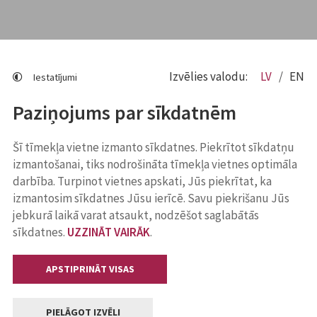
Izvēlies valodu:
LV
EN
Iestatījumi
Paziņojums par sīkdatnēm
Šī tīmekļa vietne izmanto sīkdatnes. Piekrītot sīkdatņu
izmantošanai, tiks nodrošināta tīmekļa vietnes optimāla
darbība. Turpinot vietnes apskati, Jūs piekrītat, ka
izmantosim sīkdatnes Jūsu ierīcē. Savu piekrišanu Jūs
jebkurā laikā varat atsaukt, nodzēšot saglabātās
sīkdatnes.
UZZINĀT VAIRĀK
.
APSTIPRINĀT VISAS
PIELĀGOT IZVĒLI