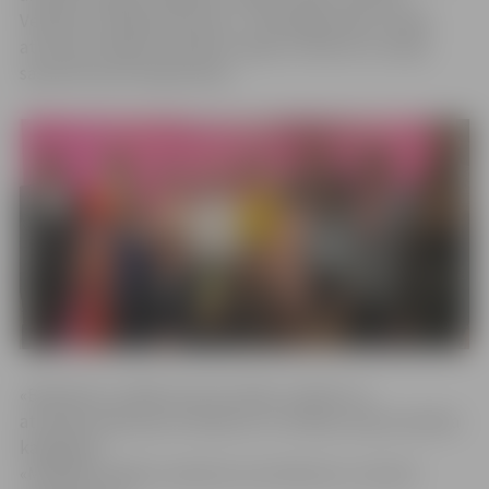
Veltījums Sibīrijas bērniem». Tieši jelgavnieku izrāde
atzīta par labāko mūsdienu dejas uzvedumu Latvijā,
saņemot pirmo Dejas balvu.
«Benefices» izrāde, kas caur deju, mūziku un
atmiņām stāsta par izsūtījumu uz Sibīriju, bija nominēta
kategorijā
«Mūsdienu dejas uzvedums vai notikums», kurā arī