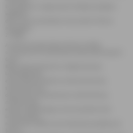
būs skatāma 11. maijā pulksten 18. Biļetes iespējams
iegādāties
deju centrā «Cukurfabrika» Cukura ielā 22. Tālrunis
informācijai –
27795685.
Aizvadīto divu gadu dejas notikumus vērtēja
un nominantus izvirzīja žūrijas komisija: baleta eksperti
Gunta
Bāliņa, Marians Butkevičs un Regīna Kaupuža,
laikmetīgās dejas
eksperti Ramona Galkina un Andris Kačanovskis,
skatuviskās tautas
dejas eksperti Gints Baumanis un Alda Skrastiņa,
mūsdienu dejas
eksperti Inga Raudinga un Guntis Spridzāns. Katrs
laureāts saņēma
naudas balvu 1000 eiro, bet mūža balvas saņēmējs, kas
šoreiz ir