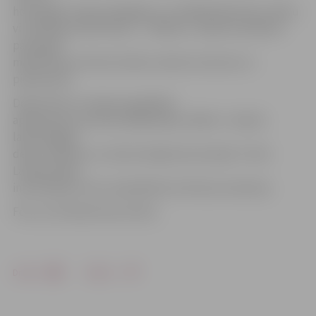
horeogrāfs, dejas pedagogs un vairākkārtējs Deju svētku
virsvadītājs Uldis Šteins, – 1500 eiro. Tāpat laureātiem
pasniegta
mākslinieces Gintas Grūbes veidota statuete un
piespraude.
Dejas balva ir Latvijas augstākais
apbalvojums profesionālajā dejas mākslā – baletā,
laikmetīgajā
dejā, mūsdienu un skatuviskajā tautas dejā. To rīko
Latvijas Dejas
informācijas centrs sadarbībā ar Kultūras ministriju.
Foto: no A.Andersones arhīva
Drukāt
Dalīties