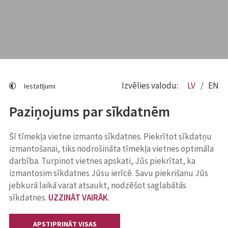
Izvēlies valodu:
LV
EN
Iestatījumi
Paziņojums par sīkdatnēm
Šī tīmekļa vietne izmanto sīkdatnes. Piekrītot sīkdatņu
izmantošanai, tiks nodrošināta tīmekļa vietnes optimāla
darbība. Turpinot vietnes apskati, Jūs piekrītat, ka
izmantosim sīkdatnes Jūsu ierīcē. Savu piekrišanu Jūs
jebkurā laikā varat atsaukt, nodzēšot saglabātās
sīkdatnes.
UZZINĀT VAIRĀK
.
APSTIPRINĀT VISAS