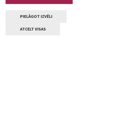
PIELĀGOT IZVĒLI
ATCELT VISAS
Kontakti
Jelgavas valstpilsētas pašvaldība
Lielā iela 11, Jelgava, LV-3001
+371 63005522
pasts@jelgava.lv