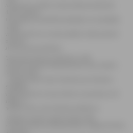
A.Andersone, norādot, ka balva ikdienas darbā neko
daudz nemainīs,
taču pieļauj, ka tā palīdzēs dejotājiem, kuri piedalījās
izrādē,
vairāk noticēt sev un saviem spēkiem. Tāpat saņemtā
balva būs
stimuls jaunam projektam.
Dejas balvas žūrija par «Benefices» izrādi
«Gorodki. Veltījums Sibīrijas bērniem» saka: «Gandrīz
baletuzvedums
– spēcīgs, dziļš un izjusts vēstījums par izsūtījumu.
Slavējama
spēja iedvesmot un aizraut bērnus un jauniešus ar tik
sāpīgu un
nopietnu tēmu. Labs tehniskais izpildījums.»
Jāpiebilst, ka balvu saņēmusī dejas izrāde
«Gorodki. Veltījums Sibīrijas bērniem» Jelgavas kultūras
namā atkal