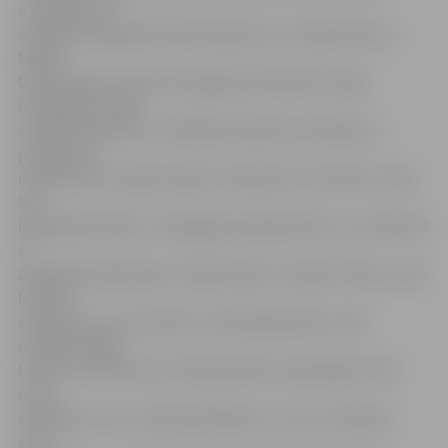
uzvarēja, bet
izrādes horeogrāfi Annika Andersone, Sintija Siliņa un
Modris
Opelts bija nominanti kategorijā «Mūsdienu dejas
horeogrāfs». Deju
studijas «Benefice» vadītāja A.Andersone atklāj, ka,
piesakot šo
izrādi balvai, nebija cerējusi nonākt pat nominantu vidū,
bet
ieguldītais darbs ir vainagojies panākumiem un novērtēts
ar
augstāko apbalvojumu dejā Latvijā. «Saņemot balvu, bija
ļoti liels
saviļņojums, jo tā tomēr ir pirmā Dejas balva, liels
notikums dejā
Latvijā. Turklāt starp 13 Dejas balvas saņēmējiem mēs
esam
vienīgie, kas nav no galvaspilsētas, un tas ir kolosāli,»
saka