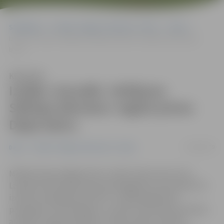
Sākumlapa
Portāla “Jelgavas Vēstnesis” arhīvs
Dejas
Izrāde «Gorodki. Veltījums Sibīrijas bērniem» iegūst pirmo Dejas
balvu
Klausīties
Izrāde «Gorodki. Veltījums
Sibīrijas bērniem» iegūst pirmo
Dejas balvu
30/04/2019
Dejas
Portāla “Jelgavas Vēstnesis” arhīvs
Mihaila Čehova Rīgas Krievu teātrī vakar pirmo reizi
Latvijā notika Dejas balvas pasniegšanas ceremonija. Par
izciliem sasniegumiem 2017. un 2018. gadā balva
pasniegta 13 nominācijās, un divās no tām bija nominēta
arī deju studijas «Benefice» dejas izrāde «Gorodki.