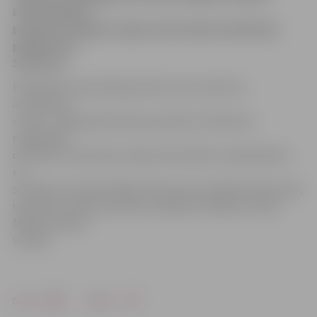
informē Valsts
policijas Zemgales reģiona pārvaldes priekšnieka
palīdze Ieva
Sietniece.
Piektdienas vakarā loga stikls izsists maršruta
autobusam
«Setra». Tajā pašā vakarā ap pulksten 23.40 Loka
maģistrālē
dzīvoklim izsisti piecu logu stikli. Naktī no piektdienas
uz
sestdienu vitrīnas ārējais stikls izsists veikalam Pasta ielā,
savukārt sestdien pa dienu sabojāts reklāmas stends
Mātera ielā pie
veikala.
Drukāt
Dalīties