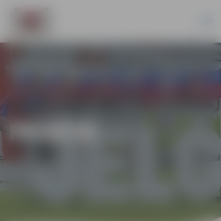
PILSĒTĀ