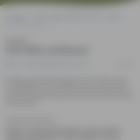
Sākumlapa
Portāla “Jelgavas Vēstnesis” arhīvs
Pilsētā
Izsit stiklu autobusam
Klausīties
Izsit stiklu autobusam
03/10/2011
Pilsētā
Portāla “Jelgavas Vēstnesis” arhīvs
Nedēļas nogalē pilsētā huligāni izsituši vairākus stiklus
un sabojājuši arī vienu reklāmas stendu, informē Valsts
policijas Zemgales reģiona pārvaldes priekšnieka palīdze
Ieva Sietniece.
Ilze Knusle-Jankevica
Nedēļas nogalē pilsētā huligāni izsituši vairākus
stiklus un sabojājuši arī vienu reklāmas stendu,