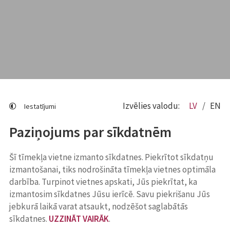
Izvēlies valodu:
LV
EN
Iestatījumi
Paziņojums par sīkdatnēm
Šī tīmekļa vietne izmanto sīkdatnes. Piekrītot sīkdatņu
izmantošanai, tiks nodrošināta tīmekļa vietnes optimāla
darbība. Turpinot vietnes apskati, Jūs piekrītat, ka
izmantosim sīkdatnes Jūsu ierīcē. Savu piekrišanu Jūs
jebkurā laikā varat atsaukt, nodzēšot saglabātās
sīkdatnes.
UZZINĀT VAIRĀK
.