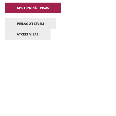
APSTIPRINĀT VISAS
PIELĀGOT IZVĒLI
ATCELT VISAS
Kontakti
Jelgavas valstpilsētas pašvaldība
Lielā iela 11, Jelgava, LV-3001
+371 63005522