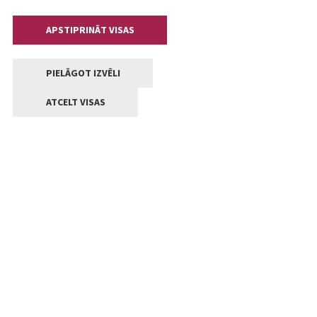
APSTIPRINĀT VISAS
PIELĀGOT IZVĒLI
ATCELT VISAS
Kontakti
Jelgavas valstpilsētas pašvaldība
Lielā iela 11, Jelgava, LV-3001
+371 63005522