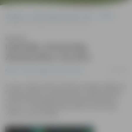
Sākumlapa
Portāla “Jelgavas Vēstnesis” arhīvs
Pilsētā
Izskanējis «Pareizticīgo Ziemassvētku» koncerts
Klausīties
Izskanējis «Pareizticīgo
Ziemassvētku» koncerts
10/01/2009
Pilsētā
Portāla “Jelgavas Vēstnesis” arhīvs
Ar zvanu, vijoles, klavieru skaņām un skanīgu Jelgavas un
Pleskavas skolēnu uzstāšanos šodien Jelgavas kultūras
namā izskanējis ikgadējais pareizticīgo Ziemassvētku
koncerts – «Pareizticīgo Ziemassvētki», kas pulcināja
vairākus simtus skatītāju.