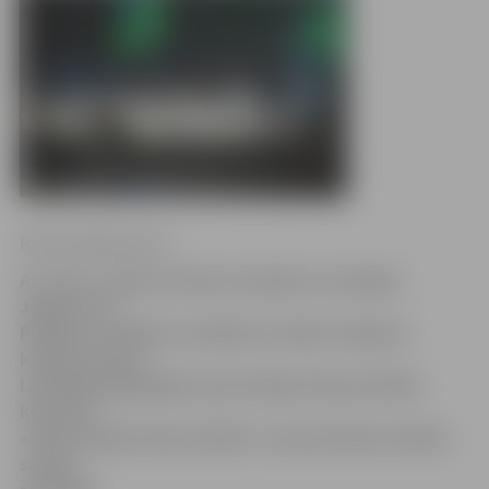
Ritma Gaidamoviča
Ar zvanu, vijoles, klavieru skaņām un skanīgu
Jelgavas un
Pleskavas skolēnu uzstāšanos šodien Jelgavas
kultūras namā
izskanējis ikgadējais pareizticīgo Ziemassvētku
koncerts –
«Pareizticīgo Ziemassvētki», kas pulcināja vairākus
simtus