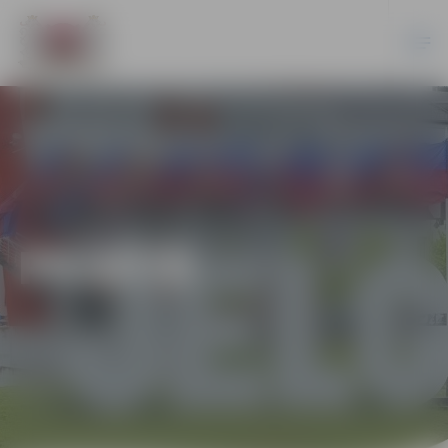
PILSĒTĀ