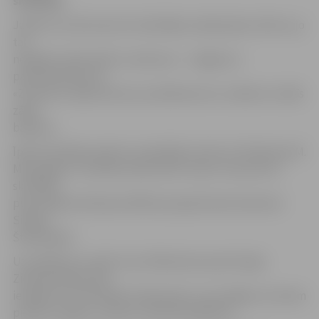
skatītāju.
Jāatzīst, ka šis koncerts skatītājos raisīja īpašu izbrīnu, jo
tas
nesākās tradicionāli uz skatuves – Jelgavas 2.
pamatskolas koris
«Zvonņica» šajā reizē savu priekšnesumu uzsāka no Lielās
zāles
balkona.
Īpašu skatītāju sajūsmu izpelnījās ciemiņi no Pleskavas M.
Musorgska 2. mūzikas skolas. Bet «bravo» saucieni no
skatītāju
puses šajā reizē bija atvēlēti jaunajai klaviermeistarei
Sintijai
Šteinkopfai.
Uz pasākumu sveikt visus klātesošos pareizticīgo
Ziemassvētkos bija
ieradies arī metropolīts Aleksandrs, kurš vēlēja, lai visiem
pietiktu spēka, un Dievs vienmēr palīdzētu.