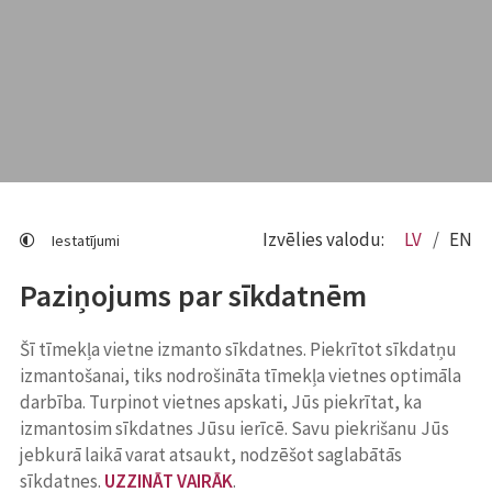
Izvēlies valodu:
LV
EN
Iestatījumi
Paziņojums par sīkdatnēm
Šī tīmekļa vietne izmanto sīkdatnes. Piekrītot sīkdatņu
izmantošanai, tiks nodrošināta tīmekļa vietnes optimāla
darbība. Turpinot vietnes apskati, Jūs piekrītat, ka
izmantosim sīkdatnes Jūsu ierīcē. Savu piekrišanu Jūs
jebkurā laikā varat atsaukt, nodzēšot saglabātās
sīkdatnes.
UZZINĀT VAIRĀK
.