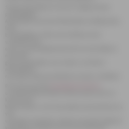
Svētkos laba vēlējumus izteica arī Jelgavas domes
priekšsēdētājs
Andris Rāviņš. Viņš visiem klātesošajiem novēlēja prieku,
laimi,
būt atbildīgiem, mīlēt un būt mīlētiem, kā arī
uzticēšanos viens
otram. «Lai savstarpējā sapratne būtu arvien lielāka un
mēs mīlētu
gan sevi, gan pārējos tuvos cilvēkus. Lai ticībā un
mīlestībā tiek
rasts spēks rītdienas problēmām, kas nāks,» tā A.Rāviņš.
Pēc koncerta portāla
www.jelgavasvestnesis.lv
uzrunātā skolniece Renāte Jaroša ar prieku atzīst, ka
koncerts esot
bijis ļoti skaists, un teic lielu paldies savai draudzenei, ka
viņa
uzaicināja to noskatīties. «Īpaši jau man patika Jelgavas 5.
vidusskolas uzstāšanās, bet arī zvanu skaņas bija