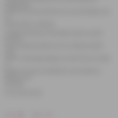
dievīgas. Man
prieks, ka tik maza meitene šos zvanus skandināja, viņai
tas
izdevās lieliski,» tā Renāte.
Līdzīgās domās bija arī Anastasijas kundze, kura pēc
koncerta
atzina, ka bijuši priekšnesumi, kuru dēļ pat pa kādai
asarai
nobiris. «Liels bija pārsteigums, ka koris koncertu iesāka
uz
balkona un koncerts nobeidzās ar zvanu skaņām uz
balkona,» teic
Anastasija.
Foto: Austris Auziņš
Drukāt
Dalīties