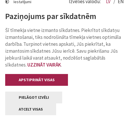
Izvēlies valodu:
LV
EN
Iestatījumi
Paziņojums par sīkdatnēm
Šī tīmekļa vietne izmanto sīkdatnes. Piekrītot sīkdatņu
izmantošanai, tiks nodrošināta tīmekļa vietnes optimāla
darbība. Turpinot vietnes apskati, Jūs piekrītat, ka
izmantosim sīkdatnes Jūsu ierīcē. Savu piekrišanu Jūs
jebkurā laikā varat atsaukt, nodzēšot saglabātās
sīkdatnes.
UZZINĀT VAIRĀK
.
APSTIPRINĀT VISAS
PIELĀGOT IZVĒLI
ATCELT VISAS