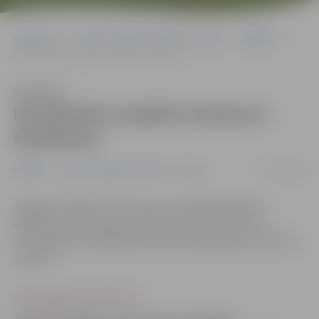
Sākumlapa
Portāla “Jelgavas Vēstnesis” arhīvs
Izglītība
Izsludināts projektu konkurss skolēniem
Klausīties
Izsludināts projektu konkurss
skolēniem
18/03/2008
Izglītība
Portāla “Jelgavas Vēstnesis” arhīvs
Jelgavas Skolēnu dome vienu reizi gadā organizē
Atbalsta programmas projektu konkursu, kas nu ir
izsludināts, un dalībnieku darbu iesniegšanas termiņš ir
3. aprīlis.
www.jelgavasvestnesis.lv