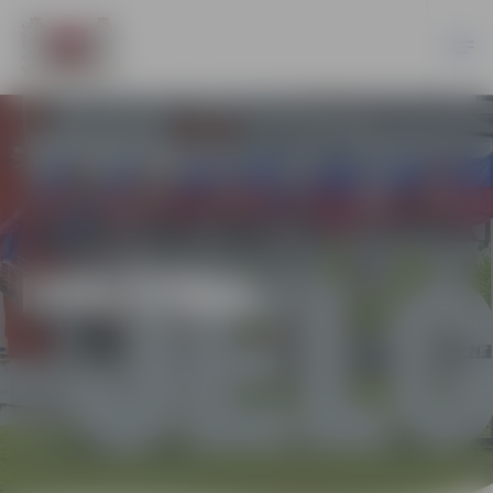
IZGLĪTĪBA