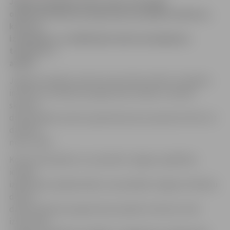
Jelgavas Skolēnu dome vienu reizi gadā
organizē Atbalsta programmas projektu konkursu,
kas nu ir
izsludināts, un dalībnieku darbu iesniegšanas
termiņš ir 3.
aprīlis.
Jelgavas Skolēnu domes konsultants Andris Tomašūns
informē, ka Atbalsta programmas mērķis ir sekmēt
skolēnu
demokrātijas izpratni, gatavojot jauno paaudzi dzīvei un
darbībai
mūsu valstī.
Konkursā projektus var pieteikt Jelgavas izglītības
iestāžu
izglītojamo pašpārvaldes, kas piedalās Jelgavas Skolēnu
domes
darbā. Atbalsta programmas projektu konkurss tiek
izsludināts