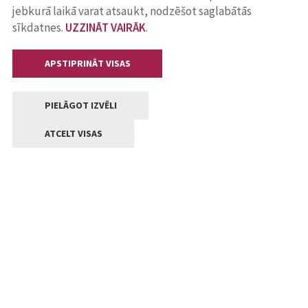
jebkurā laikā varat atsaukt, nodzēšot saglabātās
sīkdatnes.
UZZINĀT VAIRĀK
.
APSTIPRINĀT VISAS
PIELĀGOT IZVĒLI
ATCELT VISAS
Kontakti
Jelgavas valstpilsētas pašvaldība