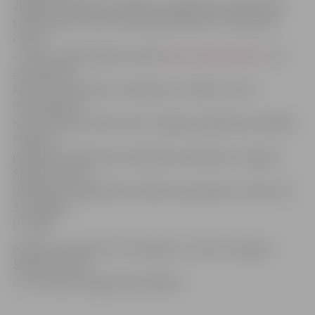
Jelgavas izglītības iestādēs ar izglītojamo pašpārvalžu
starpniecību, kā arī tiek publicēts bērnu un jauniešu
centra
«Junda» mājas lapā internetā
http://www.junda.lv/
. Tur
arī pieejama
konkursa pieteikuma veidlapa un nolikums. Visa
informācija arī
nosūtīta elektroniski visām Jelgavas izglītības iestādēm.
Projektu
pieteikumi jāiesniedz sekojošam adresātam: Jelgavas
Skolēnu dome,
izglītojamo pašpārvalžu atbalsta programma, Pasta iela
32, Jelgava,
LV-3001.
Atbalsta programmu ierosinājusi un īsteno Jelgavas
Skolēnu dome,
un to finansē Jelgavas pašvaldība.