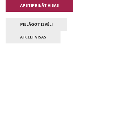
APSTIPRINĀT VISAS
PIELĀGOT IZVĒLI
ATCELT VISAS
Kontakti
Jelgavas valstpilsētas pašvaldība
Lielā iela 11, Jelgava, LV-3001
+371 63005522
pasts@jelgava.lv