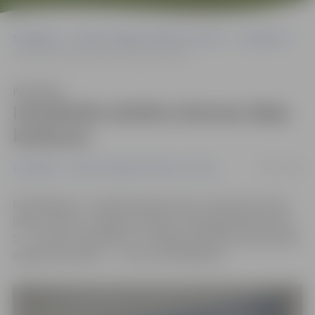
Sākumlapa
Portāla “Jelgavas Vēstnesis” arhīvs
Jauniešiem
Izsludināts skolēnu biznesa ideju konkurss
Klausīties
Izsludināts skolēnu biznesa ideju
konkurss
09/11/2016
Jauniešiem
Portāla “Jelgavas Vēstnesis” arhīvs
Nodibinājums «Jāņa Bisenieka fonds» izsludina biznesa
ideju konkursu Jelgavas pilsētas vispārizglītojošo skolu
5. – 12. klašu skolēniem un Jelgavas pilsētas profesionālo
izglītības iestāžu 1. – 4. kursu audzēkņiem.