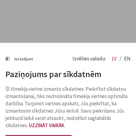
Izvēlies valodu:
LV
EN
Iestatījumi
Paziņojums par sīkdatnēm
Šī tīmekļa vietne izmanto sīkdatnes. Piekrītot sīkdatņu
izmantošanai, tiks nodrošināta tīmekļa vietnes optimāla
darbība. Turpinot vietnes apskati, Jūs piekrītat, ka
izmantosim sīkdatnes Jūsu ierīcē. Savu piekrišanu Jūs
jebkurā laikā varat atsaukt, nodzēšot saglabātās
sīkdatnes.
UZZINĀT VAIRĀK
.