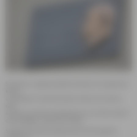
Šis konkurss Jelgavas pilsētā norisinās ceturto gadu pēc
kārtas,
un tā mērķis ir motivēt jauniešus veidot savu biznesu,
radīt
inovatīvus produktus/pakalpojumus, kuri tiktu īstenoti
dzīvotspējīgos uzņēmumos Latvijā.
Skolēniem pieteikumi jāiesniedz līdz 2017. gada 24.