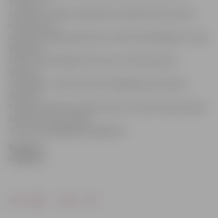
martam. To
var izdarīt Jelgavas Izglītības pārvaldē Svētes ielā 22,
dokumentus
ievietojot slēgtā aploksnē ar norādi «Nodibinājuma «Jāņa
Bisenieka
fonds» izsludinātajam konkursam «Biznesa ideju
konkurss
skolēniem»». Elektroniskā versijā jāiesniedz kopā ar
darbu CD
formātā vai jānosūta elektroniski ar norādi «Biznesa ideju
konkursam» pa e-pastu
inita.mazudre@izglitiba.jelgava.lv.
Konkursa
nolikums
Drukāt
Dalīties