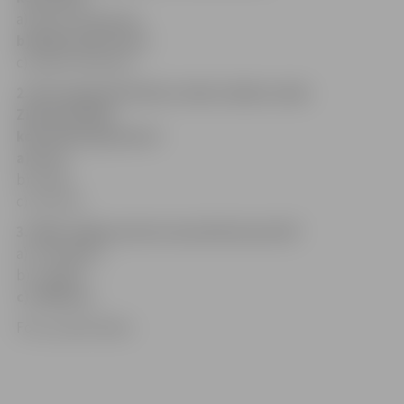
a) Dainis Medjaņiks;
b) Raimonds Ozols
;
c) Gidons Krēmers.
2. Kuru gadu pēc kārtas Jānis Lūsēns veido
Ziemassvētku
koncertprogrammu?
a) otro
;
b) trešo;
c) ceturto.
3. Kāds Jelgavas koris muzicēs koncertā?
a) «Zemgale»;
b) «Spīgo»;
c) «Mītava»
.
Foto: publicitātes