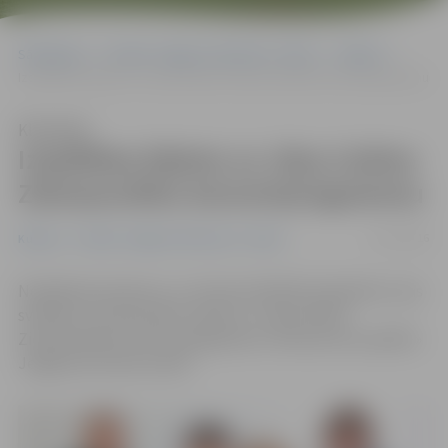
Sākumlapa
Portāla “Jelgavas Vēstnesis” arhīvs
Kultūra
Izspēlētas biļetes uz Jāņa Lūsēna Ziemassvētku koncertprogrammu
Klausīties
Izspēlētas biļetes uz Jāņa Lūsēna
Ziemassvētku koncertprogrammu
13/12/2016
Kultūra
Portāla “Jelgavas Vēstnesis” arhīvs
Noslēdzies konkurss, un izlozes kārtībā noskaidrots, kas
svētdien, 18. decembrī, dosies uz Jāņa Lūsēna
Ziemassvētku koncertprogrammu «Kā man tevi sasildīt»
Jelgavas kultūras namā.