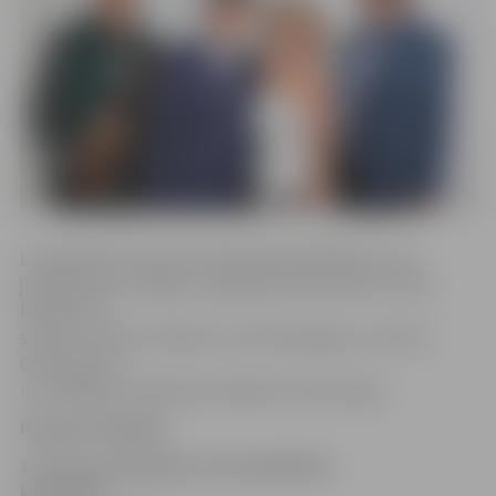
Lai piedalītos konkursā, bija pareizi jāatbild uz trīs
jautājumiem. Ielūgumu ieguvēji tika noteikti izlozes
kārtībā. Tos
saņems Imants Grinfelds, Linda Pīpkalēja un Solvita
Ostrovska. Ar
uzvarētājām redakcija sazināsies arī personīgi.
Pareizās atbildes:
1. Kā sauc vijolnieku, kurš piedalīsies
koncertā?