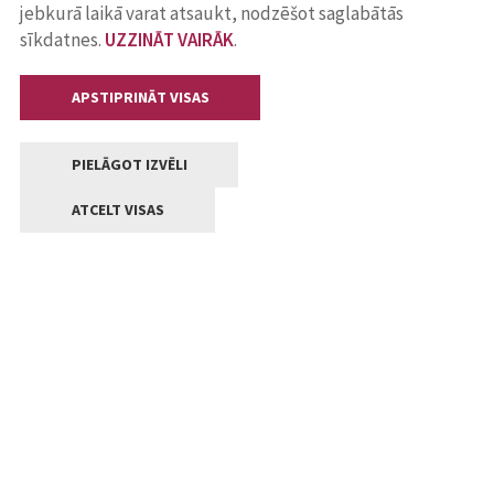
jebkurā laikā varat atsaukt, nodzēšot saglabātās
sīkdatnes.
UZZINĀT VAIRĀK
.
APSTIPRINĀT VISAS
PIELĀGOT IZVĒLI
ATCELT VISAS
Kontakti
Jelgavas valstpilsētas pašvaldība