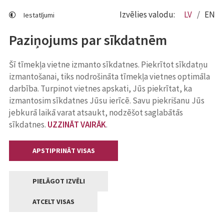
Izvēlies valodu:
LV
EN
Iestatījumi
Paziņojums par sīkdatnēm
Šī tīmekļa vietne izmanto sīkdatnes. Piekrītot sīkdatņu
izmantošanai, tiks nodrošināta tīmekļa vietnes optimāla
darbība. Turpinot vietnes apskati, Jūs piekrītat, ka
izmantosim sīkdatnes Jūsu ierīcē. Savu piekrišanu Jūs
jebkurā laikā varat atsaukt, nodzēšot saglabātās
sīkdatnes.
UZZINĀT VAIRĀK
.
APSTIPRINĀT VISAS
PIELĀGOT IZVĒLI
ATCELT VISAS