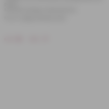
precīzs
termiņš būs atkarīgs no Saeimas lēmuma.
Foto: no «Jelgavas Vēstneša» arhīva
Drukāt
Dalīties