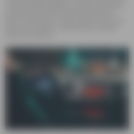
transportlīdzekļa konfiskācija. «Administratīvais arests,
kas kā sods par braukšanu dzērumā tiek piemērots
šobrīd, ir tikai reakcija uz notikuma sekām, nevis cīņa ar
šādas rīcības cēloņiem,» norāda Tieslietu ministrijas
pārstāve Lana Mauliņa.