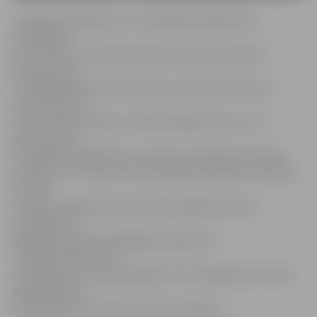
L.Mauliņa papildina, ka ar atkarības jautājumiem
strādājošie
ārsti uzskata – administratīvais arests nav efektīvs
līdzeklis cīņā
ar dzērājšoferiem. Persona, kas ir apturēta, braucot
reibumā, pirms
tam ir vadījusi mašīnu reibumā vidēji 23 reizes. Tas
apliecina, ka
šī problēma lielākoties ir saistīta ar alkohola atkarības
jautājumu, un valsts nevar atkarības problēmu atrisināt
ar soda
formālu piemērošanu. Atsevišķos gadījumos tiks
paredzēta arī
iespēja konfiscēt pārkāpējam piederošo
transportlīdzekli, lai
nodrošinātu, ka pēc pārkāpuma konstatēšanas un soda
piemērošanas
dzērājšoferis neturpina vadīt automašīnu.