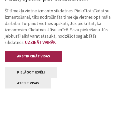
Šī tīmekļa vietne izmanto sīkdatnes. Piekrītot sīkdatņu
izmantošanai, tiks nodrošināta tīmekļa vietnes optimāla
darbība. Turpinot vietnes apskati, Jūs piekrītat, ka
izmantosim sīkdatnes Jūsu ierīcē. Savu piekrišanu Jūs
jebkurā laikā varat atsaukt, nodzēšot saglabātās
sīkdatnes.
UZZINĀT VAIRĀK
.
APSTIPRINĀT VISAS
PIELĀGOT IZVĒLI
ATCELT VISAS