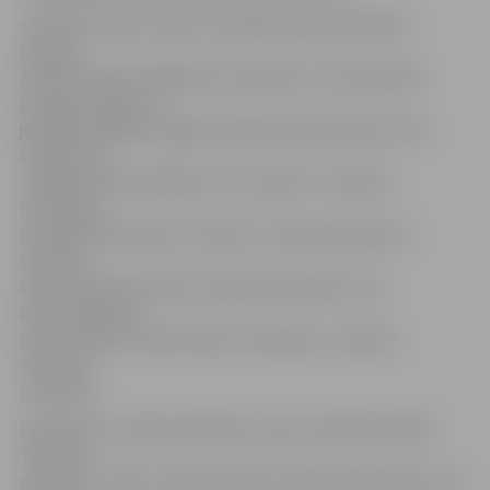
«Administratīvos sodus Latvijā piemēro saskaņā ar
Latvijas
Administratīvo pārkāpumu kodeksu, kas tika radīts
padomju laikos un
joprojām daļēji atspoguļo padomju izpratni par sodu
sistēmu kā
«sabiedrības atriebības» instrumentu. Tieslietu
ministrijas
rosinātās pārmaiņas ir vērstas uz demokrātiskai un
tiesiskai
valstij atbilstošas sodu sistēmas ieviešanu, kas
koncentrējas uz
prettiesiskas rīcības cēloņu novēršanu,» skaidro
Tieslietu
ministrijā.
Paredzams, ka likumprojekts, pie kura šobrīd strādā
Tieslietu
ministrija, varētu stāties spēkā no 2020. gada janvāra, bet