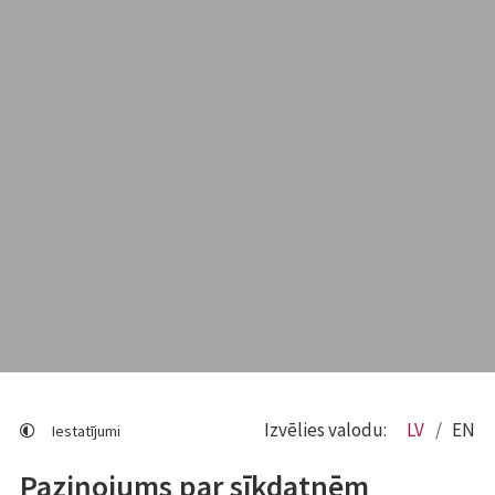
Izvēlies valodu:
LV
EN
Iestatījumi
Paziņojums par sīkdatnēm