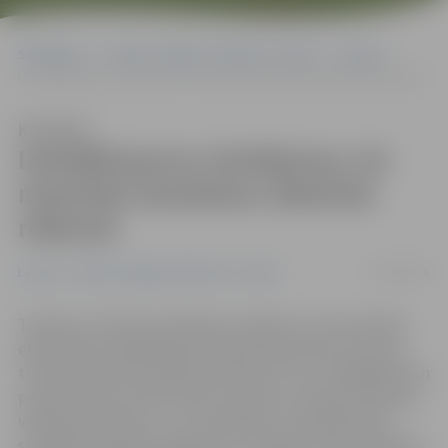
Sākumlapa
Portāla “Jelgavas Vēstnesis” arhīvs
Latvijā
Izstrādā jaunus risinājumus, lai mazinātu braukšanu alkohola reibumā
Klausīties
Izstrādā jaunus risinājumus, lai
mazinātu braukšanu alkohola
reibumā
22/05/2018
Latvijā
Portāla “Jelgavas Vēstnesis” arhīvs
Tieslietu ministrija strādā pie risinājuma, kas paredzēs
efektīvāku ietekmēšanas līdzekli personām, kas vada
transportlīdzekli alkohola ietekmē. Proti, dzērājšoferiem
par braukšanu reibumā tiks atņemtas transportlīdzekļa
vadīšanas tiesības, un, lai tās atgūtu, būs jāiesaistās
sociālās korekcijas programmā – papildus tiks paredzēta