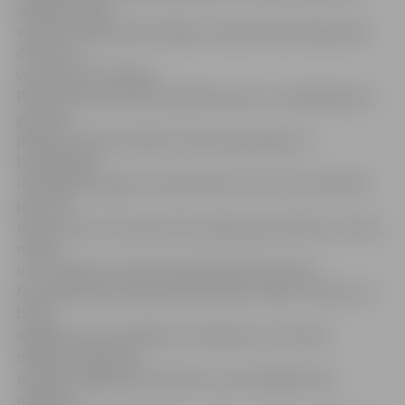
aprēķina vidēji
vienam Latvijas iedzīvotājam, nedalot iedzīvotājus pēc
dzimuma,
vecuma vai teritorijas.
Pilna iztikas minimuma patēriņa preču un pakalpojumu
grozā no
pārtikas precēm ietilpst maize, graudaugu un
konditorejas
izstrādājumi, gaļa un tās produkti, zivis un to produkti,
piens un
tā produkti, olas, eļļa, tauki, augļi, ogas, dārzeņi, cukurs,
medus
un citi saldumi, kā arī bezalkoholiskie dzērieni.
No nepārtikas precēm grozā ietilpst vīriešu, sieviešu un
bērnu
apģērbs, apavi, mājokļa uzturēšanas un remonta
materiāli, sadzīves
tehnika, pārējās elektropreces, personīgās lietas,
mēbeles,