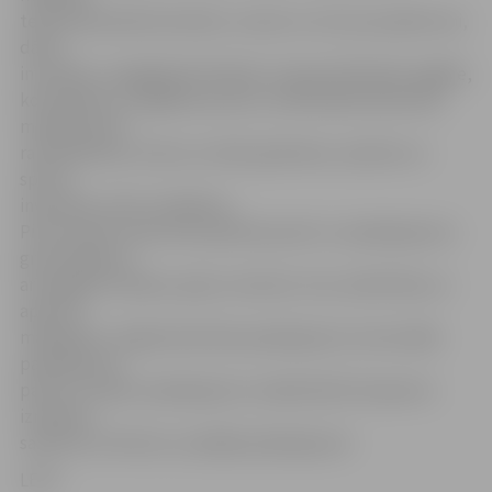
tekstilmateriāli dzīvoklim, trauki un virtuves piederumi,
dārza
inventārs, mazgāšanās līdzekļi, transportlīdzekļu iegāde,
kosmētikas un higiēnas preces, individuālie aksesuāri,
medikamenti,
rakstāmlietas, avīzes, žurnāli, grāmatas, atpūtas un
sporta
inventārs, kā arī rotaļlietas.
Pilna iztikas minimuma patēriņa preču un pakalpojumu
grozā iekļauta
arī apģērbu šūšana, apavu remonts, īres, elektrības un
apkures
maksājumi, mājsaimniecības pakalpojumi, komunālie
pakalpojumi,
pasta un sakaru pakalpojumi, sabiedriskā transporta
izmaksas,
sadzīves, kultūras un pārējie pakalpojumi.
LETA