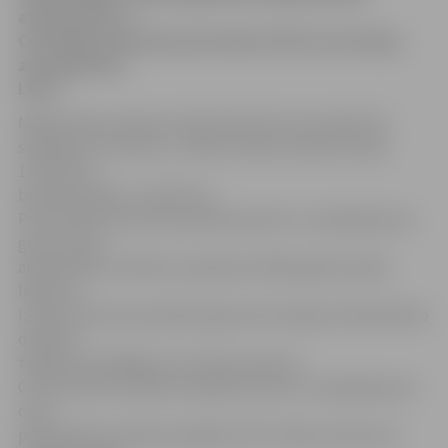
atsaucoties uz
Centrālās statistikas pārvaldes (CSP) informāciju,
ziņo aģentūra
LETA.
Maijā iztikas minimums bija 170,13 lati, bet aprīlī tas
sasniedza 171,61 latu. Janvārī iztikas minimums bija
174,41 lats,
bet pērn jūnijā – 161,52 lati.
Pilna iztikas minimuma patēriņa preču un pakalpojumu
groza saturs
apstiprināts ar Ministru padomes 1991. gada 8. aprīļa
lēmumu.
Iztikas minimuma patēriņa grozā nav iekļauti alkoholiskie
dzērieni,
tabakas izstrādājumi un luksusa preces.
Groza vērtību atbilstoši iekļauto preču un pakalpojumu
cenu
pārmaiņām ik mēnesi aprēķina CSP. Iztikas minimumu