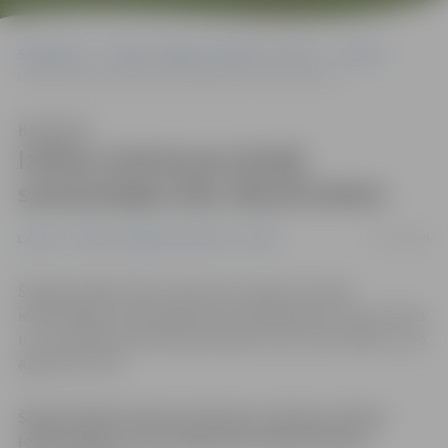
Sākumlapa
Portāla “Jelgavas Vēstnesis” arhīvs
Latvijā
Iztikas minimums jūnijā samazinājies līdz 168,38 latiem
Klausīties
Iztikas minimums jūnijā
samazinājies līdz 168,38 latiem
13/07/2009
Latvijā
Portāla “Jelgavas Vēstnesis” arhīvs
Šī gada jūnijā iztikas minimums vienam Latvijas
iedzīvotājam samazinājies līdz 168,38 latiem, atsaucoties
uz Centrālās statistikas pārvaldes (CSP) informāciju, ziņo
aģentūra LETA.
Šī gada jūnijā iztikas minimums vienam Latvijas
iedzīvotājam samazinājies līdz 168,38 latiem,