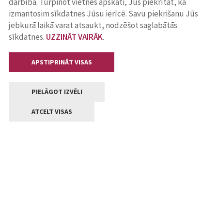
darbība. Turpinot vietnes apskati, Jūs piekrītat, ka
izmantosim sīkdatnes Jūsu ierīcē. Savu piekrišanu Jūs
jebkurā laikā varat atsaukt, nodzēšot saglabātās
sīkdatnes.
UZZINĀT VAIRĀK
.
APSTIPRINĀT VISAS
PIELĀGOT IZVĒLI
ATCELT VISAS
Kontakti