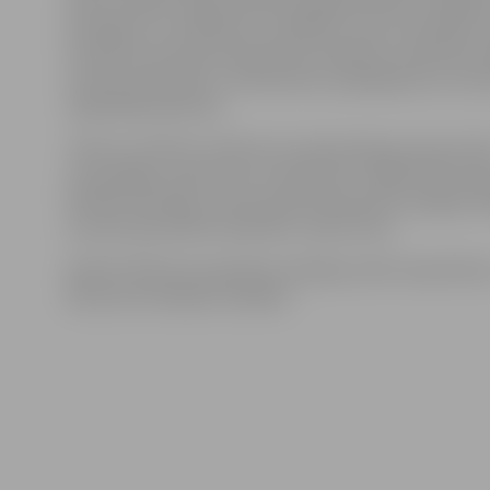
aktu izstrādē. Tāpat biedrība organizē biedru tikšanās
politiķiem un ierēdņiem, realizējot nozaru aizstāvību.
izveidotas astoņas kompetenču padomes, pārstāvot d
tostarp rūpniecību, tirdzniecību, pakalpojumus, kā ar
reģionālās padomes.
«Mums ir būtiski, lai lēmumu pieņemšanas process b
caurspīdīgs, saprotams un pamatots, tādēļ LTRK nole
Pārtikas komiteju, aicinot pievienoties pēc iespējas li
nozares pārstāvību biedrībā,» saka E.Ence.
Šobrīd LTRK aicina pārtikas ražotājus aktīvi iesaistītie
kļūt par komitejas locekļiem.