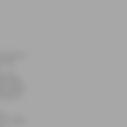
e informē, ka
etvaros,
umi tiek
jiem, tādēļ
a», lai kopā
ta padomes
 un
tu un tiesību