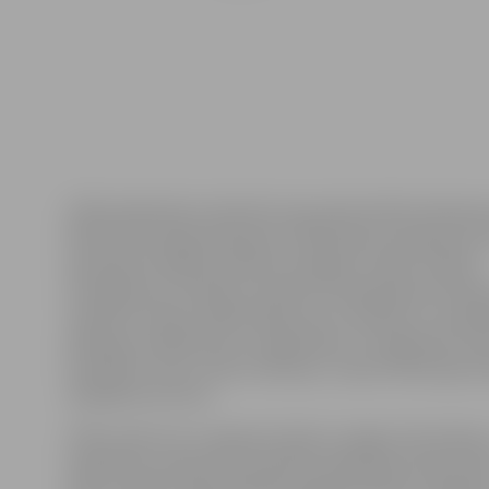
LTRK sabiedrisko attiecību konsultante Rūta Grikman
Pārtikas komiteja darbosies LTRK Eksporta padomes i
apvienojot lielākos pārtikas ražotājus Latvijā. «Pašreiz
izveidojusies situācija, ka daudzi Eiropā pieņemti lēm
realizēti Latvijā, nediskutējot par to ietekmi uz ražotā
plānojam sadarboties ar organizāciju «FoodDrink Europ
aizstāvētu mūsu valsts intereses,» saka LTRK Ekspor
vadītājs Enno Ence.
LTRK uzdevums ir apkopot biedru sniegto informāciju
vajadzības, iesaistoties politikas plānošanas dokumen