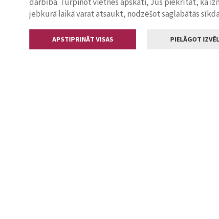
darbība. Turpinot vietnes apskati, Jūs piekrītat, ka i
jebkurā laikā varat atsaukt, nodzēšot saglabātās sīkd
APSTIPRINĀT VISAS
PIELĀGOT IZVĒL
Kontakti
Jelgavas valstp
Lielā iela 11
+371 630055
pasts@jelga