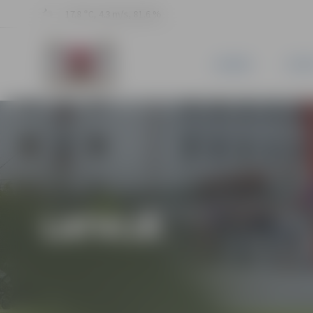
17.8 °C, 4.3 m/s, 81.6 %
JAUNUMI
PILSĒ
LATVIJĀ