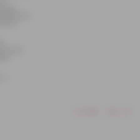
 ar
 Pašreiz
ažādas jomas,
ī piecas
ūtu
mts veidot
elāku
s un
Drukāt
Dalīties