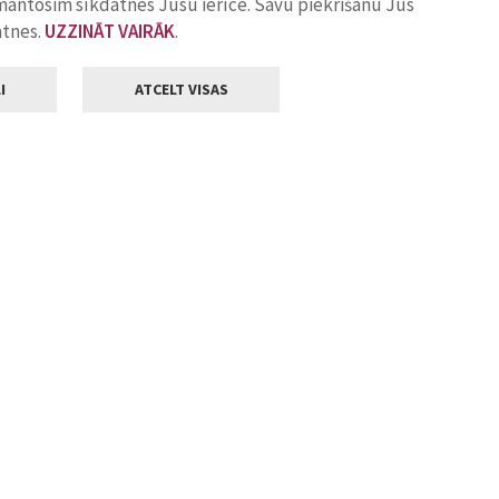
zmantosim sīkdatnes Jūsu ierīcē. Savu piekrišanu Jūs
atnes.
UZZINĀT VAIRĀK
.
I
ATCELT VISAS
Klientu apkalpošana
ilsētas pašvaldība
Darba laiks
, Jelgava, LV-3001
Pirmdienās
8.00 - 18.00
Otrdienās
8.00 - 17.00
22
Trešdienās
8.00 - 17.00
va.lv
Ceturtdienās
8.00 - 17.00
Piektdienās
8.00 - 14.30