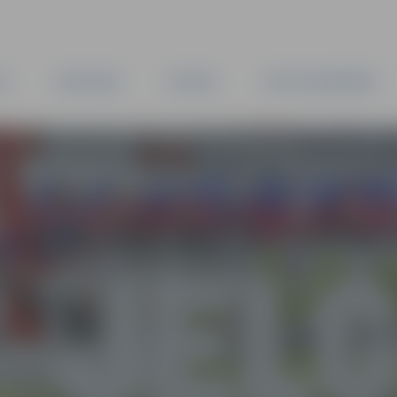
TA
PAŠVALDĪBA
IESTĀDES
KAPITĀLSABIEDRĪBAS