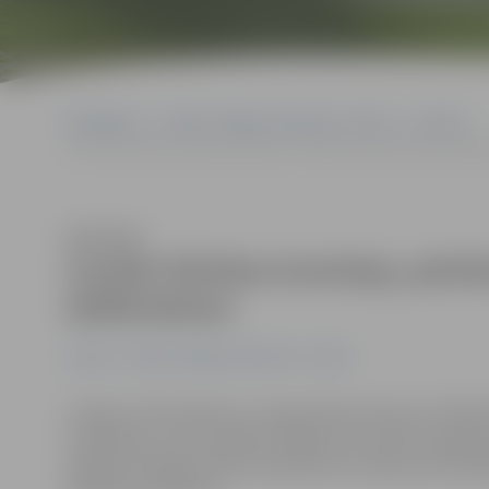
Sākumlapa
Portāla “Jelgavas Vēstnesis” arhīvs
Latvijā
Izveido Pārtikas komiteju; pārtikas ražotāji aicināti kļūt par dalīb
Klausīties
Izveido Pārtikas komiteju; pārtika
dalībniekiem
Latvijā
Portāla “Jelgavas Vēstnesis” arhīvs
Latvijas Tirdzniecības un rūpniecības kameras (LTRK) 
izveidošanu, lai turpmāk strādātu pie nozares regulēju
pārtikas ražotājus aktīvi iesaistīties un kļūt par komi