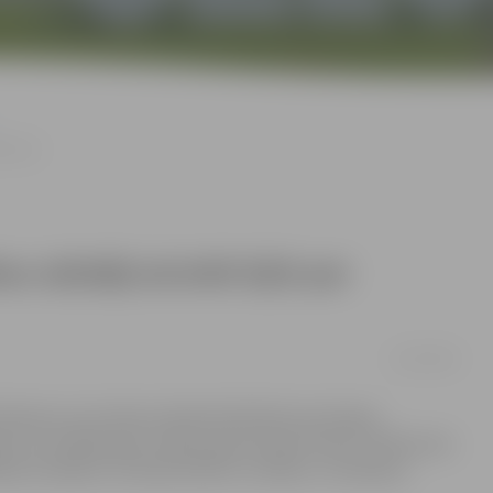
niekiem
s ražotāji aicināti kļūt par
12/10/2018
Padome ceturtdien atbalstīja Pārtikas komitejas
mu izstrādes gan Latvijas, gan Eiropas līmenī. LTRK aicina
tejas locekļiem, lai kopā veidotu nostāju un viedokļus