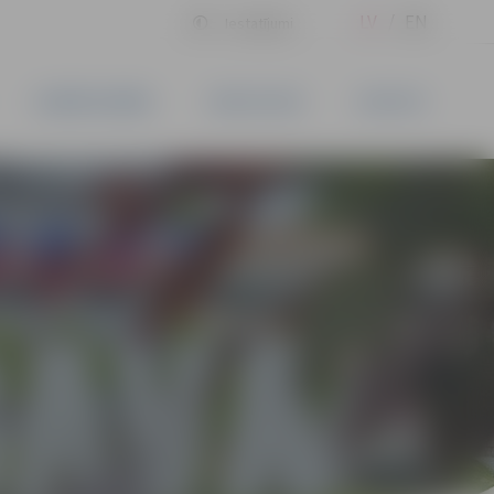
LV
EN
Iestatījumi
UZŅĒMĒJDARBĪBA
PAKALPOJUMI
KONTAKTI