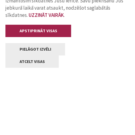
izmantosim sīkdatnes Jūsu ierīcē. Savu piekrišanu Jūs
jebkurā laikā varat atsaukt, nodzēšot saglabātās
sīkdatnes.
UZZINĀT VAIRĀK
.
APSTIPRINĀT VISAS
PIELĀGOT IZVĒLI
ATCELT VISAS
Kontakti
Jelgavas valstpilsētas pašvaldība