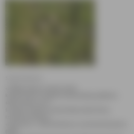
Sintija Čepanone
«Pēdējos gados ne tikai Latvijā
kopumā, bet arī Jelgavā trakumsērgas gadījumu
skaits sarūk, un arī
šoruden, turpinot trakumsērgas apkarošanu,
izvietotas vakcīnas
«Fuchsoral»,» stāsta Pārtikas un veterinārā dienesta
(PVD)