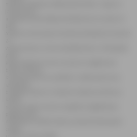
maisījuma iekšpusē, tādēļ meža dzīvnieki – lapsas un
jenotsuņi, kas
ir galvenie trakumsērgas izplatītāji, ēsmu var sajust no
liela
attāluma. Visā Latvijas teritorijā vienmērīgi tiks izvietotas
24
vakcīnas devas uz vienu kvadrātkilometru. Tā kā lapsām
patīk
klaiņot apdzīvotu vietu tuvumā, kur vieglāk atrast
barību, vakcīnas
izsviestas arī ļoti tuvu pilsētām. Ja kāda vakcīna, kas
izskatās kā
brūngans kubiņš un ir nedaudz mazāks par sērkociņu
kastīti,
nokritusi māju tuvumā, to vajadzētu nogādāt ārpus
pagalma, taču,
neaiztiekot ar kailām rokām, jo meža dzīvnieki sajutīs
cilvēku
smaržu un ēsmu neēdīs.