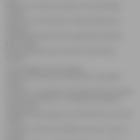
apkaimē,» tā I.Kupča. Viņa skaidro, ka trakumsērgas
vakcīnas
izvietotas arī citviet pilsētā – lidlauka apkaimē, pie
Mežciema,
mežā RAF dzīvojamā masīvā, Langervaldes parkā pie
gāzes stacijas,
Lietuvas šosejā pie upes, slimnīcas «Ģintermuiža»
apkaimē.
I.Kupča atgādina, ka trakumsērgas
vakcīnas visā valstī tiek izvietotas divas reizes gadā –
pavasarī
un rudenī – un tas pilsētas teritorijās tiek darīts manuāli,
savukārt ārpus pilsētas – no lidaparāta. Vakcinācijai
izmanto dzīva
novājināta trakumsērgas vīrusa SAD B 19 celmu saturošu
vakcīnu
«Fuchsoral». Vakcīnas iestrādātas zivju miltu, tauku un
parafīna