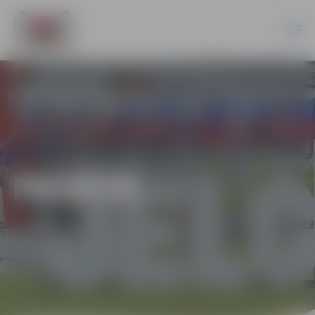
PILSĒTĀ