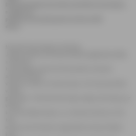
Dienvidzemgales pārvaldes speciāliste Ineta Kupča,
norādot, ka
pilsētas teritorijā kopumā izvietotas 400
devas.
Manuālā trakumsērgas izvietošana
Jelgavas pilsētas teritorijā noslēdzās pagājušajā nedēļā,
un kopumā
trakumsērgas vakcīnas PVD speciālisti izvietojuši
apmēram desmit
vietās, kur mēdz uzturēties lapsas. «Šīs vietas apzinātas
vairāku
gadu laikā – PVD fiksē iedzīvotāju sniegto informāciju par
vietām,
kur viņi redzējuši lapsas, un, izvietojot vakcīnas, arī tās
tiek
ņemtas vērā. Piemēram, šogad šāda teritorija ir Baložu
kapu