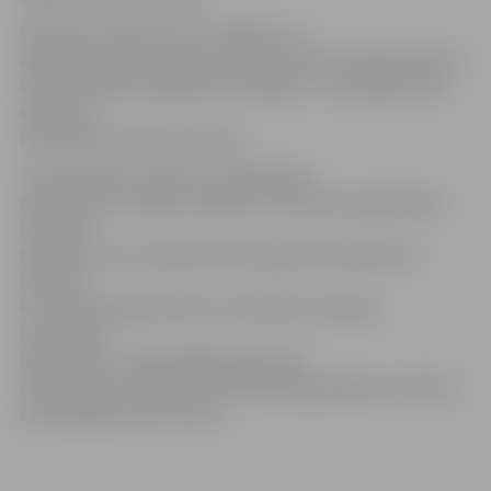
Vakcīna nav bīstama ne cilvēkam, ne
apkārtējai videi, tomēr, ja cilvēks nonācis tiešā saskarē ar
vakcīnu (ēsmas iekšpusē tā ir šķidra) – tā nonākusi acīs
vai brūcē,
PVD iesaka vērsties pie ārsta.
Trakumsērga ir bīstama, neārstējama
dzīvnieku un cilvēku veselību un dzīvību apdraudoša
infekcijas
slimība, kura ir izplatīta visā Latvijas teritorijā. PVD
informē,
ka trakumsērgas vakcīnu izvietošanu no gaisa,
izmantojot
lidaparātus,
uzsāka 2005. gadā. Kopš
vakcinācijas uzsākšanas trakumsērgas gadījumu skaits ir
samazinājies četras reizes.