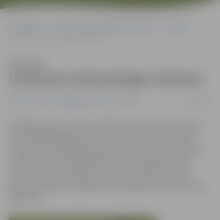
Sākumlapa
Portāla “Jelgavas Vēstnesis” arhīvs
Pilsētā
Izvietotas trakumsērgas vakcīnas
Klausīties
Izvietotas trakumsērgas vakcīnas
21/09/2009
Pilsētā
Portāla “Jelgavas Vēstnesis” arhīvs
«Pēdējos gados ne tikai Latvijā kopumā, bet arī Jelgavā
trakumsērgas gadījumu skaits sarūk, un arī šoruden,
turpinot trakumsērgas apkarošanu, izvietotas vakcīnas
«Fuchsoral»,» stāsta Pārtikas un veterinārā dienesta
(PVD) Dienvidzemgales pārvaldes speciāliste Ineta
Kupča, norādot, ka pilsētas teritorijā kopumā izvietotas
400 devas.