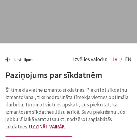
Izvēlies valodu:
LV
EN
Iestatījumi
Paziņojums par sīkdatnēm
Šī tīmekļa vietne izmanto sīkdatnes. Piekrītot sīkdatņu
izmantošanai, tiks nodrošināta tīmekļa vietnes optimāla
darbība. Turpinot vietnes apskati, Jūs piekrītat, ka
izmantosim sīkdatnes Jūsu ierīcē. Savu piekrišanu Jūs
jebkurā laikā varat atsaukt, nodzēšot saglabātās
sīkdatnes.
UZZINĀT VAIRĀK
.