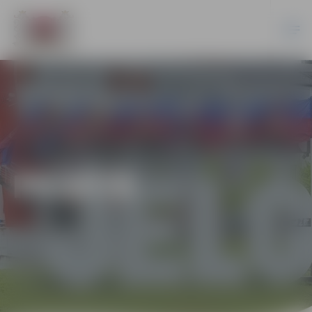
PILSĒTĀ