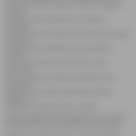
aizsardzības sistēmu Latvijā un Lietuvā, bet kolēģi no
Zviedrijas
stāsta par civilās aizsardzības lomu Haleforsas
pašvaldībā.
Savukārt rīt pieredzē dalīsies Ruelmalmezones un Šauļu
pašvaldības
pārstāvji. «Tad arī pašvaldības civilās aizsardzības
speciālists
Fēlikss Jasens klātesošos iepazīstinās ar civilās
aizsardzības
plāna izstrādes gaitu Jelgavas pašvaldībā, tostarp
bīstamajiem
objektiem mūsu pilsētā, iedzīvotāju apziņošanas
iespējām un
izglītošanu civilajā aizsardzībā,» tā L.Rulle.
Šovakar delegācijai būs iespēja iepazīties arī ar Jelgavas
Neatliekamās medicīniskās palīdzības stacijas darbu.
Jāpiebilst, ka projekts «Latvijas – Lietuvas sadarbība