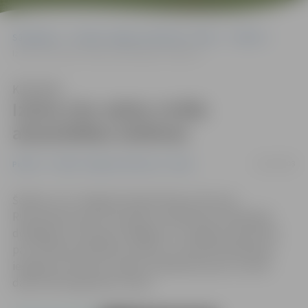
Sākumlapa
Portāla “Jelgavas Vēstnesis” arhīvs
Pilsētā
Izzina citu valstu civilās aizsardzības sistēmas
Klausīties
Izzina citu valstu civilās
aizsardzības sistēmas
25/09/2008
Pilsētā
Portāla “Jelgavas Vēstnesis” arhīvs
Šodien un rīt Jelgavā viesojas Šauļu (Lietuva),
Rulemalmezones (Francija) un Haleforsas (Zviedrija)
delegācija, lai kopā ar kolēģiem no Jelgavas diskutētu
par civilās aizsardzības sistēmu un tās pilnveidošanas
iespējas savā valstī un gūtu priekšstatu par to, kā šis
darbs tiek organizēts citviet.