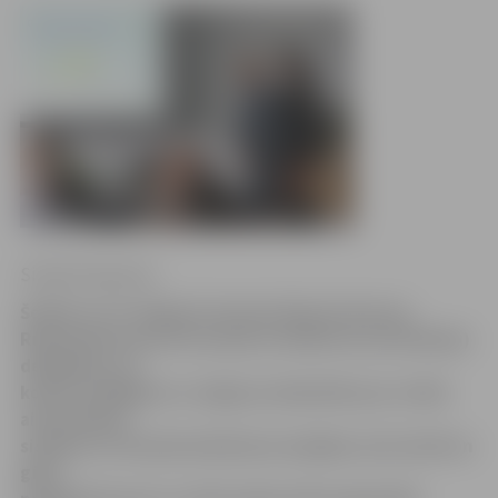
Sintija Čepanone
Šodien un rīt Jelgavā viesojas Šauļu (Lietuva),
Rulemalmezones (Francija) un Haleforsas (Zviedrija)
delegācija, lai
kopā ar kolēģiem no Jelgavas diskutētu par civilās
aizsardzības
sistēmu un tās pilnveidošanas iespējas savā valstī un
gūtu