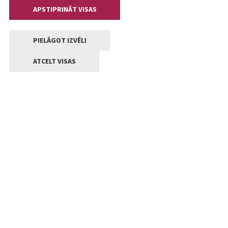
APSTIPRINĀT VISAS
PIELĀGOT IZVĒLI
ATCELT VISAS
Kontakti
Jelgavas valstpilsētas pašvaldība
Lielā iela 11, Jelgava, LV-3001
+371 63005522
pasts@jelgava.lv