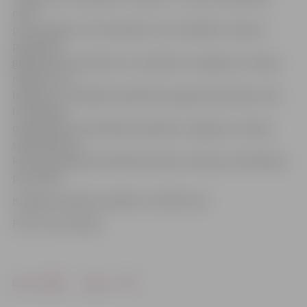
cīņai
pret plūdiem» tiek realizēts, lai izstrādātu vienotas
pārrobežu
glābšanas procedūras un standartus Jelgavas un Šauļu
reģionos. Tā
laikā tiks izstrādāta apmācības programma plūdu seku
likvidācijai,
organizētas teorētiskās apmācības Jelgavas un Šauļu
speciālistiem,
kā arī praktiskās pamācības plūdu situāciju izvērtēšanai
pierobežā.
Kopējais projekta budžets ir 223 872 eiro.
FOTO: Ivars Veiliņš
Drukāt
Dalīties