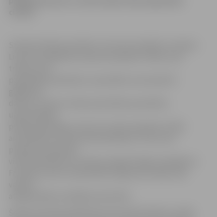
priekšstatu par to, kā šis darbs tiek organizēts
citviet.
Starptautiskais seminārs, kurš norit projekta «Latvijas –
Lietuvas sadarbība cīņai pret plūdiem» laikā, ir jau
trešais, kurā
pašvaldības pārstāvji un speciālisti, kas iesaistīti
glābšanas
darbos, tostarp civilās aizsardzības speciālisti,
ugunsdzēsēji,
policijas pārstāvji, izzina citu valstu pieredzi civilās
aizsardzības sistēmas pilnveidošanā. «Pirms tam
pieredzes apmaiņas
vizītēs pārstāvji no Latvijas viesojās Čehijā, Zviedrijā un
Francijā, izzinot, kā speciālisti šajā jomā strādā citās
valstīs,»
atklāj projekta vadītāja Liene Rulle.
Šodien semināra dalībnieki tiek iepazīstināti ar civilās