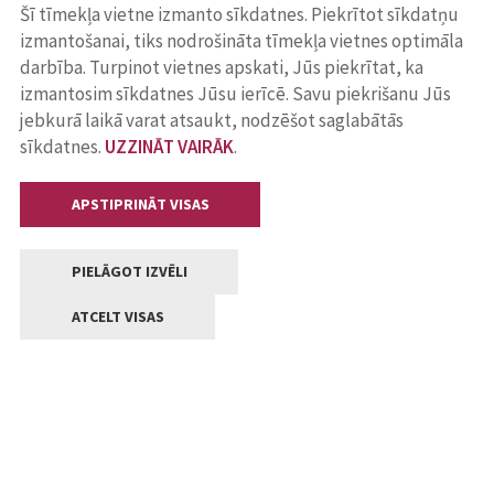
Šī tīmekļa vietne izmanto sīkdatnes. Piekrītot sīkdatņu
izmantošanai, tiks nodrošināta tīmekļa vietnes optimāla
darbība. Turpinot vietnes apskati, Jūs piekrītat, ka
izmantosim sīkdatnes Jūsu ierīcē. Savu piekrišanu Jūs
jebkurā laikā varat atsaukt, nodzēšot saglabātās
sīkdatnes.
UZZINĀT VAIRĀK
.
APSTIPRINĀT VISAS
PIELĀGOT IZVĒLI
ATCELT VISAS