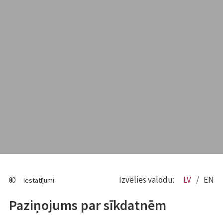
Izvēlies valodu:
LV
EN
Iestatījumi
Paziņojums par sīkdatnēm