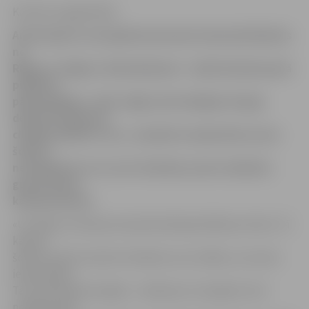
Kristīne Langenfelde
Anita kopā ar savu ģimeni pavisam nesen pārcēlusies
no
Rīgas uz Jelgavu. Nenoliedzami – iedzīvošanās jaunā
pilsētā ir
pārbaudījums. «Nav viegli, kad vienīgais draugs
desmitu tūkstošu
cilvēku pilsētā ir vīrs,» smaidot nosaka Anita, kura
šobrīd,
neraugoties uz to, ka ir luterāne, pirmo atbalstu
guvusi mūsu
katoļu baznīcā.
«Uzzināju, ka katoļu draudzē darbojas Māmiņu klubs. Tā
kā pati
šobrīd audzinu desmit mēnešus vecu dēliņu, tas mani
ieinteresēja.
Tā ir fantastiska iespēja – māmiņas ar mazajiem reizi
nedēļā sanāk