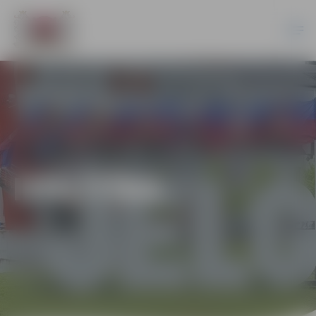
IZGLĪTĪBA