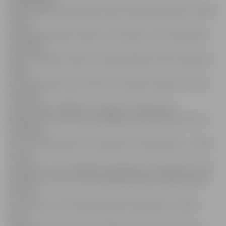
kopā, dalās savā pieredzē, pārrunā aktuālas lietas, kamēr
mazos
pieskata draudzes māsas. Jā, protams, arī mani sākumā
mulsināja –
kā es, luterāne, došos uz katoļu Māmiņu klubu. Bija, bija
tādas
sava veida pretrunas manī, jo es patiesi stingri turos pie
luterāņu
ticības. Bet izrādījās, ka var gan,» nosaka Anita.
Māmiņa saka, ka tas savā veidā ļauj viņai iepazīt līdz šim
nezināmu
vidi. «Es dažas lietas varu pieņemt vai nepieņemt – nekas
netiek
uzspiests, un es nekādā ziņā negrasos mainīt ticību, kļūt
katoliete. Taču te es varu iepazīt katoļus, labāk izprast
līdz šim
man svešo, un tas tikai paplašina redzesloku,» spriež
Anita.