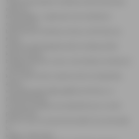
Tomēr būtiski piebilst, ka Māmiņu klubā ticības lietas
nebūt nav
tās būtiskākās – te galvenais ir ļaut māmiņām ar
mazuļiem kaut
brīdi izrauties no ikdienas rutīnas un veltīt laiku sev.
Katoļu
draudzes māsa Deogrācija stāsta, ka ideja par šādu
klubiņu radusies
bīskapam Antonam Justam. «Viņš redzēja, ka māmiņas ar
mazuļiem tā
kā uz noteiktu laiku ir spiestas izkrist no sabiedrības
aprites –
viņu ikdiena paiet mājās, gādājot par bērniņu, un
praktiski daudzām
no viņām nav iespēju iziet sabiedrībā, kaut uz mirkli
padomāt tikai
par sevi, zinot, ka mazulis būs drošībā. Tā nu mēs radām
šo
iespēju,» stāsta māsa.