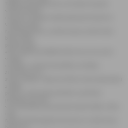
Tagad jau divus gadus katru ceturtdienu (izņemot
vasaras brīvlaiku)
mammas ar mazajiem sanāk kopā katoļu draudzē, lai
vairākas stundas
nesteidzīgi tērzētu, uzzinātu ko jaunu, kamēr mazos
blakus istabā
pieskata māsas.
«Mēs runājam par dažādām lietām, kas nu kuro reizi ir
svarīgas
mammām – par bērna audzināšanu, kulināriju,
attiecībām ar vīru,
svētku svinēšanu. Tāpat par tēmām, kurām nepieciešams
zinātāja
padoms, runāt aicinām speciālistus, piemēram,
psihologus, kas vienu
vai otru problēmu ļauj mammām saskatīt labāk,» stāsta
māsa.
Nepieciešamības gadījumā mammas te uz kādu laiciņu
bērniņu var