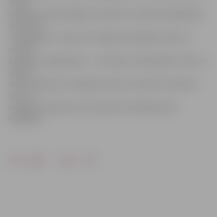
dzīvē
nepalikt vienām mājās, bet aktīvi uzturēties sabiedrībā.
Šeit vārds
«integrācija» ir vietā, arī runājot par dažādu ticību un
sociālo
piederību sakļaušanos – uz klubiņu nāk dažādu ticību un
sociālo
slāņu māmiņas ar mazajiem. Katra no viņām te atrod ko
savu un
vienlaikus iepazīst citus, kļūstot atvērtākas pret
dažādību.
Drukāt
Dalīties