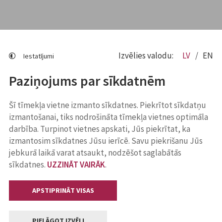
Izvēlies valodu:
LV
EN
Iestatījumi
Paziņojums par sīkdatnēm
Šī tīmekļa vietne izmanto sīkdatnes. Piekrītot sīkdatņu
izmantošanai, tiks nodrošināta tīmekļa vietnes optimāla
darbība. Turpinot vietnes apskati, Jūs piekrītat, ka
izmantosim sīkdatnes Jūsu ierīcē. Savu piekrišanu Jūs
jebkurā laikā varat atsaukt, nodzēšot saglabātās
sīkdatnes.
UZZINĀT VAIRĀK
.
APSTIPRINĀT VISAS
PIELĀGOT IZVĒLI