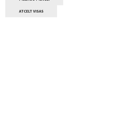
ATCELT VISAS
Kontakti
Jelgavas valstpilsētas pašvaldība
Lielā iela 11, Jelgava, LV-3001
+371 63005522
pasts@jelgava.lv
Klientu apkalpošana