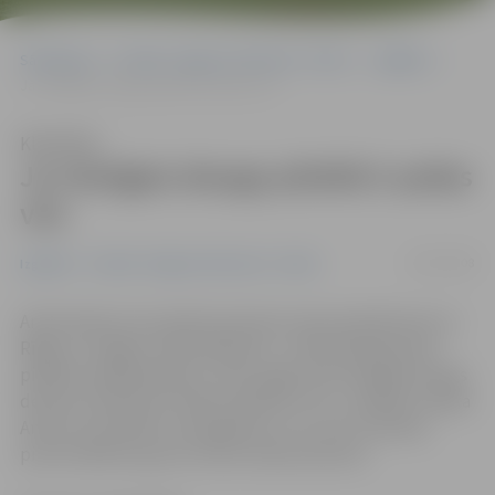
Sākumlapa
Portāla “Jelgavas Vēstnesis” arhīvs
Izglītība
Ja vienīgais draugs pilsētā ir pašas vīrs
Klausīties
Ja vienīgais draugs pilsētā ir pašas
vīrs
24/07/2008
Izglītība
Portāla “Jelgavas Vēstnesis” arhīvs
Anita kopā ar savu ģimeni pavisam nesen pārcēlusies no
Rīgas uz Jelgavu. Nenoliedzami – iedzīvošanās jaunā
pilsētā ir pārbaudījums. «Nav viegli, kad vienīgais draugs
desmitu tūkstošu cilvēku pilsētā ir vīrs,» smaidot nosaka
Anita, kura šobrīd, neraugoties uz to, ka ir luterāne,
pirmo atbalstu guvusi mūsu katoļu baznīcā.