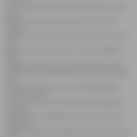
atstāt, lai pašas nokārtotu neatliekamus darbus. «Ir jau
grūti ar
bērniņu uz rokām visas lietas nokārtot, tad nu mēs
dodam to
iespēju, ka mazulis uz kādu brītiņu var palikt pie mums.
Taču,
jāpiebilst, tas nav mūsu mērķis – mums vissvarīgākā ir
bērna
labsajūta. Ja mazais, sajutis mammas aiziešanu, kļūst
neapmierināts, tad mēs labāk no tā izvairāmies,» piebilst
māsa.
Uz Māmiņu klubu kā nu kuro reizi ierodas ap desmit
mammām un ap 20
mazo vecumā no diviem mēnešiem līdz skolas gadiem.
Un arī šajā
gadījumā vārdu «integrācija» varam lietot ne tikai tajā
aspektā, ka
jaunajām māmiņām tā ir iespēja pēc noteikta posma savā