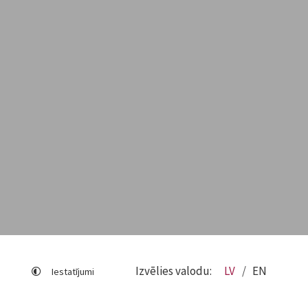
Izvēlies valodu:
LV
EN
Iestatījumi