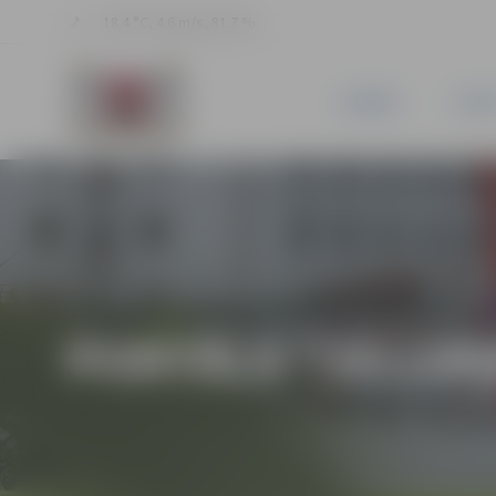
18.4 °C, 4.6 m/s, 81.7 %
JAUNUMI
PILSĒ
PORTĀLA “JELGAV