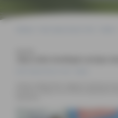
Sākumlapa
Portāla “Jelgavas Vēstnesis” arhīvs
Volejbols
Klausīties
Jāņa Leiša trenētajai Latvijas izla
Portāla “Jelgavas Vēstnesis” arhīvs
Volejbols
Sieviešu volejbola kluba «Jelgava/LU» galvenais treneris
jau devies uz Itāliju, kur no 23. līdz 25. septembrim no
sabraukums.