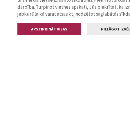
Šī tīmekļa vietne izmanto sīkdatnes. Piekrītot sīkdat
darbība. Turpinot vietnes apskati, Jūs piekrītat, ka i
jebkurā laikā varat atsaukt, nodzēšot saglabātās sīkd
APSTIPRINĀT VISAS
PIELĀGOT IZVĒL
Kontakti
Jelgavas valstp
Lielā iela 11
+371 630055
pasts@jelga