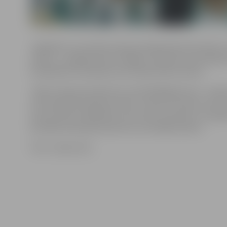
Jāpiebilst, ka Latvijas izlase pirmajā sabraukumā pie
netika – zaudējums pret Itālijas, Ukrainas un Austrijas
Šonedēļ šīs komandas savā starpā tiksies vēlreiz.
«Pāris meitenes šobrīd nav savā labākajā formā – saslim
arī komandas kapteine Inese Jursone. Protams, ka ta
pret Austriju nepalielina, taču mēs cīnīsimies, cik spē
portālam www.sportacentrs.com atklāj treneris.
Foto: www.cev.lu