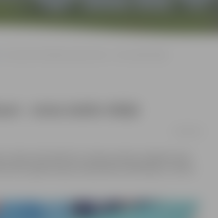
Jāņa Leiša trenētajai Latvijas izlasei – otrais dublis Itālijā
sei – otrais dublis Itālijā
22/09/2016
 Jānis Leitis šobrīd ar Latvijas sieviešu volejbola izlasi
tiks 2017. gada Eiropas čempionāta kvalifikācijas 2. kārtas