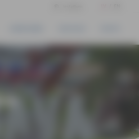
LV
EN
Iestatījumi
UZŅĒMĒJDARBĪBA
PAKALPOJUMI
KONTAKTI
ĪVS