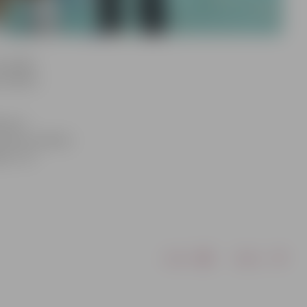
 uzvarām
 izlasēm.
usi ir
s mūsu izredzes
sim,» tā
Drukāt
Dalīties