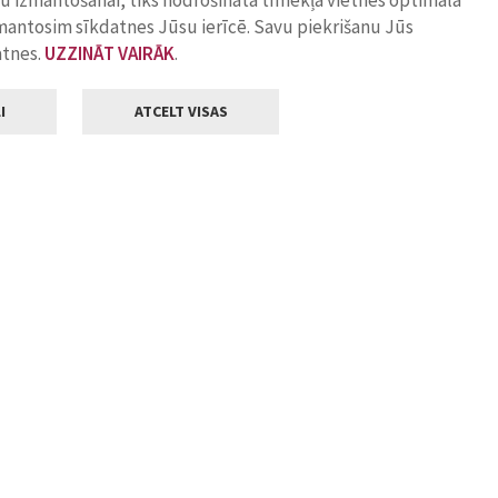
ņu izmantošanai, tiks nodrošināta tīmekļa vietnes optimāla
zmantosim sīkdatnes Jūsu ierīcē. Savu piekrišanu Jūs
atnes.
UZZINĀT VAIRĀK
.
I
ATCELT VISAS
Klientu apkalpošana
ilsētas pašvaldība
Darba laiks
, Jelgava, LV-3001
Pirmdienās
8.00 - 18.00
Otrdienās
8.00 - 17.00
22
Trešdienās
8.00 - 17.00
va.lv
Ceturtdienās
8.00 - 17.00
Piektdienās
8.00 - 14.30