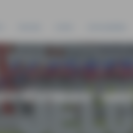
TA
PAŠVALDĪBA
IESTĀDES
KAPITĀLSABIEDRĪBAS
AS VĒSTNESIS” ARH