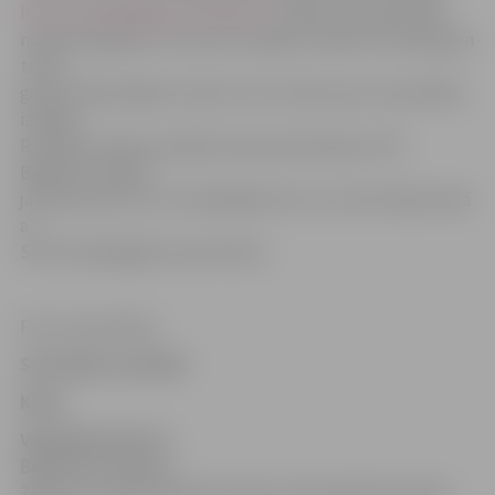
http://www.jelgavasvestnesis.lv/
stāsta, ka sacensības
notika Daugavā, kur sportisti spēja uzkarsēt emocijas gan
trasē,
gan arī līdzjutējiem krastā. Lielu interesi par sacensībām
izrādīja
Runabout klases iesācēji. Daudzsološi bija arī Ski
Beginners klases
jaunie sportisti, kuri nebaidījās iziet uz starta līnijas kopā
ar
Ski GP spēcīgajiem sportistiem.
Foto: Liene Allere
Sacensību rezultāti
Klase
Vieta
Sportists
Ski
Beginners
1.
Kaspars
Žūriņš (Latvija)
2.
Anatolijs Voisčers (Krievija)
3.
Kristofers