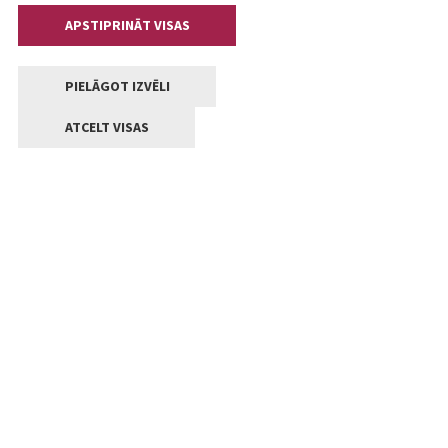
APSTIPRINĀT VISAS
PIELĀGOT IZVĒLI
ATCELT VISAS
Kontakti
Jelgavas valstpilsētas pašvaldība
Lielā iela 11, Jelgava, LV-3001
+371 63005522