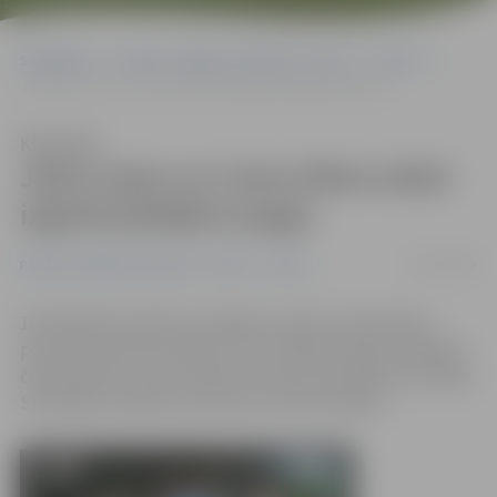
Sākumlapa
Portāla “Jelgavas Vēstnesis” arhīvs
Sports
Jānis Uzars un Liene Allere atkal izgriež pārējiem pogas
Klausīties
Jānis Uzars un Liene Allere atkal
izgriež pārējiem pogas
20/07/2009
Portāla “Jelgavas Vēstnesis” arhīvs
Sports
18. jūlijā Aizkrauklē norisinājās Latvijas čempionāta 2.
posms ūdensmotocikliem, kas vienlaikus bija arī Baltijas
čempionāta 3. posms. Mūsus sportisti vislabāk nostartēja
Ski Ladies Limited, Ski Stock un Ski GP klasēs.