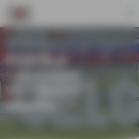
PORTĀLA
“JELGAVAS
VĒSTNESIS”
ARHĪVS