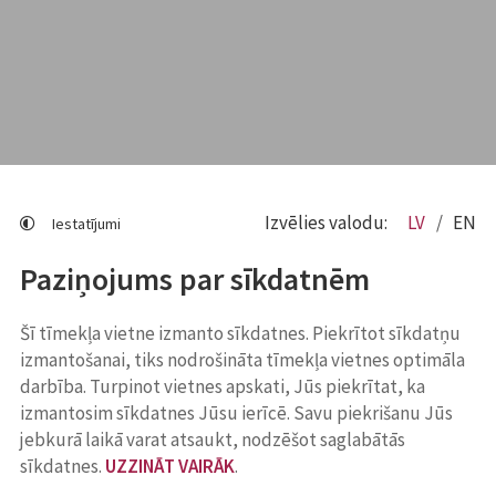
Izvēlies valodu:
LV
EN
Iestatījumi
Paziņojums par sīkdatnēm
Šī tīmekļa vietne izmanto sīkdatnes. Piekrītot sīkdatņu
izmantošanai, tiks nodrošināta tīmekļa vietnes optimāla
darbība. Turpinot vietnes apskati, Jūs piekrītat, ka
izmantosim sīkdatnes Jūsu ierīcē. Savu piekrišanu Jūs
jebkurā laikā varat atsaukt, nodzēšot saglabātās
sīkdatnes.
UZZINĀT VAIRĀK
.