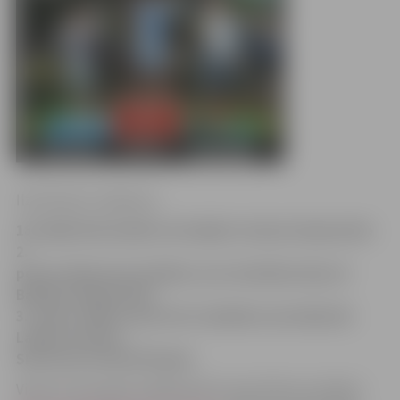
Ilze Knusle-Jankevica
18. jūlijā Aizkrauklē norisinājās Latvijas čempionāta
2.
posms ūdensmotocikliem, kas vienlaikus bija arī
Baltijas čempionāta
3. posms. Mūsus sportisti vislabāk nostartēja Ski
Ladies Limited,
Ski Stock un Ski GP klasēs.
Viena no sacensību dalībniecēm Liene Allere portālam