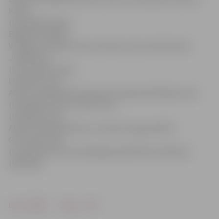
Karols
(Latvija)
Runabout
Beginners
1.
Māris
Vanags (Latvija)
2.
Tomas Gurkšnis (Lietuva)
3.
Dmitrijs
Jemeļanovs
(Lietuva)
Ski Ladies
Limited
1.
Liene
Allere (Latvija)
2.
Elina Kaarneem (Igaunija)
3.
Elga Uzare
(Latvija)
Ski Stock
1.
Jānis Uzars
(Latvija)
2.
Liene
Allere (Latvija)
3.
Markus Lutsokert (Igaunija)
Ski
GP
1.
Jānis Uzars
(Latvija)
2.
Karl-Krist Kingi (Igaunija)
3.
Martin Kaldoya
(Igaunija)
Drukāt
Dalīties