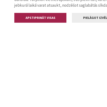
jebkurā laikā varat atsaukt, nodzēšot saglabātās sīkd
APSTIPRINĀT VISAS
PIELĀGOT IZVĒL
Kontakti
Jelgavas valstp
Lielā iela 11
+371 630055
pasts@jelga