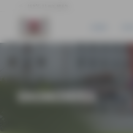
16.9 °C, 3.1 m/s, 68.6 %
JAUNUMI
PILSĒ
EKONOMIKA