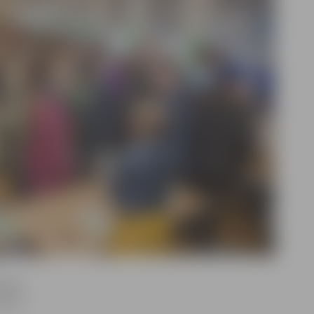
tājs –
šanas