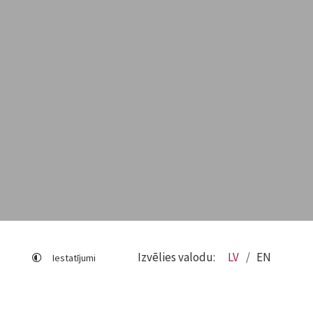
Izvēlies valodu:
LV
EN
Iestatījumi