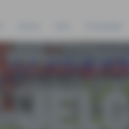
TA
PAŠVALDĪBA
IESTĀDES
KAPITĀLSABIEDRĪBAS