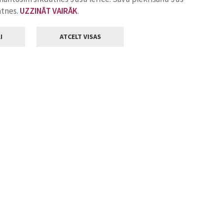
atnes.
UZZINĀT VAIRĀK
.
I
ATCELT VISAS
Klientu apkalpošana
ilsētas pašvaldība
Darba laiks
, Jelgava, LV-3001
Pirmdienās
8.00 - 18.00
Otrdienās
8.00 - 17.00
22
Trešdienās
8.00 - 17.00
va.lv
Ceturtdienās
8.00 - 17.00
Piektdienās
8.00 - 14.30