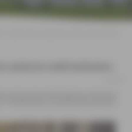
Jaunākās vakances: kokapstrādes uzņēmums meklē darbiniekus
es uzņēmums meklē darbiniekus
26/10/2016
anču apkopojumā visvairāk sludinājumus ievietojis koka
 – SIA «Nordic homes», kas meklē vairākus speciālistus.