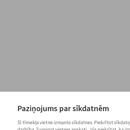
Paziņojums par sīkdatnēm
Šī tīmekļa vietne izmanto sīkdatnes. Piekrītot sīkdat
darbība. Turpinot vietnes apskati, Jūs piekrītat, ka i