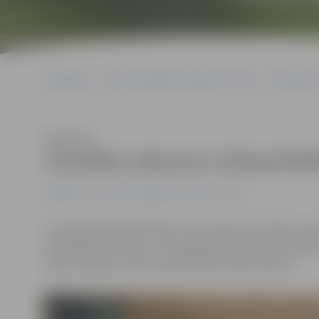
Sākumlapa
Portāla “Jelgavas Vēstnesis” arhīvs
Ekonomika
Klausīties
Jaunākās vakances: kokapstrād
Ekonomika
Portāla “Jelgavas Vēstnesis” arhīvs
Jaunākajā Nodarbinātības valsts aģentūras (NVA) vak
karkasa konstrukciju – koka paneļu un moduļu ražotājs
Tāpat Jelgavas novada pašvaldība meklē arhivāru.