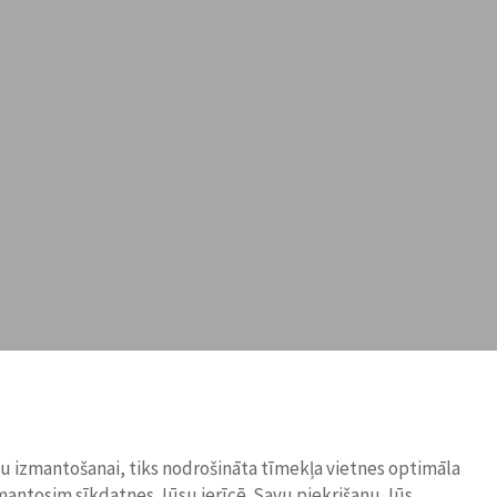
ņu izmantošanai, tiks nodrošināta tīmekļa vietnes optimāla
zmantosim sīkdatnes Jūsu ierīcē. Savu piekrišanu Jūs