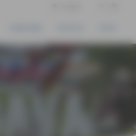
LV
EN
Iestatījumi
UZŅĒMĒJDARBĪBA
PAKALPOJUMI
KONTAKTI