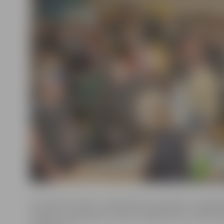
SIA «Nordic homes» meklē šādus speciālistus: projektē
tehniķis, santehniķis, jumiķis, būvgaldnieks, projektē