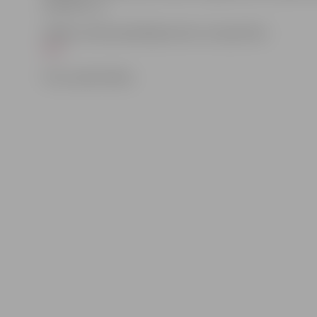
inženieris u.c.
Sīkāk ar darba piedāvājumiem var iepazīties:
ŠEIT
Foto: publicitātes