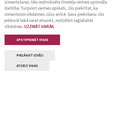
izmantošanai, tiks nodrošināta tīmekļa vietnes optimāla
darbība. Turpinot vietnes apskati, Jūs piekrītat, ka
izmantosim sīkdatnes Jūsu ierīcē. Savu piekrišanu Jūs
jebkurā laikā varat atsaukt, nodzēšot saglabātās
sīkdatnes.
UZZINĀT VAIRĀK
.
APSTIPRINĀT VISAS
PIELĀGOT IZVĒLI
ATCELT VISAS