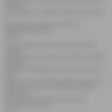
metālmateriālu metinātājam. Ražotne atrodas Aviācijas
ielā 18 A, un
solītais atalgojums ir 1000 eiro. Tāpat brīvas darba vietas
ir
metāla apstrādes iekārtas operatoriem un
palīgstrādniekiem pilsētas
ražotnēs.
Tāpat aktualitāti nezaudē arī vakances būvniecībā –
uzņēmēji
meklē dažāda profila speciālistus. Šobrīd darbu piedāvā
krāsotājam,
apmetējam, betonētājam, namdarim, inženiertehnisko
būvju
brigadierim, traktortehnikas vadītājam, būvelektriķim,
autoelektriķim, kravas automobiļa un ekskavatora
vadītājam, ēku
konstrukciju būvinženierim, būvkonstrukciju
montētājam un daudziem
citiem.