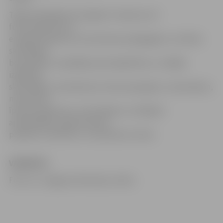
Tāpat piedāvājumā Jelgavā ir vakances arī
fizioterapeitam un
energoterapeitam, pirmsskolas pedagogiem, mūzikas
skolotājam
bērnudārzā, vispārējās pamatizglītības un vidējās
izglītības
skolotājiem, ieslodzījuma vietas apsargiem, miesniekam,
nekustamā
īpašuma aģentam, intervētajam, sociālajam
aprūpētājam, grāmatvedim,
pavāram, viesmīlim, un daudziem citiem.
VAKANCES
Foto: no «Jelgavas Vēstneša» arhīva