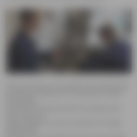
Pilsētā ir pieprasījums pēc dažāda veida metālapstrādes
speciālistiem. Piemēram, SIA «Universāls LTD» meklē
lokmetinātāju
metināšanā ar mehanizēto iekārtu inertās gāzes vidē
(MIG). Uzņēmums
piedāvā atalgojumu 5,6 eiro stundā. Bet SIA «TS Rīga»
piedāvā darbu