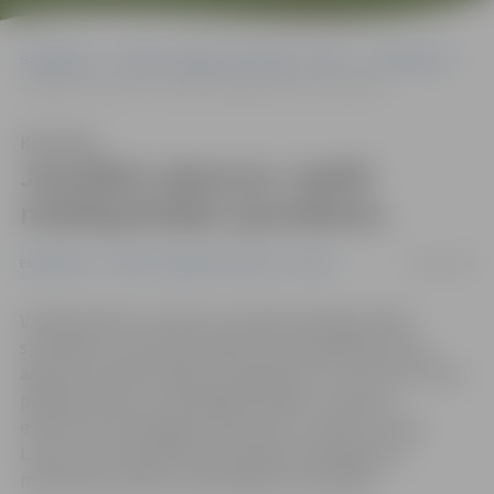
Sākumlapa
Portāla “Jelgavas Vēstnesis” arhīvs
Ekonomika
Jaunākās vakances: meklē metālapstrādes speciālistus
Klausīties
Jaunākās vakances: meklē
metālapstrādes speciālistus
26/09/2018
Ekonomika
Portāla “Jelgavas Vēstnesis” arhīvs
Vairāki pilsētas uzņēmumi meklē metālapstrādes
speciālistus, liecina jaunākais Nodarbinātības valsts
aģentūras (NVA) vakanču apkopojums. SIA «Dinar Filton»
piedāvā vakanci metinātājam darbā ar volframa
elektrodu inertās gāzes vidē (TIG), savukārt «Dinex
Latvia» aicina darbā lokmetinātāju metināšanai ar
mehanizētu iekārtu aktīvās gāzes vidē (MAG).