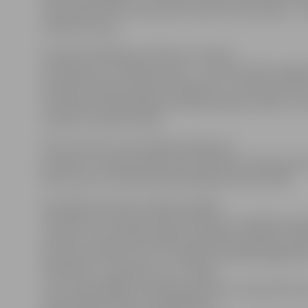
tika ievēlēts Vilis Ļevčenoks, bet par viņa vietnieku –
Andrejs Garančs.
Savukārt Izglītības, kultūras un sporta
komitejā, kur strādā deputāti – Ludmila Gineite, Aigar
Andrejs Eihvalds, Mintauts Buškevics un Andrejs Garan
komitejas priekšsēdētāju ievēlēja Andreju Garanču, be
vietnieci Ludmilu Gineiti.
Pēc tam katra no komitejām kā galveno
jautājumu izskatīja sagatavotos pilsētas budžeta groz
lemtu par to virzīšanu apstiprināšanai domes sēdē.
Pašvaldības finanšu nodaļas vadītāja
Vera Brauna komitejas iepazīstināja ar izstrādāto bud
projektu, kas paredz kopējo pašvaldības šā gada bud
par aptuveni 6%. Līdz ar to Jelgavas budžets šogad b
130
120 latu
. Jāpiebilst, ka 21. maijā,
veicot iepriekšējos budžeta grozījumus, deputāti do
apstiprināja budžetu 42 208
492 latu