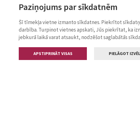
Paziņojums par sīkdatnēm
Šī tīmekļa vietne izmanto sīkdatnes. Piekrītot sīkdat
darbība. Turpinot vietnes apskati, Jūs piekrītat, ka i
jebkurā laikā varat atsaukt, nodzēšot saglabātās sīkd
APSTIPRINĀT VISAS
PIELĀGOT IZVĒL
Kontakti
Jelgavas valstp
Lielā iela 11
+371 630055
pasts@jelga