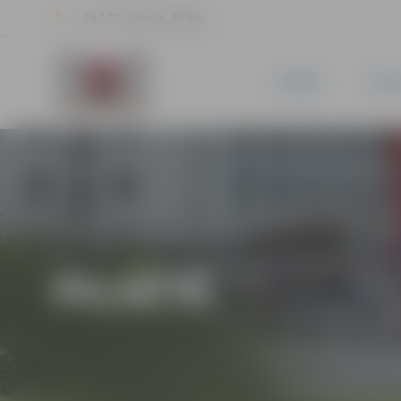
24.7 °C, 2.9 m/s, 44.9 %
JAUNUMI
PILSĒ
PILSĒTĀ