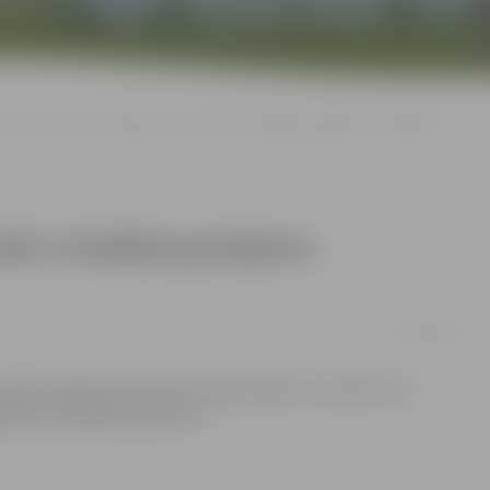
Jaunās domes komitejas darbu sāk ar budžeta grozījumu izskatīšanu
āk ar budžeta grozījumu
21/07/2009
m sākās Jelgavas domes komiteju sēdes. Taču pēc tam
atavotie budžeta grozījumi.