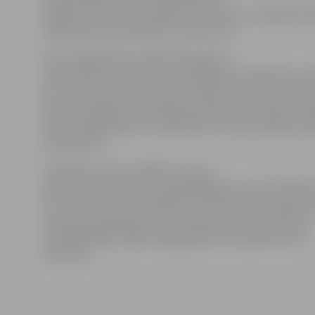
apmērā. Līdz ar samazinājumu ieņēmumu sadaļās pašv
rūpīgi nācies ekonomēt arī izdevumus.
Vēl rīt sagatavotie budžeta grozījumi
tiks skatīti Sociālo lietu un veselības aizsardzības kom
bet ceturtdien arī Finanšu komitejā. Savukārt, ja visa
lems par sagatavoto budžeta grozījumu virzīšanu izsk
tad jau nākamajā ceturtdienā par to domes sēdē būs j
deputātiem.
Jāpiebilst, ka rīt, sanākot uz savu
pirmo komitejas sēdi, priekšsēdētājs un viņa vietnieks
arī Sociālo lietu un veselības aizsardzības komitejā. S
Finanšu komitejā jau likums nosaka, ka to vada domes
priekšsēdētājs, tāpēc šajā gadījumā būs jāievēl tikai
vietnieks.