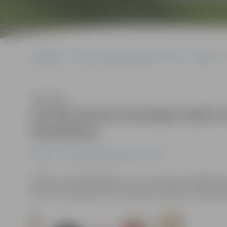
Sākumlapa
Portāla “Jelgavas Vēstnesis” arhīvs
Pilsētā
Klausīties
Jaunās domes komitejas darbu s
izskatīšanu
Pilsētā
Portāla “Jelgavas Vēstnesis” arhīvs
Šodien ar priekšsēdētāju un viņu vietnieku vēlēšanā
katrā no tām galvenais izskatāmais jautājums bija sag