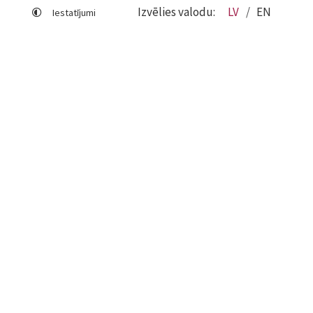
Izvēlies valodu:
LV
EN
Iestatījumi
Lapas karte
Viegli lasīt
Sociālo mediju lietošana
Sīkdatņu izmantošana