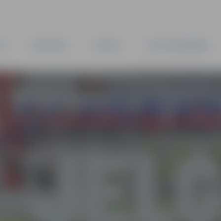
TA
PAŠVALDĪBA
IESTĀDES
KAPITĀLSABIEDRĪBAS