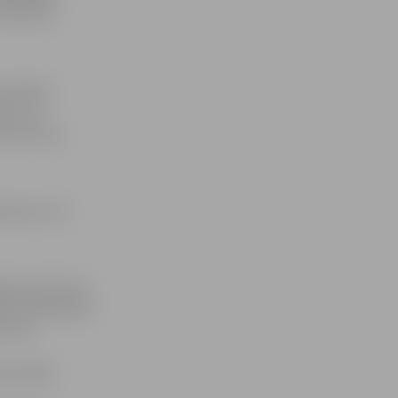
 deputāts
s Rublis,
čs, par
t par viņa
ījumus, lai
žeta grozījumu
žetu samazināt
ūtu 42
mes sēdē