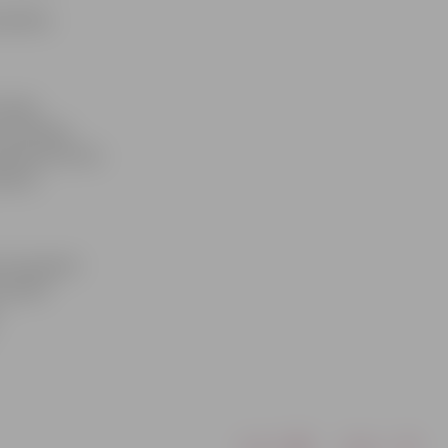
aldībai
itejā,
s komitejas
atīšanai domē,
ālemj
 būs jāievēl
avukārt