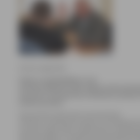
Kristīne Langenfelde
Šodien ar priekšsēdētāju un viņu
vietnieku vēlēšanām sākās Jelgavas domes komite
tam katrā no tām galvenais izskatāmais jautājums
budžeta grozījumi.
Kā pirmā darbu šodien sāka Tautsaimniecības
attīstības un pilsētvides komiteja, kurā strādā deputāti
Ļevčenoks, Aigars Rublis, Andrejs Garančs, Sergejs Ņev
Valentīns Grigorjevs. Pirmajā komitejas sēdē par prie