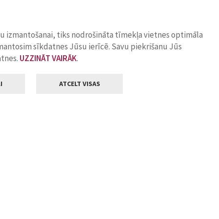
ņu izmantošanai, tiks nodrošināta tīmekļa vietnes optimāla
zmantosim sīkdatnes Jūsu ierīcē. Savu piekrišanu Jūs
atnes.
UZZINĀT VAIRĀK
.
I
ATCELT VISAS
Klientu apkalpošana
ilsētas pašvaldība
Darba laiks
, Jelgava, LV-3001
Pirmdienās
8.00 - 18.00
Otrdienās
8.00 - 17.00
22
Trešdienās
8.00 - 17.00
va.lv