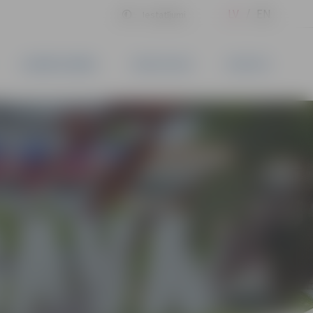
LV
EN
Iestatījumi
UZŅĒMĒJDARBĪBA
PAKALPOJUMI
KONTAKTI