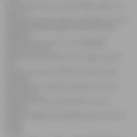
turnīra organizāciju, kas krietni pārspējusi gaidīto. Tas
tāpēc, ka
nesen pabūts jauniešu futbola turnīrā Viļņā, kur turnīra
organizācija salīdzinoši bija ļoti vāja. Šauļu Futbola
akadēmijas
audzēkņi Lietuvā ir viena no trim spēcīgākajām
komandām, kas tikai
norāda uz sacensību augsto līmeni Jelgavā. Savukārt
citas
lietuviešu komandas no Kēdaiņiem treneris Andrjus
Urbšis bija
pārliecināts, ka uz „Igates ziemas kausu” brauks arī
nākamgad, bet
par pozitīvo pieredzi turnīrā pastāstīs arī citiem
lietuviešu
klubiem, tādējādi ar laiku dalībnieku skaits turnīrā var
kļūt vēl
kuplāks.