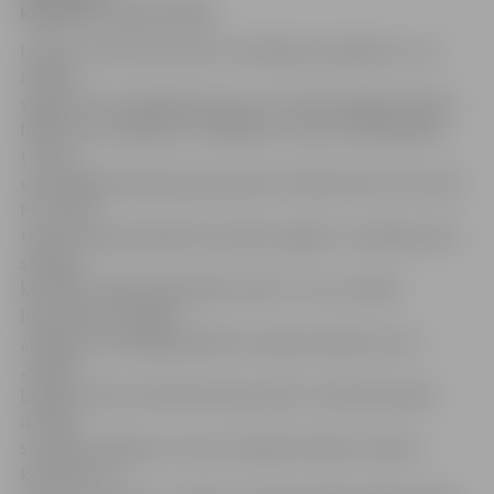
kapteinis Toms Strods.
Lai gan izcīnītā otrā vieta ir ievērojams panākums, tas
nenāca
viegli. Pēc aizvadītajiem grupu turnīriem jelgavniekiem
finālturnīrs iesākās ar zaudējumu 0:3 pret nākamajiem
turnīra
uzvarētājiem Bauskas jaunatnes futbola klubu, kas, pēc
FK „Viola”
trenera Daiņa Kazakeviča teiktā, šogad ir izveidojusi ļoti
spēcīgu
komandu. Nākamajā spēlē „Viola” ar 4:1 uzvarēja
lietuviešu komandu
„Banga”, bet pēdējā spēlē noturēja neizšķirtu pret
„Olaini”.
Labākas vārtu attiecības dēļ „Violas” pirmā komanda
izcīnīja
sudraba medaļas, aiz sevis atstājot Olaines futbola
komandu un