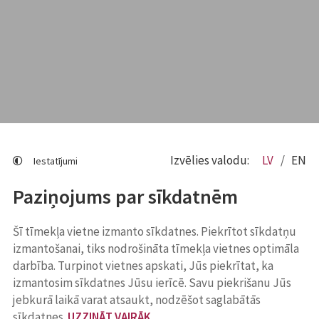
Izvēlies valodu:
LV
EN
Iestatījumi
Paziņojums par sīkdatnēm
Šī tīmekļa vietne izmanto sīkdatnes. Piekrītot sīkdatņu
izmantošanai, tiks nodrošināta tīmekļa vietnes optimāla
darbība. Turpinot vietnes apskati, Jūs piekrītat, ka
izmantosim sīkdatnes Jūsu ierīcē. Savu piekrišanu Jūs
jebkurā laikā varat atsaukt, nodzēšot saglabātās
sīkdatnes.
UZZINĀT VAIRĀK
.