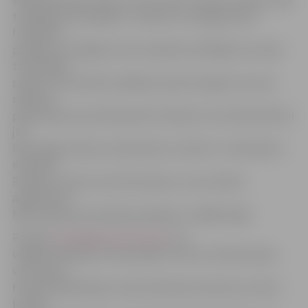
vairāk nekā 15(!) vārtus, kas ir teju trīs reizes vairāk, nekā
tuvākajiem sekotājiem. Jautāts, kur slēpjas jaunā
futbolista
panākumu atslēga, Krists smejoties atbildēja, ka viņam
tā vienkārši
sanācis. Viņš futbolu spēlē jau kopš trīs gadu vecuma,
nākotnē
plāno kļūst par profesionālu futbolistu, bet šobrīd aktīvi
jūt
līdzi angļu klubam „Manchester United” un tās līderim
Krištianu
Ronaldu. Viņam turnīrs ļoti paticis, vien mazliet
apgrūtinoši
bijusi ikdienas braukšana atpakaļ uz mājām Ogrē.
Portāls
www.jelgavasvestnesis.lv
arī
vēlējās noskaidrot, kā aizvadīto turnīru vērtē ārzemju
viesi. Šauļu
Futbola akadēmijas treneris Renatas Vestartas uzteica
lielisko