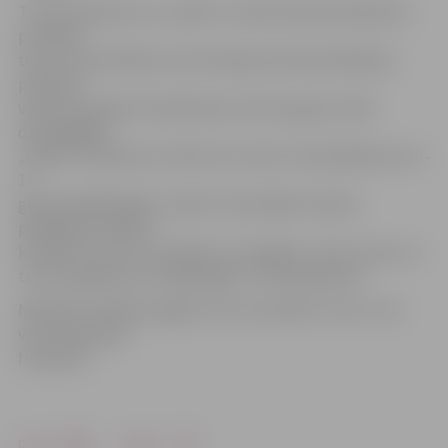
Turnīra direktors un „Violas” treneris Dainis Kazakevičs
portālam
teica, ka aizvadītais turnīrs kalpos kā nenovērtējama
pieredze
visiem jaunajiem futbolistiem, kā arī augstu vērtē
deviņgadīgo
„Violas” futbolistu izcīnīto otro vietu. Viņš piebilda, ka U-
11
grupā spēlējošajām „Violas” komandām mazliet
pieklibojusi spēles
kvalitāte, taču visi cīnījušies, cik spējuši. „Visus viesus uz
turnīru gaidīsim arī nākamgad!”, tā D.Kazakevičs.
Nākamās nedēļas nogalē turnīru aizvadīs U-8 un U-10
vecuma grupas
futbolisti.
Drukāt
Dalīties