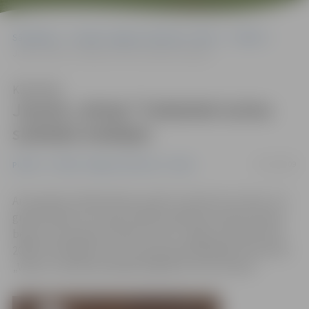
Sākumlapa
Portāla “Jelgavas Vēstnesis” arhīvs
Pilsētā
Jaunie „Violas” futbolisti izcīna sudraba medaļas
Klausīties
Jaunie „Violas” futbolisti izcīna
sudraba medaļas
25/01/2009
Pilsētā
Portāla “Jelgavas Vēstnesis” arhīvs
Ar jauniešu futbola kluba „Viola” izcīnīto otro vietu U-9
grupā šodien LLU sporta zālē noslēdzās starptautiskais
bērnu un jauniešu futbola turnīrs „Igates ziemas kauss
2009”. Par labāko šīs vecuma grupas spēlētāju tika atzīts
„Violas” pirmās komandas kapteinis Toms Strods.