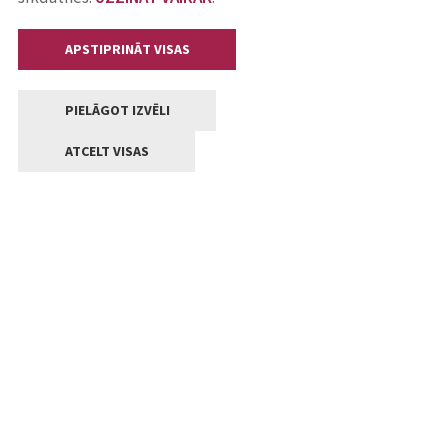
APSTIPRINĀT VISAS
PIELĀGOT IZVĒLI
ATCELT VISAS
Kontakti
Jelgavas valstpilsētas pašvaldība
Lielā iela 11, Jelgava, LV-3001
+371 63005522