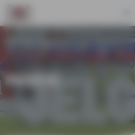
PILSĒTĀ