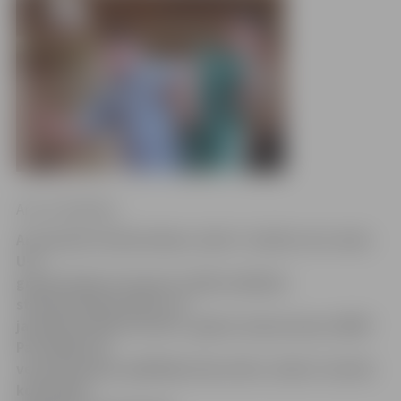
Arturs Neikšāns
Ar jauniešu futbola kluba „Viola” izcīnīto otro vietu
U-9
grupā šodien LLU sporta zālē noslēdzās
starptautiskais bērnu un
jauniešu futbola turnīrs „Igates ziemas kauss 2009”.
Par labāko šīs
vecuma grupas spēlētāju tika atzīts „Violas” pirmās
komandas