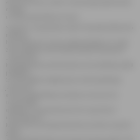
viesus no Lietuvas. „Violas” otrai komandai spēle tik labi
nevedās
un nācās samierināties ar 8. vietu.
Savukārt U-11 grupā abas „Violas” komandas finālturnīrā
neiekļuva,
bet cīnoties par 5.-8. vietu, palika attiecīgi 6. un 7. vietā.
Zelta medaļas turnīrā izcīnīja rīdzinieku komanda SK
„Super Nova”,
kam jelgavnieku pirmā komanda turnīra atklāšanas spēlē
piekāpās ar
1:5. Otrie labākie izrādījās Šauļu Futbola akadēmijas
jaunieši, kas
aiz sevis atstāja Kēdaiņu komandu no Lietuvas. Par
turnīra labāko
spēlētāju U-11 grupā tika atzīts SK „Super Nova”
uzbrucējs Krists
Kalniņš. Viņš turnīrā bija fantastiski rezultatīvs, kopumā
gūstot