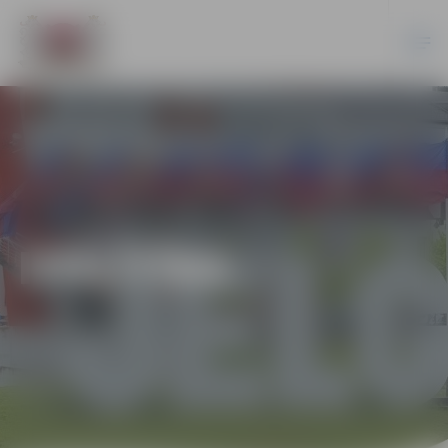
IZGLĪTĪBA