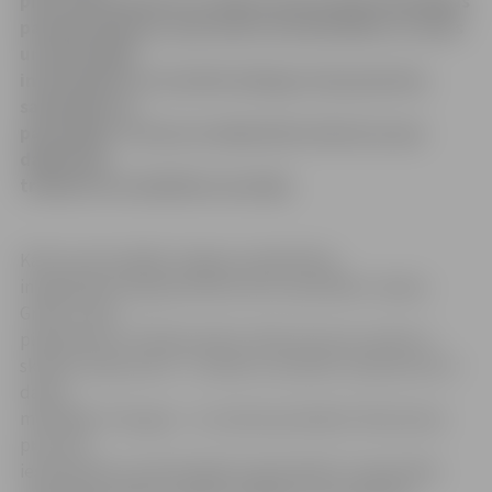
pilsoniskās apziņas un aktīvas pilsoniskās līdzdalības
paaugstināšanos, pārvarētu atsvešinātību no valsts
un pašvaldību
institūcijām un uzturētu dialogu starp jaunatni,
sabiedrību un
pašvaldību. Forums izraisīja lielu interesi un par
dalībnieku
trūkumu tas sūdzēties nevarēja.
Kā forumā norādīja Jelgavas sabiedrības
integrācijas biroja jaunatnes lietu speciāliste Jeļena
Grīsle, mūsu
pilsētā dzīvo 13 261 jaunietis. 39 procenti no viņiem ir
skolēni, 59 procenti – studenti, savukārt 12,8 procenti ir
darba
meklētāji. Tiesa gan – no visiem jauniešiem tikai astoņi
procenti
iesaistījušies nevalstiskajās organizācijās. Tas gan ļāvis