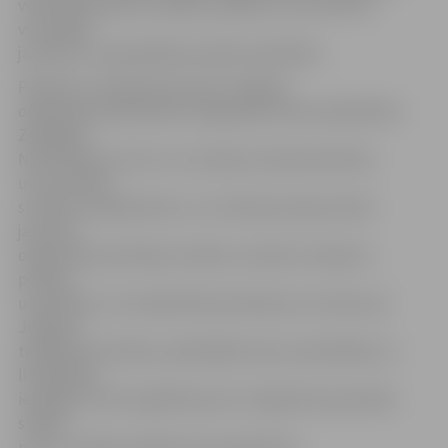
veiksmīgi realizēt vairākus projektus, kas līdz šim
veicinājuši
jauniešu un pašvaldības iestāžu sadarbību.
Pasākumu «Kā jūtas jaunietis Jelgavā»
organizēja Sabiedrības integrācijas birojs sadarbībā ar
Zemgales
NVO atbalsta centru un Latvijas Lauksaimniecības
universitātes
studentu pašpārvaldi, un uz diskusiju bija aicināti
jauniešu
organizāciju pārstāvji, skolēni, studenti, eksperti,
politiķi,
uzņēmēji un citi sabiedrības pārstāvji, lai runātu par
Jelgavas
telpiskās attīstības, apkārtējās vides, pārvaldības un
līdzdalības
iespējām, kā arī izglītības jomu. Kopīgi tika apzinātas
stiprās
puses, veidotas nākotnes perspektīvas.