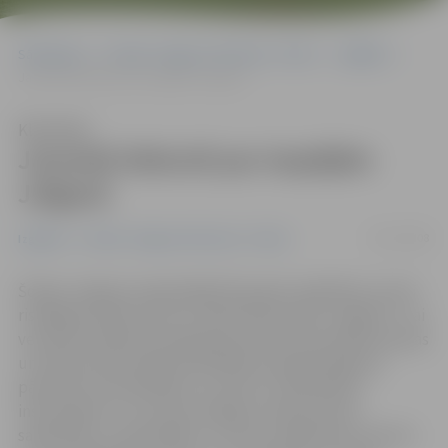
Sākumlapa
Portāla “Jelgavas Vēstnesis” arhīvs
Izglītība
Jaunieši diskutē par iespējām Jelgavā
Klausīties
Jaunieši diskutē par iespējām
Jelgavā
26/11/2008
Izglītība
Portāla “Jelgavas Vēstnesis” arhīvs
Šodien Jelgavas reģionālajā Pieaugušo izglītības centrā
risinājās jauniešu forums «Kā jūtas jaunietis Jelgavā?», lai
veicinātu pilsētā dzīvojošās jaunatnes pilsoniskās apziņas
un aktīvas pilsoniskās līdzdalības paaugstināšanos,
pārvarētu atsvešinātību no valsts un pašvaldību
institūcijām un uzturētu dialogu starp jaunatni,
sabiedrību un pašvaldību. Forums izraisīja lielu interesi