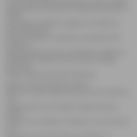
J.Grīsle iepazīstināja ar prezentāciju «Jaunietis Jelgavā».
Noslēgumā foruma dalībnieki strādāja darba grupās, lai
vēlāk ar
apzinātajām problēmām, iespējamiem risinājumiem
tādos jautājumos kā
jauniešu līdzdalība un sadarbība ar pašvaldību, NVO
attīstība un
sadarbība pilsētā, jauniešu nodarbinātība, izglītība un
tālākizglītība Jelgavā, kultūras, atpūtas, veselīga
dzīvesveida
iespējas Jelgavā iepazīstinātu klātesošos.
Rolands no Valsts ģimnāzijas norāda uz
šāda foruma, kāds Jelgavā notiek pirmo reizi, lietderību.
«Tā ir
iespēja dzirdēt, ko par iespējām Jelgavā domā paši
jaunieši,
uzklausīt viņu viedokļus un redzējumu, taču ļoti būtiski
ir tas,
lai kaut daļu no iecerēm izdotos arī realizēt,» tā