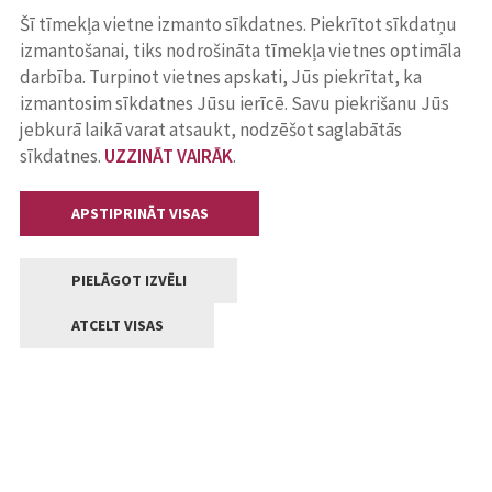
Šī tīmekļa vietne izmanto sīkdatnes. Piekrītot sīkdatņu
izmantošanai, tiks nodrošināta tīmekļa vietnes optimāla
darbība. Turpinot vietnes apskati, Jūs piekrītat, ka
izmantosim sīkdatnes Jūsu ierīcē. Savu piekrišanu Jūs
jebkurā laikā varat atsaukt, nodzēšot saglabātās
sīkdatnes.
UZZINĀT VAIRĀK
.
APSTIPRINĀT VISAS
PIELĀGOT IZVĒLI
ATCELT VISAS