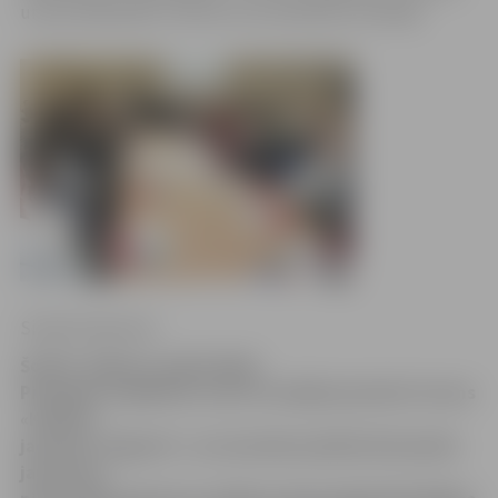
un par dalībnieku trūkumu tas sūdzēties nevarēja.
Sintija Čepanone
Šodien Jelgavas reģionālajā
Pieaugušo izglītības centrā risinājās jauniešu forums
«Kā jūtas
jaunietis Jelgavā?», lai veicinātu pilsētā dzīvojošās
jaunatnes