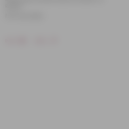
Rolands.
FOTO: Ivars Veiliņš
Drukāt
Dalīties