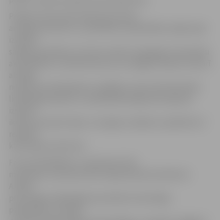
Pilsētas mērs Andris Rāviņš jauniešus
aicināja sarosīties un, piemēram, pašvaldības mājas lapā
izveidot
sadaļu jauniešiem, kurā viņi varētu atspoguļot vienaudžu
aktualitātes un diskutēt par sev svarīgām tēmām. Viņš arī
aicināja
neatstāt novārtā ģimeni, izglītību, kā arī atlicināt laiku
lietderīgai atpūtai, un pašvaldība šajā jomā ir gatava
izskatīt
ikvienu jauniešu ideju un iespēju robežās to palīdzēt arī
realizēt,
kā tas bijis arī līdz šim.
Foruma laikā Bērnu un ģimenes lietu
ministrijas Jaunatnes lietu departamenta direktors
A.Grāfs
prezentēja, kādai jābūt jauniešiem draudzīgai
pašvaldībai, savukārt