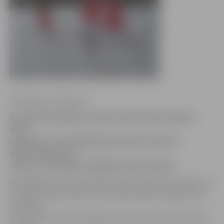
Ilze Knusle-Jankevica
Šonakt Pašvaldības policijas darbinieki aizturēja
divus
jauniešus, kuri bojāja Raiņa parkā izvietotās
dekoratīvās rūķu
cepures. Vaininieki nogādāti valsts policijā.
Pašvaldības policijas pārstāve Irina Laščenkova stāsta, ka
policisti šonakt pulksten 3.35 Raiņa parkā sastapa divus
jauniešus,
kuri vienai no dekoratīvajām rūķu cepurēm bija norāvuši