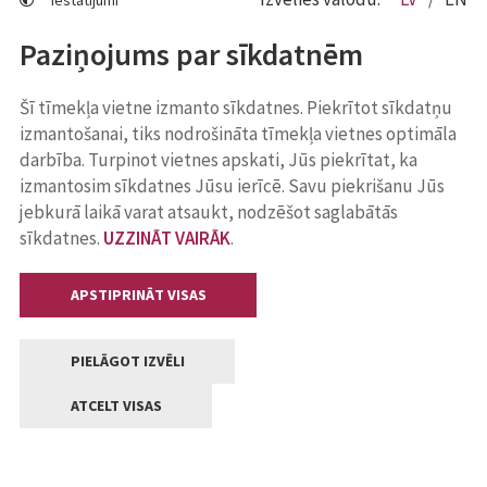
Iestatījumi
Paziņojums par sīkdatnēm
Šī tīmekļa vietne izmanto sīkdatnes. Piekrītot sīkdatņu
izmantošanai, tiks nodrošināta tīmekļa vietnes optimāla
darbība. Turpinot vietnes apskati, Jūs piekrītat, ka
izmantosim sīkdatnes Jūsu ierīcē. Savu piekrišanu Jūs
jebkurā laikā varat atsaukt, nodzēšot saglabātās
sīkdatnes.
UZZINĀT VAIRĀK
.
APSTIPRINĀT VISAS
PIELĀGOT IZVĒLI
ATCELT VISAS