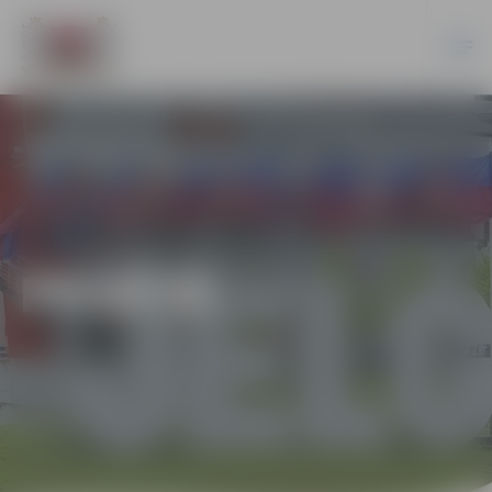
PILSĒTĀ