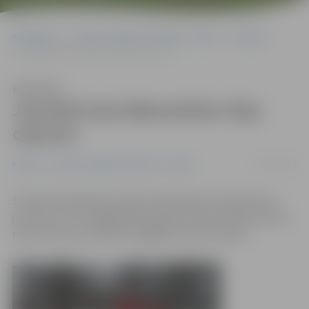
Sākumlapa
Portāla “Jelgavas Vēstnesis” arhīvs
Pilsētā
Jaunieši lauž dekoratīvās rūķu cepures
Klausīties
Jaunieši lauž dekoratīvās rūķu
cepures
12/12/2012
Pilsētā
Portāla “Jelgavas Vēstnesis” arhīvs
Šonakt Pašvaldības policijas darbinieki aizturēja divus
jauniešus, kuri bojāja Raiņa parkā izvietotās dekoratīvās
rūķu cepures. Vaininieki nogādāti valsts policijā.