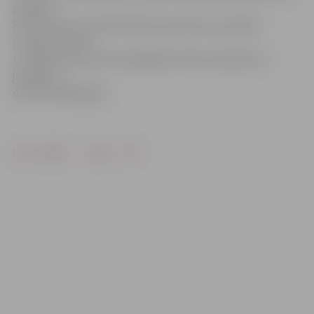
apvalku.
Par notikušo informēta Valsts policija, kas ieradās
notikuma vietā,
un abas personas tika nogādātas Valsts policijā. Abi
jaunieši ir
dzimuši 1988. gadā.
Drukāt
Dalīties