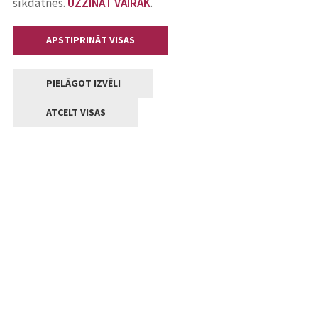
sīkdatnes.
UZZINĀT VAIRĀK
.
APSTIPRINĀT VISAS
PIELĀGOT IZVĒLI
ATCELT VISAS
Kontakti
Jelgavas valstpilsētas pašvaldība
Lielā iela 11, Jelgava, LV-3001