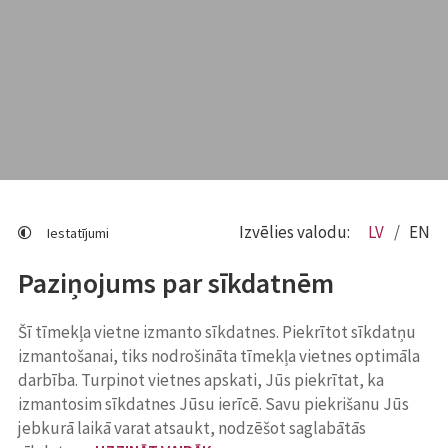
Izvēlies valodu:
LV
EN
Iestatījumi
Paziņojums par sīkdatnēm
Šī tīmekļa vietne izmanto sīkdatnes. Piekrītot sīkdatņu
izmantošanai, tiks nodrošināta tīmekļa vietnes optimāla
darbība. Turpinot vietnes apskati, Jūs piekrītat, ka
izmantosim sīkdatnes Jūsu ierīcē. Savu piekrišanu Jūs
jebkurā laikā varat atsaukt, nodzēšot saglabātās