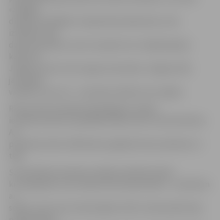
«atsijāja»
divdesmit labākās. Otrajai kārtai beidzoties, tika
izvēlētas tikai
divas komandas, kuras turpinās cīņu trešajā reģiona
kārtā. No
Jelgavas pirmo vietu ieguva komanda «Jelgavas 501.
jaunsargu
vienība», bet otro – komanda «Modrim nav viģika».
Rīta pusē komandām bija jāapgūst armijas
ierindas elementi, jāsadalās sešās teltīs, kurās skoloties.
Ap
pusdienas laiku dalībniekus gaidīja siltas pusdienas un
tēja.
Sacensībās komandas startēja noteiktā secībā,
kur bija jāiziet cauri sešiem kontrolpunktiem – saistītiem
ar
sešām, pirms tam izskolotajām teltīm. Galvenokārt bija
nepieciešama