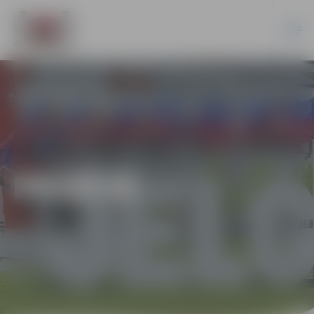
PILSĒTĀ