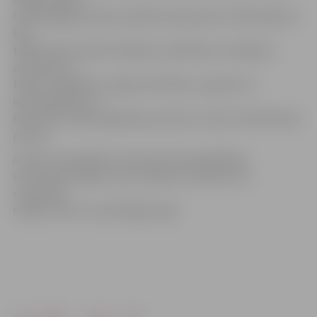
fiziskā sagatavotība, jo jāskrien bija daudz. Pārbaudījumi
bija
tādi kā vēsturiskās zināšanas, palīdzība cietušajiem,
aprīkojumu –
telšu uzstādīšana, spēja orientēties, ugunskura
iededzināšana u.c.
Rezultātu mērīja iegūtajos punktos un pēc iztērētā laika
posmā.
Arī pēc sacensībām censoņiem tika piedāvātas
visa veida izklaides, proti, spēles, dziesmas utt.
«Garlaicīgi
nebija!» atzīst Jaunie Rīgas sargi.