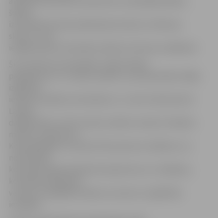
atbalstītu jauniešus iesaistīties uzņēmējdarbībām,
šobrīd
izsludināts biznesa plānošanas konkurss «Biznesa
skices», kurā
iespēja saņemt finansiālu atbalstu biznesa uzsākšanai.
Šis ir konkurss komandām. Tajā aicinātas
piedalīties 10.–12. klašu skolēnu un profesionālo vidējo
izglītības
iestāžu audzēkņu komandas no «Junior Achievement
Latvija»
dalībskolām, kurās izmanto mācību metodi «Skolēnu
mācību uzņēmums».
Komandā jābūt no diviem līdz pieciem cilvēkiem. Lai
nodrošinātu
komandā nepieciešamās kompetences un zināšanas,
komandas dalībnieki
var būt no dažādām klasēm, kursiem un izglītības
iestādēm.