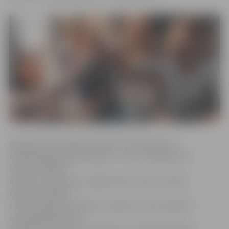
Organizatoru pārstāve Edīte Pūce informē, ka
mērķtiecīgie skolēni ik gadu «Junior Achievement
Latvija» Skolēnu
mācību uzņēmumu programmas ietvaros Latvijā
nodibina vairākus
simtus mācību uzņēmumu, gūstot pirmo pieredzi
uzņēmējdarbībā. Lai