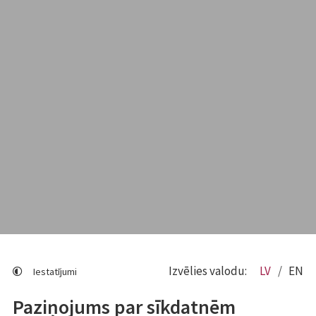
Izvēlies valodu:
LV
EN
Iestatījumi
Paziņojums par sīkdatnēm