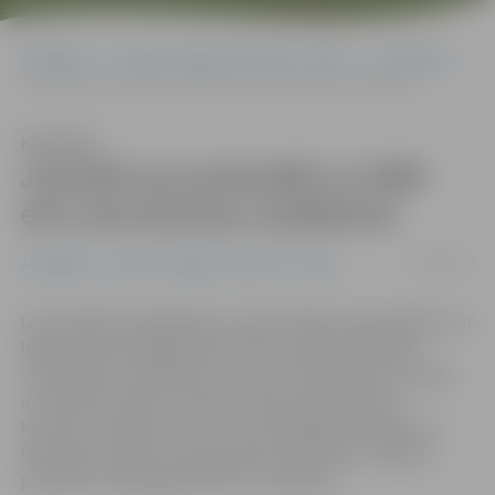
Sākumlapa
Portāla “Jelgavas Vēstnesis” arhīvs
Jauniešiem
Jaunieši var pretendēt uz 3000 eiro sava biznesa uzsākšanai
Klausīties
Jaunieši var pretendēt uz 3000
eiro sava biznesa uzsākšanai
24/09/2019
Jauniešiem
Portāla “Jelgavas Vēstnesis” arhīvs
Lai mudinātu apņēmīgus un aizrautīgus vidusskolēnus ar
labām biznesa idejām iesaistīties uzņēmējdarbībā,
«Swedbank» sadarbībā ar «Junior Achievement Latvija»
un Projektu banku izsludina biznesa plānošanas
konkursu «Biznesa skices», kurā iespēja pretendēt uz
finansiālu atbalstu savas idejas īstenošanai. Projekta
pieteikumi tiek gaidīti līdz 13. oktobrim.