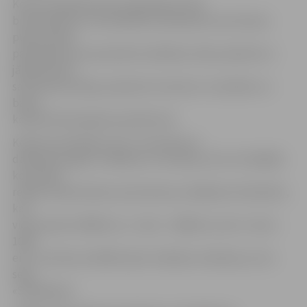
Konkursa gaitā biznesa plānošanas rīkā
biznesaskices.lv komandām būs jāveido savs biznesa
plāns, jārada
pakalpojuma vai produkta reklāmas video, jātestē un
jāpopularizē
sava biznesa ideja, piesaistot investoru uzmanību un
balsis
kolektīvā finansējuma platformā.
Konkursa rīkotāji uzsver: visi konkursa
dalībnieki iegūst zināšanas un iemaņas, bet trīs labākās
komandas
reālas naudas balvas sava biznesa uzsākšanai. Paredzēts,
ka 1.
vieta saņems 3000 eiro, 2. vieta – 2000 eiro, bet 3. vieta –
1000
eiro. Summas norādītas pēc nodokļu nomaksas, jo tos
segs
«Swedbank».