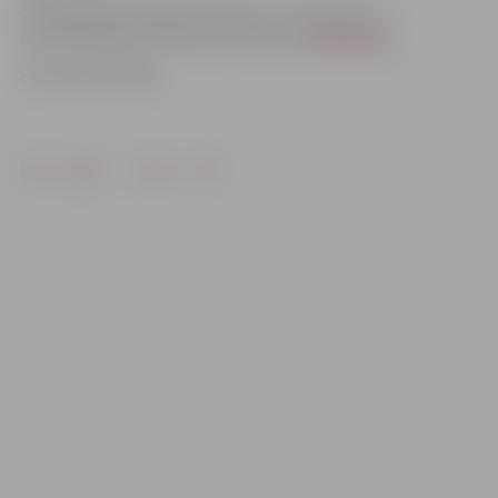
Sīkāka informācija par konkursu, tā nolikumu
un pieteikšanos atrodami konkursa
mājaslapā
.
Foto: publicitātes
Drukāt
Dalīties