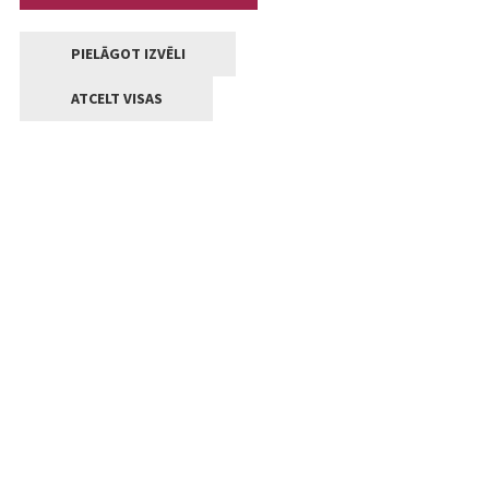
PIELĀGOT IZVĒLI
ATCELT VISAS
Kontakti
Jelgavas valstpilsētas pašvaldība
Lielā iela 11, Jelgava, LV-3001
+371 63005522
pasts@jelgava.lv