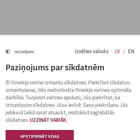
Izvēlies valodu:
LV
EN
Iestatījumi
Paziņojums par sīkdatnēm
Šī tīmekļa vietne izmanto sīkdatnes. Piekrītot sīkdatņu
izmantošanai, tiks nodrošināta tīmekļa vietnes optimāla
darbība. Turpinot vietnes apskati, Jūs piekrītat, ka
izmantosim sīkdatnes Jūsu ierīcē. Savu piekrišanu Jūs
jebkurā laikā varat atsaukt, nodzēšot saglabātās
sīkdatnes.
UZZINĀT VAIRĀK
.
APSTIPRINĀT VISAS