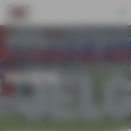
PILSĒTĀ