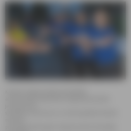
Kā stāsta Jelgavas pilsētas pašvaldības
administrācijas Sabiedrības integrācijas pārvaldes
jaunatnes lietu
speciāliste Linda Vovere, 21. oktobrī gaidāmā tikšanās
reize būs
pirmā šajā mācību gadā. «Tajā pārrunāsim brīvprātīgo