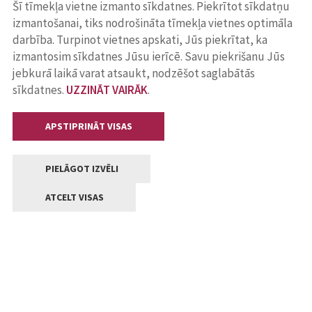
Šī tīmekļa vietne izmanto sīkdatnes. Piekrītot sīkdatņu
izmantošanai, tiks nodrošināta tīmekļa vietnes optimāla
darbība. Turpinot vietnes apskati, Jūs piekrītat, ka
izmantosim sīkdatnes Jūsu ierīcē. Savu piekrišanu Jūs
jebkurā laikā varat atsaukt, nodzēšot saglabātās
sīkdatnes.
UZZINĀT VAIRĀK
.
APSTIPRINĀT VISAS
PIELĀGOT IZVĒLI
ATCELT VISAS