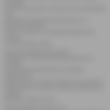
pieredzēto
vasarā. Aicinot jauniešus no 13. gadu vecuma, šajā tikšanās
reizē
apspriedīsim brīvprātīgo darba pienākumus un
klausīsimies pieredzes
stāstos,» tā L.Vovere. Turpmāk šādas tikšanās reizes
Jauniešu
centrā notiks katru nedēļu.
Ik gadu brīvprātīgie jaunieši piedalās
pašvaldības un tās iestāžu rīkotajos pasākumos un
festivālos.
«Brīvprātīgie jaunieši piedalās visos lielākajos
pasākumos, kas
pilsētā notiek. Tie ir svētki, festivāli, koncerti. Arī darbi ir
dažādi, piemēram, pasākumu dalībnieku reģistrācija vai
palīdzība
garderobē,» skaidro L.Vovere.
Vairāk par gaidāmo tikšanos, kā arī