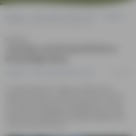
Sākumlapa
Portāla “Jelgavas Vēstnesis” arhīvs
Jauniešiem
Jauniešu centrā iepazīstinās ar brīvprātīgā darbu
Klausīties
Jauniešu centrā iepazīstinās ar
brīvprātīgā darbu
07/10/2019
Jauniešiem
Portāla “Jelgavas Vēstnesis” arhīvs
21. oktobrī pulksten 17 Jelgavas Jauniešu centrā
Skolotāju ielā 8 ikviens interesents aicināts uz pirmo šī
mācību gada tikšanos par brīvprātīgo darbu. Sarunā ar
jau esošiem brīvprātīgajiem apmeklētāji varēs uzzināt
vairāk par brīvprātīgā darba sniegtajām iespējām, kā arī
uzklausīt pieredzes stāstus.