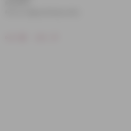
pašvaldība».
Foto: no «Jelgavas Vēstneša» arhīva
Drukāt
Dalīties