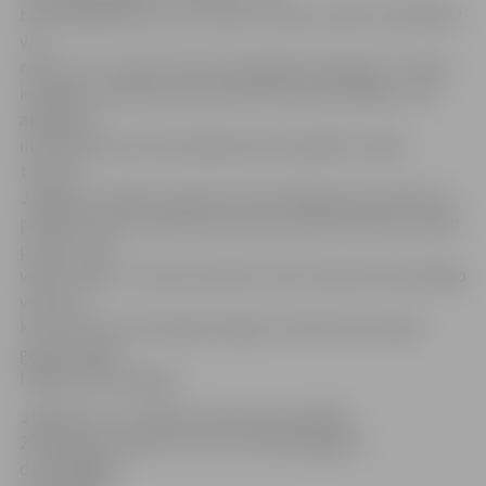
brīvprātīgā darbu var uzzināt, zvanot pa tālruni 29433212
vai
rakstot uz e-pastu linda.vovere@dome.jelgava.lv. Tāpat
iespējams reģistrēties portālā www.brivpratigie.lv, kur
apkopota
informācija par brīvprātīgā darba iespējām Latvijā,
tostarp
Jelgavā. Portālā izveidotais brīvprātīgā profils palīdz arī
padarītā darba vērtēšanā, katram portāla biedram krājot
punktus par
veikto darbu. Ar šiem punktiem tiek izvērtēts brīvprātīgo
veikums,
kas tiek ņemts vērā gada beigās, oficiālā ceremonijā
godinot gada
labākos brīvprātīgos.
Jāpiebilst, ka Jelgavas pilsētas pašvaldība
2018. gadā ir ieguvusi titulu «Brīvprātīgajiem
draudzīgākā