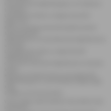
Laure (abas no BS «Rīga/Pārdaugava»), Ilze Jākobsone
(«Valmiera»),
Lāsma Bērziņa («Kolibri») un Daiga Kuzmane (BS
«Rīga/TTP1»).
Rietumu komandas pamatsastāvā spēlēs aizsardzes
Sabīne Dukāte (BS
«Rīga/Rīdzene1») un Krista Brīdiņa (BS «Rīga/Rīdzene2»),
uzbrucējas
Linda Bidere (BS «Saldus») un Agate Geka (BS
«Rīga/Rīdzene1») un
centrs Paula Tomsone (BS «Rīga/Rīdzene2»). Komandas
sastāvā
iekļautas arī: Kristiāna Pumpure, Guna Lagzdiņa (BS
«Rīga/Pārdaugava1»), Liene Stalidzāne (Jelgava), Agija
Kruga
(Liepāja), Ieva Tīsone (Ventspils).
Vīriešu Zvaigžņu spēlē Swedbank LJBL audzēkņu izlase
sacentīsies ar