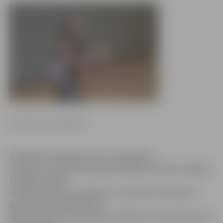
Ilze Knusle-Jankevica
Noslēdzies balsojums par «Swedbank»
Latvijas Jaunatnes basketbola līgas Talantu nedēļas
Zvaigžņu spēļu
komandu starta sastāviem. Austrumu komandas
pamatsastāvā iebalsota
jelgavniece Zane Neilande (attēlā), bet laukumā izies