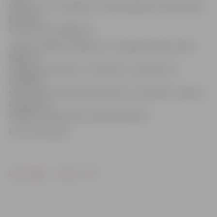
Čukste un citi. Iespējams, viņiem palīdzēs valstsvienības
galvenais
treneris Ainars Bagatskis.
Talantu nedēļas noslēgums un Zvaigžņu spēles notiks
Rīgas 49.
vidusskolā, sestdien, 12. februārī, no pulksten 11.
Dalībnieki
sacentīsies arī Slam dunk konkursā, trīspunktu metienu
konkursā un
dažādās ar basketbolu saistītās stafetēs.
Foto: Ivars Veiliņš
Drukāt
Dalīties