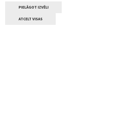
PIELĀGOT IZVĒLI
ATCELT VISAS
Kontakti
Jelgavas valstpilsētas pašvaldība
Lielā iela 11, Jelgava, LV-3001
+371 63005522
pasts@jelgava.lv
Klientu apkalpošana