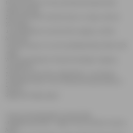
treneru komandu. Puišu komandas pamatpiecniekā
iekļauti aizsargi
Dāvis Čoders (BS «Ventspils Spars») un Ingus Jakovičs
(BS «Rīga»),
uzbrucēji Roberts Stumbris (BS «Liepāja») un Kārlis
Apsītis (BS
«Ventspils Spars») un centra spēlētājs Rihards Pāže no BS
«Rīga».
Vēl komandā iekļauti: Kristaps Vereščagins (Jelgava),
Jānis Bērziņš
(Valmiera), Artūrs Bricis («Rīga/DSN»), Juris Kalniņš
(Jēkabpils/Līvāni), Toms Straudovskis (Ķeizarmežs) un
Edvards
Gaigals (BS «Rīga/Jugla»).
Treneru komandā spēlēs Jaunatnes līgā
strādājošie speciālisti – Edgars Teteris, Ziedonis Jansons,
Ainārs