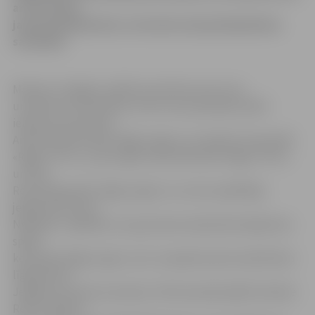
arī citi mūsu
jaunie basketbolisti, informē Latvijas Basketbola
savienība.
Meiteņu Zvaigžņu spēlē sacentīsies Austrumu
un Rietumu komandas. Austrumu pamatpiecniekā
iekļautas aizsardzes
Anete Kiršteine (BS «Rīga/Jugla») un Asnāte Fomina (BS
«Rīga/TTP1»), uzbrucējas Linda Vilde (BS «Rīga/TTP2»)
un Dita
Rozenberga (BS «Rīga/Jugla») un centra spēlētāja
jelgavniece Zane
Neilande. Jāpiebilst, ka jaunatnes basketbola līgā Zane
spēlē
komandā «Rīga/Jugla», bet Jaunajā sieviešu basketbola
līgā pārstāv
Jelgavas sieviešu komandu. Vēl komandā spēlēs: Renāte
Reine, Madara