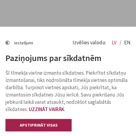
Izvēlies valodu:
LV
EN
Iestatījumi
Paziņojums par sīkdatnēm
Šī tīmekļa vietne izmanto sīkdatnes. Piekrītot sīkdatņu
izmantošanai, tiks nodrošināta tīmekļa vietnes optimāla
darbība. Turpinot vietnes apskati, Jūs piekrītat, ka
izmantosim sīkdatnes Jūsu ierīcē. Savu piekrišanu Jūs
jebkurā laikā varat atsaukt, nodzēšot saglabātās
sīkdatnes.
UZZINĀT VAIRĀK
.
APSTIPRINĀT VISAS