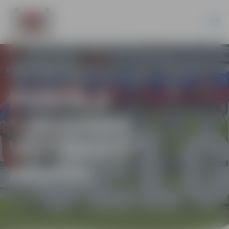
PORTĀLA
“JELGAVAS
VĒSTNESIS”
ARHĪVS