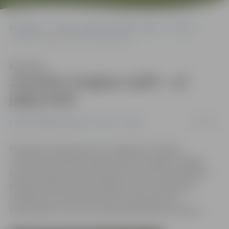
Sākumlapa
Portāla “Jelgavas Vēstnesis” arhīvs
Sports
Jauniešu Zvaigžņu spēlē – arī jelgavnieki
Klausīties
Jauniešu Zvaigžņu spēlē – arī
jelgavnieki
10/02/2011
Portāla “Jelgavas Vēstnesis” arhīvs
Sports
Noslēdzies balsojums par «Swedbank» Latvijas
Jaunatnes basketbola līgas Talantu nedēļas Zvaigžņu
spēļu komandu starta sastāviem. Austrumu komandas
pamatsastāvā iebalsota jelgavniece Zane Neilande
(attēlā), bet laukumā izies arī citi mūsu jaunie
basketbolisti, informē Latvijas Basketbola savienība.