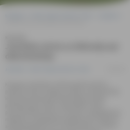
Sākumlapa
Portāla “Jelgavas Vēstnesis” arhīvs
Jauniešiem
Jauniešus aicina uz diskusiju par diskrimināciju
Klausīties
Jauniešus aicina uz diskusiju par
diskrimināciju
02/04/2019
Jauniešiem
Portāla “Jelgavas Vēstnesis” arhīvs
Kampaņas «Atvērtība ir vērtība» gaitā 25. aprīlī no
pulksten 13 līdz 16 Jelgavas Jauniešu centrā Skolotāju
ielā 8 notiks diskusija par diskrimināciju etniskās
piederības dēļ, ko vadīs «Latvijas Radio 5» ētera
personība Aleksis Vilciņš un «Providus» vadošā pētniece
migrācijas un integrācijas jomā Agnese Lāce. Pasākumā
aicināti piedalīties 10. un 11. klašu skolēni un studenti.