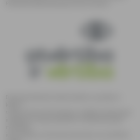
Pieteikties dalībai diskusijā var līdz 15. aprīlim.
Diskusijas dalībnieki meklēs atbildes uz jautājumu –
kāpēc ir
svarīgi runāt par diskrimināciju un dažādu etnisko grupu
integrēšanu Latvijas sabiedrībā. «Publiskā diskusija ir
motivējoša,
iedvesmojoša un informatīva aktivitāte, kuras laikā būs