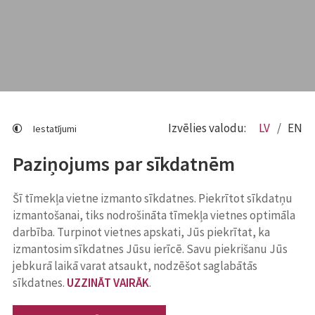
Izvēlies valodu:
LV
EN
Iestatījumi
Paziņojums par sīkdatnēm
Šī tīmekļa vietne izmanto sīkdatnes. Piekrītot sīkdatņu
izmantošanai, tiks nodrošināta tīmekļa vietnes optimāla
darbība. Turpinot vietnes apskati, Jūs piekrītat, ka
izmantosim sīkdatnes Jūsu ierīcē. Savu piekrišanu Jūs
jebkurā laikā varat atsaukt, nodzēšot saglabātās
sīkdatnes.
UZZINĀT VAIRĀK
.