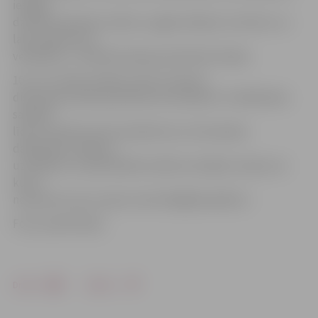
iespēja
dzirdēt pieredzes stāstus, apgūt debašu struktūru un
labu argumentu
veidošanu,» norāda kampaņas pārstāve K.Ķeķe.
10. un 11. klašu skolēni, kā arī studenti
diskusijai aicināti pieteikties komandās 4–5 dalībnieku
sastāvā,
līdz 15. aprīlim sūtot pieteikumu ar komandas
dalībnieku vārdiem,
uzvārdiem un pārstāvētās mācību iestādes, klases vai
kursa
nosaukumu pa e-pastu atvertiba@dazadiba.lv.
Foto: publicitātes
Drukāt
Dalīties