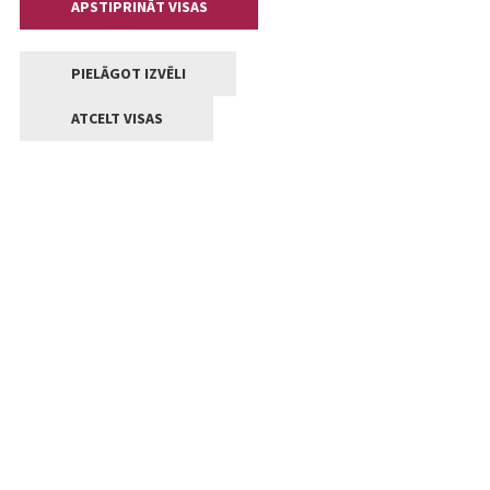
APSTIPRINĀT VISAS
PIELĀGOT IZVĒLI
ATCELT VISAS
Kontakti
Jelgavas valstpilsētas pašvaldība
Lielā iela 11, Jelgava, LV-3001
+371 63005522
pasts@jelgava.lv