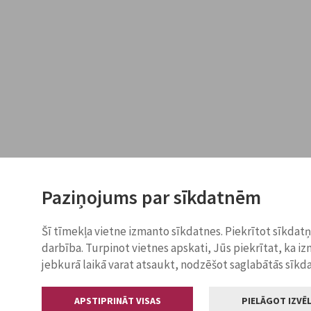
Paziņojums par sīkdatnēm
Šī tīmekļa vietne izmanto sīkdatnes. Piekrītot sīkdat
darbība. Turpinot vietnes apskati, Jūs piekrītat, ka i
jebkurā laikā varat atsaukt, nodzēšot saglabātās sīkd
APSTIPRINĀT VISAS
PIELĀGOT IZVĒL