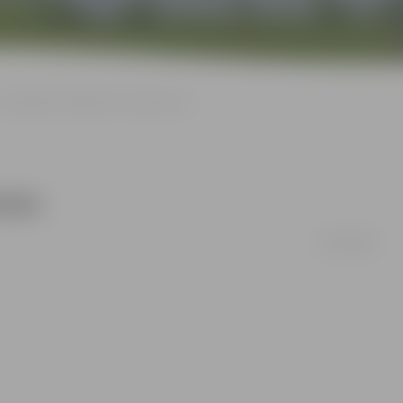
Jaunlaulāto atslēgas tiks nogrieztas
ztas
23/08/2008