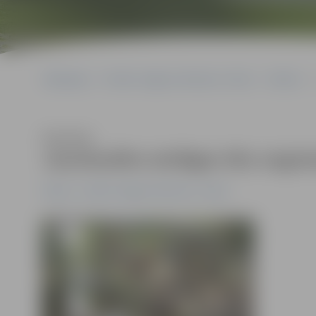
Sākumlapa
Portāla “Jelgavas Vēstnesis” arhīvs
Pilsētā
Klausīties
Jaunlaulāto atslēgas tiks nogrie
Pilsētā
Portāla “Jelgavas Vēstnesis” arhīvs