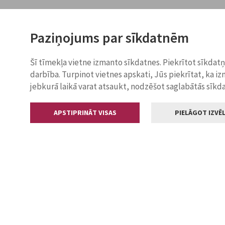
Paziņojums par sīkdatnēm
Šī tīmekļa vietne izmanto sīkdatnes. Piekrītot sīkdat
darbība. Turpinot vietnes apskati, Jūs piekrītat, ka i
jebkurā laikā varat atsaukt, nodzēšot saglabātās sīkd
APSTIPRINĀT VISAS
PIELĀGOT IZVĒL
Kontakti
Jelgavas valstp
Lielā iela 11