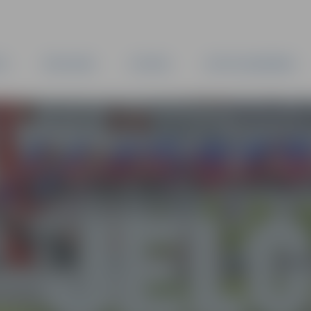
TA
PAŠVALDĪBA
IESTĀDES
KAPITĀLSABIEDRĪBAS