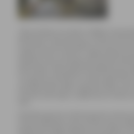
«Vēlos noskaidrot, kas notiek ar atslēgām, kuras jaunl
piekabina pie tiltiem pār Driksu un Lielupi? Vai tās tie
arī noņemtas, vai pēc pāris gadiem viss tilts būs viens
atslēgu mučkulis?» sašutumu «Jelgavas Vēstnesim» p
pensionārs, kuram rūp sakopta vide. Viņš vēlas noskai
pilsētā vispār ir atļauts piekarināt atslēgas pie tiltu 
reiz tas atļauts, tad kā plānots cīnīties ar daudzajām
Jau tagad, ejot pār tiltiem, var redzēt atslēgu un ap 
rūsas pleķi. Kas būs vēlāk?!» jelgavnieks raksta, ka nav
ka policisti sodītu līgavu un līgavaini par šo tradīciju, 
skatu.
Pašvaldības aģentūras «Pilsētsaimniecība» direktors 
satraukto jelgavnieku mierina, atbildot, ka jau tuvākaj
jautājums par atslēgu nogriešanu no abu pilsētas cent