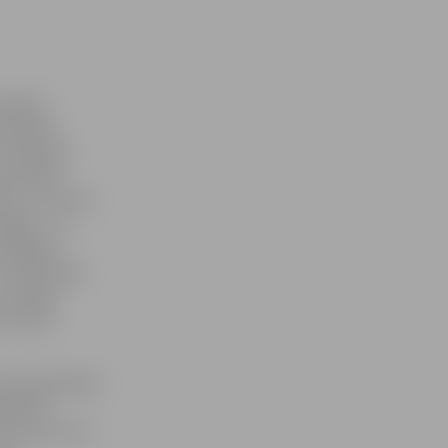
aulātie
k kādreiz
 sarūsējušu
auž kāds
drot, vai mūsu
margām. «Ja
 atslēgām?
to notecējušu
 redzējis,
kas bojā
Andrejs Baļčūns
ā laikā
rā esošo tiltu