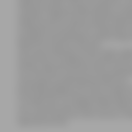
margām tiks atrisināts: «Vispirms tiltu apsekosim, un t
visticamāk, būs jālemj par atslēgu nogriešanu un nod
metāllūžņos.» A.Baļčūns informē, ka iepriekš jaunlaulā
atslēgas pie tiltiem nav radījušas problēmas, tādēļ arī 
nav organizēta to noņemšana, taču, tradīcijai kļūstot 
populārākai, būtiski palielinājies arī piekārto atslēgu 
diemžēl rūsē un bojā tiltu vizuālo skatu.
«Mēs nevaram aizliegt kādu tautā mīļu tradīciju, tādē
ka jaunlaulātos, kuri atslēgas pie tilta margām saslēdz
saticīgas un ilgas kopā dzīvošanas simbolu, nevaram pa
Taču, tā kā Lielupes un Driksas tilti atrodas pašā pilsē
nevaram pieļaut arī atslēgu ilglaicīgu karāšanos šeit –
jaunlaulātajiem jārēķinās, ka tās ar laiku tiks nogriezta
ja iedzīvotāji pašvaldībā vērstos ar kādu ierosinājum
un nomaļāku tiltiņu, kur pieslēgtās atslēgas nebojātu
mums, visticamāk, nebūtu iebildumu pret šo tradīciju
ja vien nesāktu spēcīgi rūsēt, netiktu noņemtas,» tā A
Sagatavoja Zane Auziņa