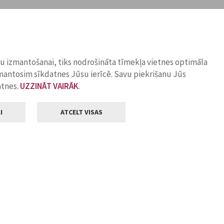
ņu izmantošanai, tiks nodrošināta tīmekļa vietnes optimāla
zmantosim sīkdatnes Jūsu ierīcē. Savu piekrišanu Jūs
atnes.
UZZINĀT VAIRĀK
.
I
ATCELT VISAS
Klientu apkalpošana
ilsētas pašvaldība
Darba laiks
, Jelgava, LV-3001
Pirmdienās
8.00 - 18.00