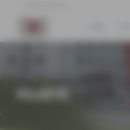
26.6 °C, 4.3 m/s, 55.1 %
JAUNUMI
PILSĒ
PILSĒTĀ