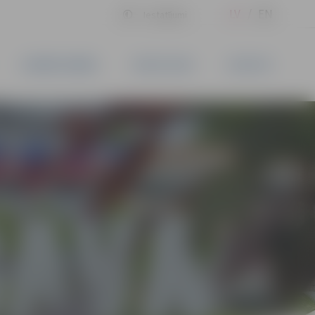
LV
EN
Iestatījumi
UZŅĒMĒJDARBĪBA
PAKALPOJUMI
KONTAKTI