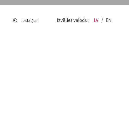
Izvēlies valodu:
LV
EN
Iestatījumi
Lapas karte
Viegli lasīt
Sociālo mediju lietošana