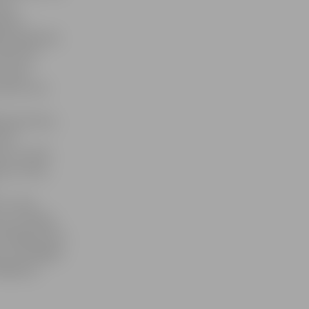
ad,
ošanu
to piekārtās
līdz šim
aizvien
skaits, kas
ļ saprotams,
 kā
r to sodīt.
tas centrā,
s. Tiesa,
u par mazāku
 kopējo skatu,
 un atslēgas,
.Baļčūns.